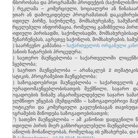
სპონსორობასა და პროგრამაში პროდუქტის (საქონლის/მომსახ
წ) რეკლამა – კომერციული, სოციალური ან წინასაა
საკუთარ ან დამოუკიდებელ პროგრამასთან დაკავშირებ
იურიდიულ პირზე, საქონელზე, მომსახურებაზე, სამუშაო
გავრცელებული ინფორმაცია, რომელიც გამიზნულია პირთა
იურიდიული პირისადმი, საქონლისადმი, მომსახურებისადმ
და შენარჩუნებას, აგრეთვე საქონლის, მომსახურების, სამ
ჭ) საარჩევნო კამპანია –
საქართველოს ორგანული კანო
კამპანიის ჩატარების პროცედურა;
ხ) საეთერო მაუწყებლობა – საქართველოში ლიცენზი
მაუწყებლობა;
ჯ) საერთო მაუწყებლობა – არანაკლებ 2 თემატიკი
თემატიკის, პროგრამებით მაუწყებლობა;
ჰ) საზოგადოებრივი მაუწყებლობა – საქართველოს 
ტელერადიომაუწყებლობისათვის შექმნილი, საჯარო დ
საზოგადოების წინაშე ანგარიშვალდებული საჯარო სამ
სახელმწიფო უწყებას (შემდგომში – საზოგადოებრივი მა
პოლიტიკური და კომერციული გავლენისაგან თავისუფალ
პროგრამების მიწოდება საზოგადოებისათვის;
​1
ჰ
) სათემო მაუწყებლობა – ამ კანონით დადგენილი 
იურიდიული პირის მიერ განხორციელებული მაუწყებლობა
იმ ნაწილის მონაწილეობას, რომელსაც ის ემსახურება, და 
​2
ჰ
) (
ამოღებულია - 12.06.2015, №3691
);