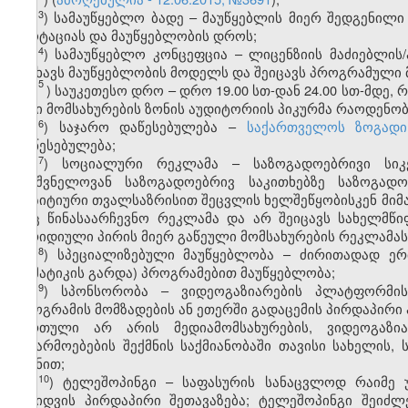
​3
ჰ
) სამაუწყებლო ბადე – მაუწყებლის მიერ შედგენილ
ანოტაციას და მაუწყებლობის დროს;
​4
ჰ
) სამაუწყებლო კონცეფცია – ლიცენზიის მაძიებლი
ასახავს მაუწყებლობის მოდელს და შეიცავს პროგრამული
5
ჰ
) საუკეთესო დრო – დრო 19.00 სთ-დან 24.00 სთ-მდე
მისი მომსახურების ზონის აუდიტორიის პიკურმა რაოდენობ
​6
ჰ
) საჯარო დაწესებულება –
საქართველოს ზოგადი
დაწესებულება;
​7
ჰ
) სოციალური რეკლამა – საზოგადოებრივი სიკეთ
მნიშვნელოვან საზოგადოებრივ საკითხებზე საზოგადო
პოზიტიური თვალსაზრისით შეცვლის ხელშეწყობისკენ მი
არც წინასაარჩევნო რეკლამა და არ შეიცავს სახელმწ
იურიდიული პირის მიერ გაწეული მომსახურების რეკლამას
​8
ჰ
) სპეციალიზებული მაუწყებლობა – ძირითადად ერ
თემატიკის გარდა) პროგრამებით მაუწყებლობა;
​9
ჰ
) სპონსორობა – ვიდეოგაზიარების პლატფორმის
პროგრამის მომზადების ან ეთერში გადაცემის პირდაპირი ა
ჩართული არ არის მედიამომსახურების, ვიდეოგაზია
ნაწარმოებების შექმნის საქმიანობაში თავისი სახელის, 
მიზნით;
​10
ჰ
) ტელეშოპინგი – საფასურის სანაცვლოდ რაიმე უ
მიყიდვის პირდაპირი შეთავაზება; ტელეშოპინგი შეიძ