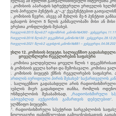
რომელსაც ამ მუხლით გათვალისწინებული ინტერესთა კონ
5. კომისიის აპარატის სტრუქტურული ერთეულის ხელმძღ
მუხლის პირველი პუნქტის „გ“–„ვ“ ქვეპუნქტებით გათვალი
6. კომისიის წევრი, ასევე ამ მუხლის მე-5 პუნქტით 
განაცხადოს ბოლო 5 წლის განმავლობაში მისი ან მისი
ინტერესთა კონფლიქტის შესახებ.
საქართველოს 2015 წლის 27 ოქტომბრის კანონი №4360 - ვებგვერდი, 11.11
საქართველოს 2016 წლის 21 დეკემბრის კანონი №139 - ვებგვერდი, 28.12.2
საქართველოს 2021 წლის 2 აგვისტოს კანონი №881 – ვებგვერდი, 04.08.202
მუხლი 12. კომისიის ბიუჯეტი. სალიცენზიო გადასახდე
ყოველწლიური რეგულირების საფასური
1. კომისია ვალდებულია ყოველი წლის 1 დეკემბრისათ
იყოს კომისიის ყველა ხარჯი და შემოსავალი. კომისია ვალ
2. კომისიის ბიუჯეტს ქმნის რეგულირების საფასური,
სამართლის იურიდიული პირის შესახებ“ საქართველოს კა
3. სალიცენზიო გადასახდელი არის რადიოსიხშირული
მაძიებლის მიერ გადახდილი თანხა, რომლის ოდენობ
კანონმდებლობის შესაბამისად,
„
რადიოსიხშირული სპ
მოსაპოვებლად აუქციონის გამართვის დებულებით
“
.
სახელმწიფო ბიუჯეტში.
​1
3
. რადიოსიხშირული სპექტრით სარგებლობის საფასუ
ტექნოლოგიური დანიშნულებით გამოყენებისათვის გადახ