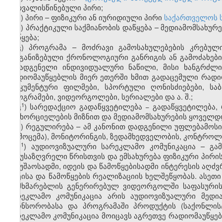
გათვალისწინებული პირი;
შ) პირი – ფიზიკური ან იურიდიული პირი
საქართველოს 
ჩ) პრაქტიკული საქმიანობის დაწყება – მედიამომსახურ
დაწყება;
ც) პროგრამა – მოძრავი გამოსახულებების კრებულ
ორგანიზებული ქრონოლოგიური განრიგის ან გამოძახებ
შემადგენელი ინდივიდუალური ნაწილი, მისი ხანგრძლი
რადიომაუწყებლის მიერ ეთერში ხმით გადაცემული რადიო
დოკუმენტური ფილმები, სპორტული ღონისძიებები, საბ
პროგრამები, ვიდეორგოლები, სერიალები და ა. შ.;
​1
ც
) სარედაქციო გადაწყვეტილება − გადაწყვეტილება
განხორციელების მიზნით და მედიამომსახურების ყოველდღ
ძ) რეგულირება – ამ კანონით დადგენილი უფლებამოსი
(გამოცემა), მონიტორინგის, ზედამხედველობის, კონტრო
​1
ძ
) აუდიოვიზუალური სარეკლამო კომუნიკაცია – გამ
განუსაზღვრელი წრისთვის და ემსახურება ფიზიკური პირის
სამუშაოსადმი, იდეის და წამოწყებისადმი ინტერესის აღძვ
იდეისა და წამოწყების რეალიზაციის ხელშეწყობას. ასეთ
მომხმარებლის გენერირებულ ვიდეორგოლში საფასურის
სარეკლამო კომუნიკაცია არის აუდიოვიზუალური მედი
სპონსორობასა და პროგრამაში პროდუქტის (საქონლის/მო
სარეკლამო კომუნიკაცია მოიცავს აგრეთვე რადიომაუწყე