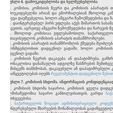
მუხლი 6. დამოუკიდებლობა და ხელშეუხებლობა
1. კომისია, კომისიის წევრი და კომისიის აპარატი
დამოუკიდებელნი არიან და ემორჩილებიან მხოლოდ კანონ
ჩარევა დაუშვებელია, ხოლო ამგვარი ზემოქმედებისა და 
2. დაინტერესებულ პირს უფლება აქვს მიმართოს სასამ
აღკვეთის, აგრეთვე ამგვარი ზემოქმედებისა და ჩარევის
3. მხოლოდ კომისიაა უფლებამოსილი, საქართველო
გაათავისუფლოს კომისიის აპარატის თანამშრომლები.
4. კომისიის აპარატის თანამშრომლის ქმედება შეიძლებ
კანონმდებლობით დადგენილ ვადაში, ხოლო კომისიი
დადგენილ ვადაში.
5. კომისიის წევრის დაკავება ან დაპატიმრება, გა
გამონაკლისია დანაშაულის ადგილზე წასწრების შემთხვე
არ მისცემს თანხმობას, დაკავებული ან დაპატიმრებული
გადაწყვეტილებას იღებს
რეგლამენტით დადგენილი წესი
მუხლი 7. კომისიის სხდომა. ინფორმაციის კონფიდენცი
1. კომისიის სხდომა საჯაროა. კომისიის ყველა დადგე
ხელმისაწვდომია საჯარო განხილვისათვის, გარდა
საქ
შემთხვევებისა.
2.
საქართველოს ზოგადი ადმინისტრაციული კოდექს
დაინტერესებული მხარეების მონაწილეობას გადაწყვეტილე