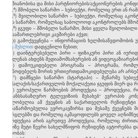
საქმიანობისა და მისი პარტნიორების/აქციონერების კონ
​4
გ
) მშობელი საწარმო − სუბიექტი, რომელიც ერთ ან რ
​5
გ
) შვილობილი საწარმო − სუბიექტი, რომელსაც აკონ
სხვა საწარმო, რომელსაც საბოლოოდ აკონტროლებს მშობ
​6
გ
) ჯგუფი − მშობელი საწარმო, მისი ყველა შვილობილ
და სამართლებრივი კავშირები აქვთ;
დ) გამოქვეყნება – ინფორმაციის ხელმისაწვდომობის
56-ე მუხლით
დადგენილი წესით;
ე) დაინტერესებული პირი – ფიზიკური პირი ან იურ
გავლენას ახდენს მედიამომსახურების ან ვიდეოგაზიარებ
ვ) დამოუკიდებელი პროგრამა – პროგრამა, რომლ
მიმწოდებელს შორის ურთიერთდამოკიდებულება არ არსებ
​1
ვ
) დამწყები საწარმო (სტარტაპი) − მეწარმე სუბ
მოქალაქის/საქართველოს მოქალაქეთა ჯგუფის მიერ და რო
ზ) ევროპული წარმოების პროდუქცია – პროდუქცია, რ
„ტრანსსასაზღვრო ტელევიზიის შესახებ“ ევროპის კო
მფლობელია ამ ქვეყნის ან საქართველოს რეზიდენტი 
თანაწარმოებულია ევროკავშირსა და მესამე ქვეყნებს 
ფარგლებში და რომელიც აკმაყოფილებს ყოველ აღნიშნულ
პროდუქცია არის აგრეთვე პროდუქცია, რომელიც ძირით
ერთზე მეტი წევრი სახელმწიფოს რეზიდენტ ავტორებსა და
პირობას: