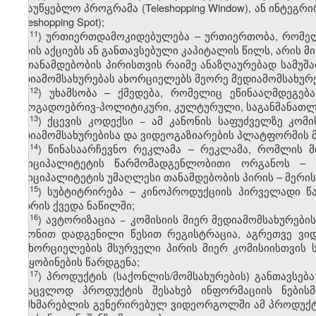
სამაუწყებლო პროგრამა (Teleshopping Window), ან ინტე
(Teleshopping Spot);
​11
ჰ
) ურთიერთდამოკიდებულება – ურთიერთობა, რომელ
პირის აქციებს ან განთავსებული კაპიტალის წილს, არის მი
ან თანამდებობის პირისთვის რაიმე ანაზღაურებად სამუშ
მედიამომსახურებას ახორციელებს მეორე მედიამომსახურე
​12
ჰ
) უხამსობა – ქმედება, რომელიც ეწინააღმდეგე
საზოგადოებრივ-პოლიტიკური, კულტურული, საგანმანათლ
​13
ჰ
) ქცევის კოდექსი − ამ კანონის საფუძველზე კომ
მედიამომსახურებისა და ვიდეოგაზიარების პლატფორმის მო
​14
ჰ
) წინასაარჩევნო რეკლამა – რეკლამა, რომლის მ
მუნიციპალიტეტის წარმომადგენლობითი ორგანოს – 
მუნიციპალიტეტის უმაღლესი თანამდებობის პირის – მერის
​15
ჰ
) სუბტიტრირება – კინოპროდუქციის პირველადი წა
კადრის ქვედა ნაწილში;
​16
ჰ
) ავტორიზაცია − კომისიის მიერ მედიამომსახურებ
კანონით დადგენილი წესით რეგისტრაცია, აგრეთვე ვი
განხორციელების მსურველი პირის მიერ კომისიისთვის
შეტყობინების წარდგენა;
​17
ჰ
) პროდუქტის (საქონლის/მომსახურების) განთავსება 
სანაცვლოდ პროდუქტის შესახებ ინფორმაციის ნების
მომხმარებლის გენერირებულ ვიდეორგოლში ამ პროდუქტი