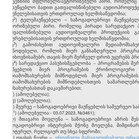
ლიცენზიის მფლობელი/ავტორიზებული პირი, რომელიც 
სამაუწყებლო ბადით გათვალისწინებული აუდიოპროდუქც
მსმენელებისათვის ერთდროულად ხელმისაწვდომია;
​2
ტ
) ტელემაუწყებელი – საზოგადოებრივი მაუწყებელ
ავტორიზებული პირი, რომელიც პირადი სარედაქციო პ
გათვალისწინებული აუდიოვიზუალური პროდუქციის გ
მაყურებლებისათვის ერთდროულად ხელმისაწვდომია;
​3
ტ
) გამოძახებით აუდიოვიზუალური მედიამომსახ
მიმწოდებელი, რომლის მიერ განსაზღვრული პროგრა
მოთხოვნისამებრ, თავის მიერ შერჩეულ დროს უყურებს პრ
​4
ტ
) სარედაქციო პასუხისმგებლობა − პროგრამების შ
მაუწყებლის მიერ პროგრამების ქრონოლოგიური 
მედიამომსახურების მიმწოდებლის მიერ პროგრამებ
მედიამომსახურების მიმწოდებლისთვის სამართლებ
მომსახურებასთან დაკავშირებით;
უ) (ამოღებულია);
ფ) (ამოღებულია);
ქ) მეურვე – საზოგადოებრივი მაუწყებლის სამეურვეო სა
​1
ქ
) (ამოღებულია - 03.07.2023, №3461);
ღ) მთავარი მოვლენა – საზოგადოებრივი აზრის შე
საზოგადოებრივი ინტერესის მქონე მოვლენა, მიმდინ
კულტურულ, რელიგიურ თუ სხვა სფეროში;
ყ) ოჯახის წევრი –
„ეროვნული მარეგულირებელი ორგანოე