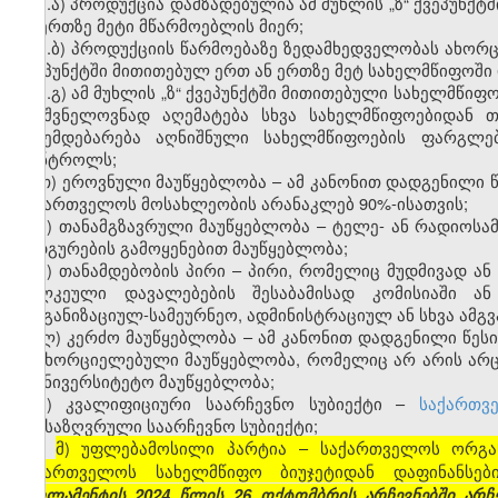
ზ.ა) პროდუქცია დამზადებულია ამ მუხლის „ზ“ ქვეპუნქ
ან ერთზე მეტი მწარმოებლის მიერ;
ზ.ბ) პროდუქციის წარმოებაზე ზედამხედველობას ახორ
ქვეპუნქტში მითითებულ ერთ ან ერთზე მეტ სახელმწიფოში
ზ.გ) ამ მუხლის „ზ“ ქვეპუნქტში მითითებული სახელმწი
მნიშვნელოვნად აღემატება სხვა სახელმწიფოებიდან 
ექვემდებარება აღნიშნული სახელმწიფოების ფარგლ
კონტროლს;
თ) ეროვნული მაუწყებლობა – ამ კანონით დადგენილი
საქართველოს მოსახლეობის არანაკლებ 90%-ისათვის;
ი) თანამგზავრული მაუწყებლობა – ტელე- ან რადიოსა
სადგურების გამოყენებით მაუწყებლობა;
კ) თანამდებობის პირი – პირი, რომელიც მუდმივად ა
ცალკეული დავალებების შესაბამისად კომისიაში ან
ორგანიზაციულ-სამეურნეო, ადმინისტრაციულ ან სხვა ამგვ
ლ) კერძო მაუწყებლობა – ამ კანონით დადგენილი წეს
განხორციელებული მაუწყებლობა, რომელიც არ არის არც
საუნივერსიტეტო მაუწყებლობა;
მ) კვალიფიციური საარჩევნო სუბიექტი –
საქართვ
განსაზღვრული საარჩევნო სუბიექტი;
მ) უფლებამოსილი პარტია – საქართველოს ორგან
[
საქართველოს სახელმწიფო ბიუჯეტიდან დაფინანსებ
პარლამენტის 2024 წლის 26 ოქტომბრის არჩევნებში ა