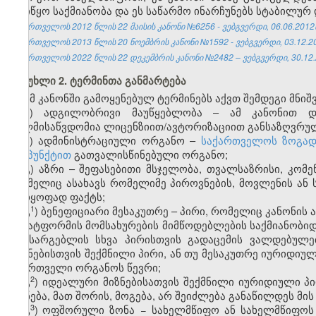
დაიწყო საქმიანობა და ეს საწარმო ინარჩუნებს სტაბილურ
საქართველოს 2012 წლის 22 მაისის კანონი №6256 - ვებგვერდი, 06.06.2012
საქართველოს 2013 წლის 20 ნოემბრის კანონი №1592 - ვებგვერდი, 03.12.2
საქართველოს 2022 წლის 22 დეკემბრის კანონი №2482 – ვებგვერდი, 30.12.
მუხლი 2. ტერმინთა განმარტება
ამ კანონში გამოყენებულ ტერმინებს აქვთ შემდეგი მნიშ
ა) ადგილობრივი მაუწყებლობა – ამ კანონით დ
ხელმისაწვდომია ლიცენზიით/ავტორიზაციით განსაზღვრულ
ბ) ადმინისტრაციული ორგანო –
საქართველოს ზოგადი
ქვეპუნქტით
გათვალისწინებული ორგანო;
გ) აზრი – შეფასებითი მსჯელობა, თვალსაზრისი, კომე
რომელიც ასახავს რომელიმე პიროვნების, მოვლენის ან 
უარყოფად ფაქტს;
​1
გ
) ბენეფიციარი მესაკუთრე – პირი, რომელიც კანონის 
პლატფორმის მომსახურების მიმწოდებლების საქმიანობიდა
ამ სარგებლის სხვა პირისთვის გადაცემის ვალდებულ
მიზნებისთვის შექმნილი პირი, ან თუ მესაკუთრე იურიდიულ
მმართველი ორგანოს წევრი;
​2
გ
)
იდეალური მიზნებისათვის შექმნილი იურიდიული პ
ქონება, მათ შორის, მოგება, არ შეიძლება განაწილდეს მის
​3
​
გ
)
ოფშორული ზონა − სახელმწიფო ან სახელმწიფოს 