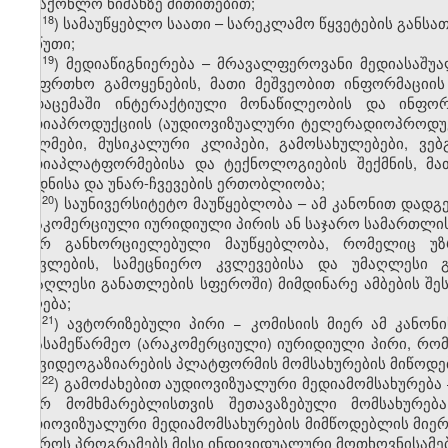
სასაქონლო ნიშანზე მითითებით;
​18
ჰ
) სამაუწყებლო საათი – სარეკლამო წყვეტების განს
60 წუთი;
​19
ჰ
) მედიაწიგნიერება – მრავალფეროვანი მედიასაშუა
უსაფრთხო გამოყენების, მათი მეშვეობით ინფორმაციის შ
გადაცემაში ინტერაქტიული მონაწილეობის და ინფორმ
მედიაპროდუქციის (აუდიოვიზუალური ტელერადიოპროდუქ
ფილმები, მუსიკალური კლიპები, გამოსახულებები, ვე
მედიაპლატფორმებისა და ტექნოლოგიების შექმნის, მათ
ცოდნისა და უნარ-ჩვევების ერთობლიობა;
​20
ჰ
) საუნივერსიტეტო მაუწყებლობა – ამ კანონით დად
არაკომერციული იურიდიული პირის ან საჯარო სამართლი
მიერ განხორციელებული მაუწყებლობა, რომელიც უზრ
სწავლების, სამეცნიერო კვლევებისა და უმაღლესი გ
(უმაღლესი განათლების სფეროში) მიმდინარე ამბების შე
მიღება;
​21
ჰ
) ავტორიზებული პირი − კომისიის მიერ ამ კანონ
არასამეწარმეო (არაკომერციული) იურიდიული პირი, რო
და ვიდეოგაზიარების პლატფორმის მომსახურების მიწოდე
​22
ჰ
) გამოძახებით აუდიოვიზუალური მედიამომსახურება
მიერ მომხმარებლისთვის შეთავაზებული მომსახურებ
აუდიოვიზუალური მედიამომსახურების მიმწოდებლის მიე
უყუროს პროგრამებს მისი ინდივიდუალური მოთხოვნისამებ