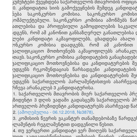
დოკუმენტები ქვეყნდება საქართველოს მთავრობის ოფიცი
10. კანდიდატთა სიის გამოქვეყნების შემდეგ კანდიდ
იქმნება საკონკურსო კომისია. საკონკურსო კომი
დაკომპლექტებული. საკონკურსო კომისია ამოწმებს წა
განათლებისა და პროფესიული გამოცდილების საკვალი
დაადგენს, რომ ამ კანონით განსაზღვრულ განათლებისა
ნაკლები კანდიდატი აკმაყოფილებს, ცხადდება ახალი
საკონკურსო კომისია დაადგენს, რომ ამ კანონით
საკვალიფიკაციო მოთხოვნებს აკმაყოფილებს არანაკლ
მართავს. საკონკურსო კომისია კანდიდატების განაცხადები
საკვალიფიკაციო მოთხოვნებისა და კანდიდატურების შ
წარუდგენს რეკომენდაციას წარსადგენი კანდიდატები
საკვალიფიკაციო მოთხოვნებისა და კანდიდატურების შე
წარუდგენს საქართველოს პარლამენტისთვის ასარჩევად
შეირჩევა არანაკლებ 3 კანდიდატურისა.
11. საქართველოს მთავრობის მიერ საქართველოს პრ
პრეზიდენტი 3 დღის ვადაში გადასცემს საქართველოს პ
საქართველოს პრეზიდენტი კანდიდატურებს ასარჩევად წ
12.
(ამოღებულია - 06.12.2018, №3878)
.
13. კომისიის წევრის ვაკანტურ თანამდებობაზე წარ
პარლამენტის რეგლამენტით დადგენილი წესით.
14. თუ ვერცერთი კანდიდატი ვერ მიიღებს საქართველო
მუხლით გათვალისწინებული კომისიის წევრის კანდიდ