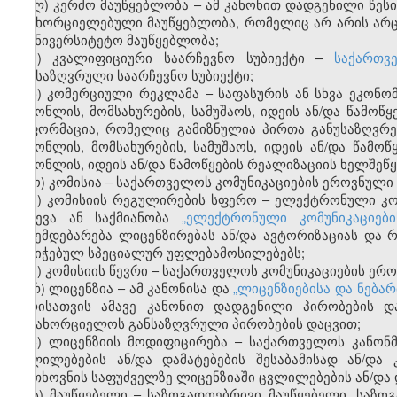
ლ) კერძო მაუწყებლობა – ამ კანონით დადგენილი წეს
განხორციელებული მაუწყებლობა, რომელიც არ არის არც
საუნივერსიტეტო მაუწყებლობა;
მ) კვალიფიციური საარჩევნო სუბიექტი –
საქართვ
განსაზღვრული საარჩევნო სუბიექტი;
ნ) კომერციული რეკლამა – საფასურის ან სხვა ეკონო
საქონლის, მომსახურების, სამუშაოს, იდეის ან/და წამო
ინფორმაცია, რომელიც გამიზნულია პირთა განუსაზღვრე
საქონლის, მომსახურების, სამუშაოს, იდეის ან/და წამო
საქონლის, იდეის ან/და წამოწყების რეალიზაციის ხელშეწყ
ო) კომისია – საქართველოს კომუნიკაციების ეროვნული 
პ) კომისიის რეგულირების სფერო – ელექტრონული კო
გაწევა ან საქმიანობა
„ელექტრონული კომუნიკაციები
ექვემდებარება ლიცენზირებას ან/და ავტორიზაციას დ
მინიჭებულ სპეციალურ უფლებამოსილებებს;
ჟ) კომისიის წევრი – საქართველოს კომუნიკაციების ერო
რ) ლიცენზია – ამ კანონისა და
„ლიცენზიებისა და ნებარ
პირისათვის ამავე კანონით დადგენილი პირობების დ
განახორციელოს განსაზღვრული პირობების დაცვით;
ს) ლიცენზიის მოდიფიცირება – საქართველოს კანონ
ცვლილებების ან/და დამატებების შესაბამისად ან/დ
მოთხოვნის საფუძველზე ლიცენზიაში ცვლილებების ან/და დ
ტ) მაუწყებელი – საზოგადოებრივი მაუწყებელი, საზო