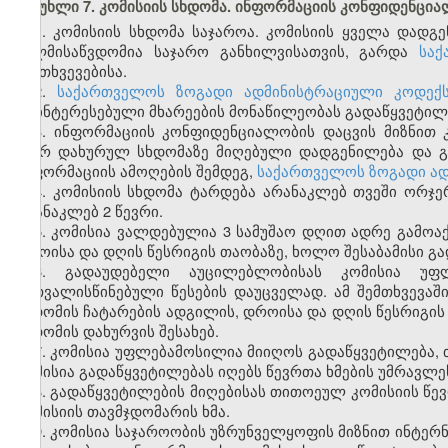
მუხლი 7. კომისიის სხდომა. ინფორმაციის კონფიდენცი
1. კომისიის სხდომა საჯაროა. კომისიის ყველა დადგე
ხელმისაწვდომია საჯარო განხილვისათვის, გარდა
საქ
შემთხვევებისა.
2.
საქართველოს ზოგადი ადმინისტრაციული კოდექს
დაინტერესებული მხარეების მონაწილეობას გადაწყვეტილე
3. ინფორმაციის კონფიდენციალობის დაცვის მიზნით
მიერ დახურულ სხდომაზე მიღებული დადგენილება და გ
ინფორმაციის ამოღების შემდეგ,
საქართველოს ზოგადი ად
4. კომისიის სხდომა ტარდება არანაკლებ თვეში ორჯერ
არანაკლებ 2 წევრი.
5. კომისია ვალდებულია 3 სამუშაო დღით ადრე გამოაქ
დროისა და დღის წესრიგის თაობაზე, ხოლო შესაბამისი გა
6. გადაუდებელი აუცილებლობისას კომისია უფ
გათვალისწინებული წესების დაუცველად. ამ შემთხვევა
სხდომის ჩატარების ადგილის, დროისა და დღის წესრიგის 
სხდომის დახურვის შესახებ.
7. კომისია უფლებამოსილია მიიღოს გადაწყვეტილება, 
კომისია გადაწყვეტილებას იღებს წევრთა ხმების უმრავლე
8. გადაწყვეტილების მიღებისას თითოეულ კომისიის წევრ
კომისიის თავმჯდომარის ხმა.
9. კომისია საჯაროობის უზრუნველყოფის მიზნით ინტერნ