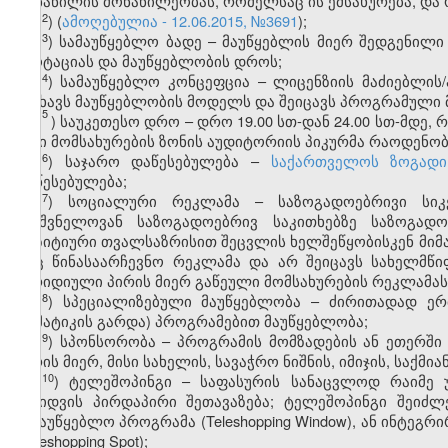
იმ ნაწილის მონაწილეობას, რომელსაც ის ემსახურება, და 
​2
ჰ
) (
ამოღებულია - 12.06.2015, №3691
);
​3
ჰ
) სამაუწყებლო ბადე – მაუწყებლის მიერ შედგენილ
ანოტაციას და მაუწყებლობის დროს;
​4
ჰ
) სამაუწყებლო კონცეფცია – ლიცენზიის მაძიებლი
ასახავს მაუწყებლობის მოდელს და შეიცავს პროგრამული
5
ჰ
) საუკეთესო დრო – დრო 19.00 სთ-დან 24.00 სთ-მდე
მისი მომსახურების ზონის აუდიტორიის პიკურმა რაოდენობ
​6
ჰ
) საჯარო დაწესებულება –
საქართველოს ზოგადი
დაწესებულება;
​7
ჰ
) სოციალური რეკლამა – საზოგადოებრივი სიკეთ
მნიშვნელოვან საზოგადოებრივ საკითხებზე საზოგადო
პოზიტიური თვალსაზრისით შეცვლის ხელშეწყობისკენ მი
არც წინასაარჩევნო რეკლამა და არ შეიცავს სახელმწ
იურიდიული პირის მიერ გაწეული მომსახურების რეკლამას
​8
ჰ
) სპეციალიზებული მაუწყებლობა – ძირითადად ერ
თემატიკის გარდა) პროგრამებით მაუწყებლობა;
​9
ჰ
) სპონსორობა – პროგრამის მომზადების ან ეთერში 
პირის მიერ, მისი სახელის, სავაჭრო ნიშნის, იმიჯის, საქმ
​10
ჰ
) ტელეშოპინგი – საფასურის სანაცვლოდ რაიმე უ
მიყიდვის პირდაპირი შეთავაზება; ტელეშოპინგი შეიძ
სამაუწყებლო პროგრამა (Teleshopping Window), ან ინტე
(Teleshopping Spot);