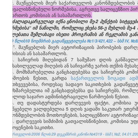
2. მაუწყებლის მიერ საქართველოს კანონმდებლობის
გათვალისწინებული ნორმებისა, აგრეთვე სალიცენზიო პირ
მიმართოს კომისიას ან სასამართლოს.
(
ძალადაკარგულად იქნ
ა
ცნობილი მე-2 პუნქტის სიტყვე
ნორმებისა“ იმ ნაწილში, რომელიც ეხება 56-ე მუხლის მე-4
უფლებათა შემლახავი ისეთი პროგრამის ან რეკლამის განთ
2009 წლის10 ნოემბრის გადაწყვეტილება №1/3/421,422 – სსმ IV, №82,
​1
2
. მაუწყებლის მიერ ავტორიზაციის პირობების დარღ
კომისიას ან სასამართლოს.
3. საჩივრის მიღებიდან 7 სამუშაო დღის განმავლ
განსახილველად მიღების ან საჩივარზე უარის თქმის შესახ
4. მომხმარებელთა განცხადებებსა და საჩივრებს კომ
წარმოების წესით, გარდა
საქართველოს ზოგადი ადმ
შემთხვევებისა, როდესაც სადავო საკითხების გადაწყვ
მომხმარებელთა იმ განცხადებებსა და საჩივრებს, რომლე
მხოლოდ საჯარო ადმინისტრაციული წარმოების წესით.
5. თუ დადასტურდება დარღვევის ფაქტი, კომისია 
მაუწყებელი ვალდებულია 5 დღის ვადაში საკუთარ ეთერ
კანონმდებლობის მოთხოვნების, სალიცენზიო/ ავტორიზაცი
6. დარღვევის სიმძიმის გათვალისწინებით, კომისია უ
გამოყენების საკითხი.
საქართველოს 2006 წლის 29 დეკემბრის კანონი №4319 - სსმ I, №2, 04.01.2007