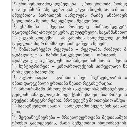
​11
ჰ
) ურთიერთდამოკიდებულება – ურთიერთობა, რომელ
პირის აქციებს ან საწესდებო კაპიტალის წილს, არის მისი 
თანამდებობის პირისთვის ასრულებს რაიმე ანაზღაუ
მაუწყებლობას მეორე მაუწყებლის მეშვეობით;
​12
ჰ
) უხამსობა – ქმედება, რომელიც ეწინააღმდეგე
საზოგადოებრივ-პოლიტიკური, კულტურული, საგანმანათლ
​13
ჰ
)
ქცევის კოდექსი – ამ კანონის საფუძველზე კომ
მაუწყებელთა მიერ მომსახურების გაწევის წესებს;
​14
ჰ
) წინასაარჩევნო რეკლამა – რეკლამა, რომლის მ
მუნიციპალიტეტის წარმომადგენლობითი ორგანოს – 
მუნიციპალიტეტის უმაღლესი თანამდებობის პირის – მერის
​15
ჰ
) სუბტიტრირება – კინოპროდუქციის პირველადი წა
კადრის ქვედა ნაწილში;
​16
ჰ
) ავტორიზაცია − კომისიის მიერ მაუწყებლობის 
კანონით დადგენილი ერთიანი წესით რეგისტრაცია;
​17
ჰ
) პროგრამაში პროდუქტის (საქონლის/მომსახურების) 
სარგებლის სანაცვლოდ პროდუქტის შესახებ ინფორმაციის 
პროდუქტის ინტეგრირებით, პროდუქტზე მითითებით ან/და 
​18
ჰ
) სამაუწყებლო საათი – სარეკლამო წყვეტების განს
60 წუთი;
​19
ჰ
) მედიაწიგნიერება – მრავალფეროვანი მედიასაშუა
უსაფრთხო გამოყენების, მათი მეშვეობით ინფორმაციის შ