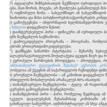
​2
გ
)
იდეალური მიზნებისათვის შექმნილი იურიდიული პ
ქონება, მათ შორის, მოგება, არ შეიძლება განაწილდეს მის
​3
​
გ
)
ოფშორული ზონა − სახელმწიფო ან სახელმწიფოს 
საქმიანობისა და მისი პარტნიორების/აქციონერების კონ
დ) გამოქვეყნება – ინფორმაციის ხელმისაწვდომობის
56-ე მუხლით
დადგენილი წესით;
ე) დაინტერესებული პირი – ფიზიკური ან იურიდიული 
ახდენს მაუწყებლის საქმიანობა;
ვ) დამოუკიდებელი პროგრამა – პროგრამა, რომლი
არსებობს ურთიერთდამოკიდებულება;
​1
ვ
) დამწყები საწარმო (სტარტაპი) − მეწარმე სუბ
მოქალაქის/საქართველოს მოქალაქეთა ჯგუფის მიერ და რო
ზ) ევროპული წარმოების პროდუქცია – პროდუქცია, რ
„ტრანსსასაზღვრო ტელევიზიის შესახებ“ ევროპის კონ
მფლობელია ამ ქვეყნის ან საქართველოს რეზიდენტი ფიზი
თ) ეროვნული მაუწყებლობა – ამ კანონით დადგენილი
საქართველოს მოსახლეობის არანაკლებ 90%-ისათვის;
ი) თანამგზავრული მაუწყებლობა – ტელე- ან რადიოსა
სადგურების გამოყენებით მაუწყებლობა;
კ) თანამდებობის პირი – პირი, რომელიც მუდმივად ა
ცალკეული დავალებების შესაბამისად კომისიაში ან
ორგანიზაციულ-სამეურნეო, ადმინისტრაციულ ან სხვა ამგვ