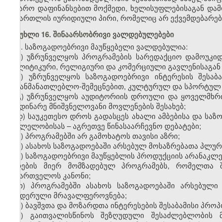
საჯარო დაფინანსებით მოქმედი, ხელისუფლებისაგან და
სამართლის იურიდიული პირი, რომელიც არ ექვემდებარება
მუხლი 16. შინაარსობრივი ვალდებულებები
1. საზოგადოებრივი მაუწყებელი ვალდებულია:
ა) უზრუნველყოს პროგრამების სარედაქციო დამოუკი
პოლიტიკური, რელიგიური და კომერციული გავლენისაგან
ბ) უზრუნველყოს საზოგადოებრივი ინტერესის შესაბ
საგანმანათლებლო-შემეცნებით, კულტურულ და სპორტულ 
გ) უზრუნველყოს აუდიტორიის დროული და ყოველმხრი
მიმდინარე მნიშვნელოვანი მოვლენების შესახებ;
დ) საუკეთესო დროს გადასცეს ახალი ამბებისა და სა
მსვლელობისას – აგრეთვე წინასაარჩევნო დებატები;
ე) პროგრამებში არ გამოხატოს თავისი აზრი;
ვ) ასახოს საზოგადოებაში არსებულ მოსაზრებათა პლურ
ზ) საზოგადოებრივი მაუწყებლის პროდუქციის არანაკლ
პირების მიერ მომზადებულ პროგრამებს, რომელთა შე
საქართველოს კანონი;
თ) პროგრამებში ასახოს საზოგადოებაში არსებული
გენდერული მრავალფეროვნება;
ი) ბავშვთა და მოზარდთა ინტერესების შესაბამისი პრო
კ) გაითვალისწინოს შეზღუდული შესაძლებლობის მ