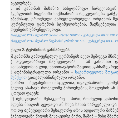
პროცედურებს.
2. ამ კანონის მიზანია სახელმწიფო ჩარევისაგა
მაუწყებლობის სფეროში საქმიანობის რეგულირება გამჭ
შესაბამისად, ეროვნული მარეგულირებელი ორგანოს მეშ
კონკურენტული გარემოს სტიმულირების, მაუწყებელთა
გამოყენების უზრუნველყოფა.
საქართველოს 2012 წლის 22 მაისის კანონი №6256 - ვებგვერდი, 06.06.2012
საქართველოს 2013 წლის 20 ნოემბრის კანონი №1592 - ვებგვერდი, 03.12.2
მუხლი 2. ტერმინთა განმარტება
ამ კანონში გამოყენებულ ტერმინებს აქვთ შემდეგი მნიშ
ა) ადგილობრივი მაუწყებლობა – ამ კანონით დ
ხელმისაწვდომია ლიცენზიით/ავტორიზაციით განსაზღვრულ
ბ) ადმინისტრაციული ორგანო –
საქართველოს ზოგადი
ქვეპუნქტით
გათვალისწინებული ორგანო;
გ) აზრი – შეფასებითი მსჯელობა, თვალსაზრისი, კომე
რომელიც ასახავს რომელიმე პიროვნების, მოვლენის ან 
უარყოფად ფაქტს;
​1
გ
) ბენეფიციარი მესაკუთრე – პირი, რომელიც კანონ
შეიძლება მიიღოს ფულადი ან სხვა სახის სარგებელი და 
ხოლო თუ ბენეფიციარი მესაკუთრე არის იდეალური მიზნები
მნიშვნელოვანი წილის მესაკუთრე პირი, მაშინ – მისი მმა