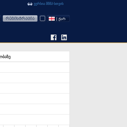
ვერსია შშმპ-სთვის
რეგისტრაცია
| ᲥᲐᲠ
ობაზე