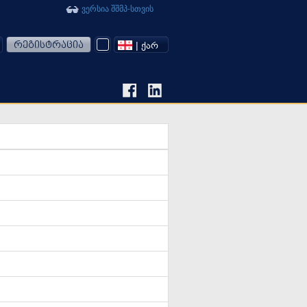
ვერსია შშმპ-სთვის
რეგისტრაცია
| ᲥᲐᲠ