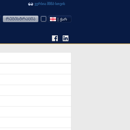
ვერსია შშმპ-სთვის
რეგისტრაცია
| ᲥᲐᲠ