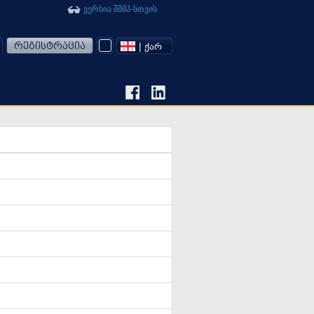
ვერსია შშმპ-სთვის
რეგისტრაცია
| ᲥᲐᲠ