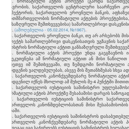
1. ნორმატიული აქტის პროექტი (გარდა საქართვე
მთავრობის, საქართველოს ცენტრალური საარჩევნო კომ
ინსპექტორის, საქართველოს ეროვნული ბანკის, აფხაზ
თვითმმართველობის ნორმატიული აქტების პროექტებისა,
განსაზღვრული შემთხვევებისა) სამართლებრივი დასკვნის
2.
(ამოღებულია - 05.02.2014, №1967)
.
3. საქართველოს ეროვნული ბანკი, თუ არ არსებობს მის
პროექტს სამართლებრივი დასკვნისათვის უგზავნის საქა
მინისტრის ნორმატიული აქტით განსაზღვრული შემთხვევებ
4. ნორმატიული აქტის პროექტი უნდა გაეგზავნოს 
განეკუთვნება ამ ნორმატიული აქტით ან მისი ნაწილი
აგრეთვე იმ შემთხვევაში, თუ ზემდგომი ნორმატიული 
წარდგენის ვალდებულებას, ასევე მის შეთანხმებას სხვა 
5. საქართველოს კანონქვემდებარე ნორმატიული აქტი
წარდგენილ იქნეს მხოლოდ ამ მუხლის მე-4 პუნქტში მითი
6. საქართველოს იუსტიციის სამინისტრო უფლებამოს
ნორმატიული აქტის პროექტზე შესაბამისი დარგის საზოგად
7. საქართველოს იუსტიციის სამინისტრო საქართვე
საქართველოს კანონმდებლობასთან მისი შესაბამისობის
ვადაში.
8. საქართველოს იუსტიციის სამინისტროს დასაბუთებუ
საქართველოს კანონქვემდებარე ნორმატიული აქტის პ
შემდეგაც იგი საჭიროებს იუსტიციის სამინისტროს ხელახალ