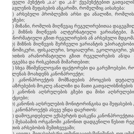
პირველი პუნქტის „ა.ა“ და „ა.ბ“ ქვეპუნქტებით გათვ
ზეგავლენის შეფასების ანგარიში, რომელშიც აისახება:
ა) არსებული პრობლემის არსი და ანალიზი, რომლის 
მიზეზები;
ბ) მიზანი, რომლის მიღწევაც რეგულირებითაა დაგეგმი
გ) მიზნის მიღწევის ალტერნატიული ვარიანტები, 
არანორმატიული გზით რეგულირების ან არსებული მდგო
დ) მიზნის მიღწევის შერჩეული ვარიანტის უპირატესო
ეკონომიკური, ფისკალური, სოციალური, ეკოლოგიური, უს
საკითხის არანორმატიული გზით რეგულირების ან/დ
შედეგებსა და რისკებთან მიმართებით;
ე) სხვა მნიშვნელოვანი ფაქტორები და გარემოებები, 
გავლენას მოახდენს კანონპროექტი;
ვ) კანონპროექტის მომზადების პროცესის დეტალ
მოსაზრებების მოკლე ანალიზი და მათი გათვალისწინების 
ზ) კანონის აღსრულების გზები და მისი აღსრულებ
ფუნქციები;
თ) კანონის აღსრულების მონიტორინგისა და შეფასების 
2. კანონპროექტს ასევე უნდა დაერთოს:
ა) დამოუკიდებელი ექსპერტის დასკვნა კანონპროექტთან
ბ) შესაბამის ორგანოში კანონით დადგენილი წესით რ
ასეთის არსებობის შემთხვევაში;
გ) ყველა შეფასების/რეკომენდაციის/შენიშვნის დოკუმე