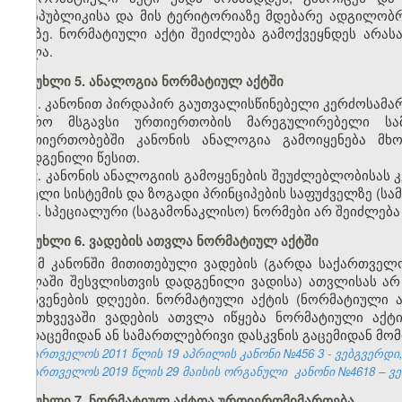
რესპუბლიკისა და მის ტერიტორიაზე მდებარე ადგილობ
ენაზე. ნორმატიული აქტი შეიძლება გამოქვეყნდეს არას
ძალა.
მუხლი 5. ანალოგია ნორმატიულ აქტში
1. კანონით პირდაპირ გაუთვალისწინებელი კერძოსამ
უფრო მსგავსი ურთიერთობის მარეგულირებელი სამ
ურთიერთობებში კანონის ანალოგია გამოიყენება მხ
დადგენილი წესით.
2. კანონის ანალოგიის გამოყენების შეუძლებლობისა
მთელი სისტემის და ზოგადი პრინციპების საფუძველზე (ს
3. სპეციალური (საგამონაკლისო) ნორმები არ შეიძლება
მუხლი 6. ვადების ათვლა ნორმატიულ აქტში
ამ
კანონში
მითითებული
ვადების
(
გარდა
საქართველ
ძალაში
შესვლისთვის
დადგენილი
ვადისა
)
ათვლისას
არ
დასვენების
დღეები
.
ნორმატიული
აქტის
(
ნორმატიული
შემთხვევაში
ვადების
ათვლა
იწყება
ნორმატიული
აქტ
გადაცემიდან
ან
სამართლებრივი
დასკვნის
გაცემიდან
მომ
საქართველოს 2011 წლის 19 აპრილის კანონი №456
3
- ვებგვერდი,
საქართველოს 2019 წლის 29 მაისის ორგანული კანონი №4618 – ვებ
მუხლი 7. ნორმატიულ აქტთა ურთიერთმიმართება