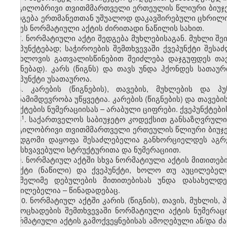
ადგილობრივი თვითმმართველი ერთეულის წლიური ბიუჯე
შედგება ერთმანეთთან უშუალოდ დაკავშირებული ცხრილის
იქნეს ნორმატიული აქტის ძირითადი ნაწილის სახით.
7. ნორმატიული აქტი შედგება მუხლებისაგან. მუხლი შე
ქვეპუნქტებად; საჭიროების შემთხვევაში ქვეპუნქტი შეს
სიახლოვის გათვალისწინებით შეიძლება დაჯგუფდეს თავ
წიგნებად). კარს (წიგნს) და თავს უნდა ჰქონდეს სათაუ
ქვეპუნქტი უსათაუროა.
8. კარების (წიგნების), თავების, მუხლების და პუ
თანამიმდევრობა უწყვეტია. კარების (წიგნების) და თავებ
პუნქტების ნუმერაციისას – არაბული ციფრები. ქვეპუნქტებ
​1
8
.
საქართველოს
საბიუჯეტო
კოდექსით
განსაზღვრული
ადგილობრივი
თვითმმართველი
ერთეულის
წლიური
ბიუჯ
შემდგომი
დაყოფა
შესაძლებელია
განხორციელდეს
აგრ
განსხვავებული
სტრუქტურითა
და
ნუმერაციით
.
9. ნორმატიულ აქტში სხვა ნორმატიული აქტის მითითები
პუნქტი (ნაწილი) და ქვეპუნქტი, ხოლო თუ აუცილებელ
რომელიმე დებულების მითითებისას უნდა დასახელდე
აუცილებელია – წინადადებაც.
10. ნორმატიულ აქტში კარის (წიგნის), თავის, მუხლის,
გამოცხადების შემთხვევაში ნორმატიული აქტის ნუმერაცი
ნორმატიული აქტის გამოქვეყნებისას ამოღებული ან/და ძალ