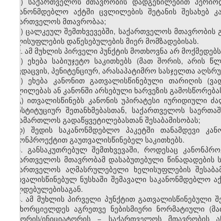
ა) საქართველოს მთავრობის დადგენილებით პერიოდ
საკანონმდებლო აქტში ცვლილების შეტანის შესახებ კ
საქართველოს მთავრობაა;
ბ) ცალკეულ შემთხვევებში, საქართველოს მთავრობის
ხელისუფლების დაწესებულების მიერ მომზადებისას.
2. ამ მუხლის პირველი პუნქტის მოთხოვნა არ მოქმედებს
ა) ეხება საბიუჯეტო საკითხებს (მათ შორის, არის წ
თავდაცვის, პენიტენციურ, არასაპატიმრო სასჯელთა აღსრუ
ბ) ეხება კანონით გათვალისწინებული თარიღის (ვა
ცვლილებას ან კანონში არსებული ხარვეზის გამოსწორებას
გ) ითვალისწინებს კანონის უპირატესი იურიდიული 
კონსტიტუციურ შეთანხმებასთან, საქართველოს საერთ
სასამართლოს გადაწყვეტილებასთან შესაბამისობას;
დ) შედის საკანონმდებლო პაკეტში თანამდევი კან
კანონპროექტით გაუთვალისწინებელ საკითხებს.
3. განსაკუთრებულ შემთხვევაში, როდესაც კანონპრ
საქართველოს მთავრობამ დასაბუთებული წინადადების 
საქართველოს აღმასრულებელი ხელისუფლების შესაბამი
გათვალისწინებულ ნუსხაში შემავალი საკანონმდებლო აქ
ვალდებულებისაგან.
4. ამ მუხლის პირველი პუნქტით გათვალისწინებული შ
განხორციელდეს აგრეთვე ნებისმიერი ნორმატიული (მათ
ავტორის/ინიციატორის − საქართველოს მთავრობის 