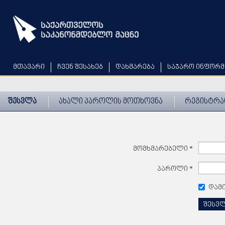
Skip
to
main
content
მთავარი
ჩვენ შესახებ
დახმარება
საჯარო ინფორმ
შესვლა
ახალი პაროლის მოთხოვნა
რეგისტრა
მომხმარებელი
*
პაროლი
*
დამ
შესვ