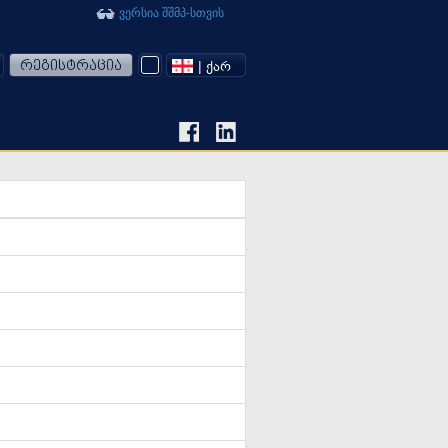
ვერსია შშმპ-სთვის
რეგისტრაცია
| ᲥᲐᲠ