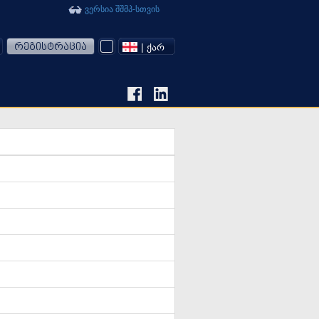
ვერსია შშმპ-სთვის
რეგისტრაცია
| ᲥᲐᲠ