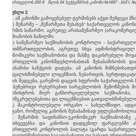
საქართველოს 200
9
წლის
24
სექტემბრის კანონი №1697 - სსმ I, №29
მუხლი 2
1. ამ კანონში გამოყენებულ ტერმინებს აქვთ შემდეგი მ
ა) მეწარმე – „მეწარმეთა შესახებ“ საქართველოს კან
ფორმის საწარმო, აგრეთვე არასამეწარმეო (არაკომერციუ
საქმიანობის ნაწილში;
ბ
სამეწარმეო
საქმიანობის
კონტროლი
საქართველ
)
–
თვითმმარsთველობის
აგრეთვე
სხვა
ადმინისტრაციულ
,
ეკონომიკური
საქმიანობისა
და
მასზე
დაკისრებული
მოვ
საქართველოს
კანონმდებლობასთან
შესაბამისობის
და
შესაბამისი
სანქციის
დადება
ამ
კანონის
მიზნებისათვი
.
გათვალისწინებული
ლიცენზიის
ნებართვის
სერტიფიკატ
,
,
აქტის შედგენა, გარემოს დაცვის სფეროში საქართველოს
და ბუნებრივი რესურსებით სარგებლობის შემოწმების მ
სამინისტროს მიერ განხორციელებული საქმიანობა,
ხელშეკრულებებითა და ლიცენზიებით გათვალისწინებული 
გ) მაკონტროლებელი ორგანო – სახელმწიფო, ადგი
ორგანო, რომელიც კანონის შესაბამისად უფლებამოსილია
2. მეწარმის საფინანსო-ეკონომიკურ საქმიანობა
შემთხვევებსა და კანონით დადგენილ ფარგლებში ა
საქართველოს კონტროლის პალატა (გარდა საქართველო
გათვალისწინებული საგადასახადო და საბაჟო ურთიერთობ