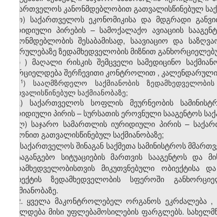
საქართველოს
კანონმდებლობით
გათვალისწინებულ
სა
თ) საქართველოს ეკონომიკისა და მდგრადი განვით
იურიდიული პირების – სამოქალაქო ავიაციის სააგენ
კანონმდებლობის შესაბამისად, საავიაციო და საზღვ
შესრულებაზე ზედამხედველობის მიზნით განხორციელებუ
ი
)
მაღალი
რისკის
შემცველი
სამედიცინო
საქმიან
ხორციელდება
შერჩევითი
კონტროლით
,
კალენდარულ
​1
ი
) სააღმზრდელო საქმიანობის ზედამხედველობი
გათვალისწინებულ საქმიანობაზე;
კ) საქართველოს სოფლის მეურნეობის სამინის
იურიდიული პირის – სურსათის ეროვნული სააგენტოს სა
ლ) საჯარო სამართლის იურიდიული პირის – საქარ
კანონით გათვალისწინებულ საქმიანობაზე;
მ
)
საქართველოს
შინაგან
საქმეთა
სამინისტროს
მმართ
–
საგანგებო
სიტუაციების
მართვის
სააგენტოს
და
მი
ზედამხედველობისთვის
მიკუთვნებული
ობიექტისა
და
ობიექტის
ზედამხედველობის
სფეროში
განხორცი
საქმიანობაზე
.
2. ყველა მაკონტროლებელ ორგანოს ეკრძალება , 
სცილდება მისი უფლებამოსილების ფარგლებს. სახელმწ