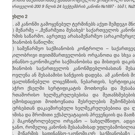
საქართველოს 200
9
წლის
24
სექტემბრის კანონი №1697 - სსმ I, №29,
მუხლი 2
1. ამ კანონში გამოყენებულ ტერმინებს აქვთ შემდეგი მ
ა) მეწარმე – „მეწარმეთა შესახებ“ საქართველოს კან
ფორმის საწარმო, აგრეთვე არასამეწარმეო (არაკომერციუ
საქმიანობის ნაწილში;
ბ) სამეწარმეო საქმიანობის კონტროლი – საქართვ
ადგილობრივი თვითმმართველობის ორგანოთა და სხვა ად
საფინანსო-ეკონომიკური საქმიანობისა და მისთვის დაკი
საქმიანობის საქართველოს კანონმდებლობასთან შესა
გამოვლენა ან შესაბამისი სანქციის დადება. ამ კანონი
გათვალისწინებული ლიცენზიის, ნებართვის, სერტიფიკა
სავაჭრო ქსელში სერტიფიკატის მოთხოვნა და შესაბა
საერთაშორისო ხელშეკრულებებისა და შეთანხმებები
გარემოსდაცვით მოთხოვნათა შესრულების შემოწმების
რესურსებთან დაკავშირებული ხელშეკრულებებითა და ლ
შრომისა და შრომითი ექსპლუატაციის პრევენციის და მათზ
გ) მაკონტროლებელი ორგანო – სახელმწიფო, ადგი
ორგანო, რომელიც კანონის შესაბამისად უფლებამოსილია
2. მეწარმის საფინანსო-ეკონომიკურ საქმიანობა