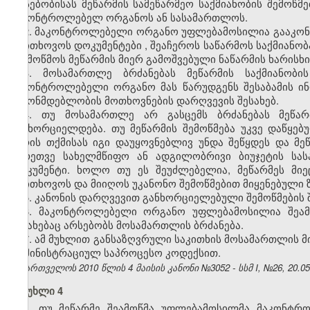
არსებობისას მეწარმის სამეწარმეო საქმიანობის შემოწ
მაკონტროლებელ ორგანოს ან სასამართლოს.
2.
მაკონტროლებელი
ორგანო
უფლებამოსილია
გააკო
მოითხოვოს
დოკუმენტები
,
შეაჩეროს
საწარმოს
საქმიანობ
შეამოწმოს
მეწარმის
მიერ
გამოშვებული
ნაწარმის
ხარისხი
3. მოსამართლე ბრძანებას მეწარმის საქმიანობი
მაკონტროლებელი ორგანო მას წარუდგენს შესაბამის ინ
კანონმდებლობის მოთხოვნების დარღვევის შესახებ.
4. თუ მოსამართლე არ გასცემს ბრძანებას მეწარმ
განხორციელდება. თუ მეწარმის შემოწმება უკვე დაწყებუ
უარის თქმისას იგი დაუყოვნებლივ უნდა შეწყდეს და 
აგრეთვე სახელმწიფო ან ადგილობრივი ბიუჯეტის სა
დოკუმენტი. ხოლო თუ ეს შეუძლებელია, მეწარმეს მიე
მოითხოვოს და მიიღოს უკანონო შემოწმებით მიყენებული ზ
5. კანონის დარღვევით განხორციელებული შემოწმების 
6. მაკონტროლებელი ორგანო უფლებამოსილია შეამ
შესახებაც არსებობს მოსამართლის ბრძანება.
7. ამ მუხლით განსაზღვრული საკითხის მოსამართლის მ
ადმინისტრაციულ საპროცესო კოდექსით.
საქართველოს 2010 წლის 4 მაისის კანონი №3052 - სსმ I, №26, 20.05.
მუხლი 4
1. თუ მეწარმე შეამოწმა უფლებამოსილმა მაკონტრო