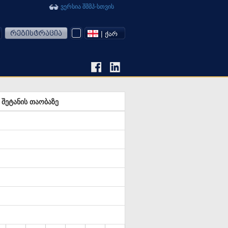
ვერსია შშმპ-სთვის
რეგისტრაცია
| ᲥᲐᲠ
შეტანის თაობაზე