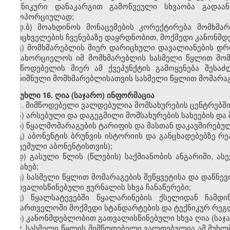
ტექნიკური დანაკარგით გამოწვეული სხვაობა გადაა
პროპორციულად;
დ.ბ) მოახდინოს მონაცემების კორექტირება მომხმ
მრიცხველების ჩვენებაზე დაყრდნობით, მოქმედი კანონმდე
ე) მომხმარებლის მიერ დარიცხული დავალიანების დ
განახორციელოს იმ მომხმარებლის სასმელი წყლით მომა
მიმწოდებელის მიერ ამ ქვეპუნქტის გამოყენება შესა
აღნიშნული მომხმარებლისათვის სასმელი წყლით მომარაგე
მუხლი 16. ღია (საჯარო) ინფორმაცია
1. მიმწოდებელი ვალდებულია მომსახურების ცენტრებში
ა) არსებული და დაგეგმილი მომსახურების სახეების და შ
ბ) წყალმომარაგების ტარიფის და მასთან დაკავშირებუ
გ) აბონენტის ბრუნვის ისტორიის და განცხადებებზე რ
მოცემული აბონენტისთვის);
დ) გასული წლის (წლების) საქმიანობის ანგარიში, ას
შესახებ;
ე) სასმელი წყლით მომარაგების შეწყვეტისა და დაწნევ
გათვალისწინებული ჟურნალის სხვა ჩანაწერები;
ვ) წყალსატევებში წყალარინების ქსელიდან ჩამდი
საქართველოში მოქმედი სტანდარტების და ტექნიკურ რეგლ
ზ) კანონმდებლობით გათვალისწინებული სხვა ღია (საჯ
2. სასმელი წყლის მიმწოდებელი ვალდებულია ამ მუხლ