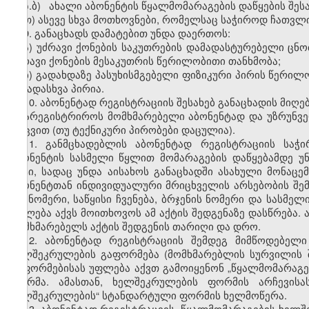
ზ.ბ) ახალი აბონენტის წყალმომარაგების დაწყების შესა
თ) ასევე სხვა მოთხოვნები, რომელსაც საჭიროდ ჩათვლ
9. განაცხადს დამატებით უნდა დაერთოს:
ა) უძრავი ქონების საკუთრების დამადასტურებელი ცნო
უძრავი ქონების მესაკუთრის წერილობითი თანხმობა;
ბ) გადახდაზე პასუხისმგებელი ფიზიკური პირის წერილ
სხვადასხვა პირია.
10. აბონენტად რეგისტრაციის შესახებ განაცხადის მიღ
დაარეგისტრიროს მომხმარებელი აბონენტად და უზრუნვე
დაცვით (თუ ტექნიკური პირობები დაცულია).
11. განმცხადებლის აბონენტად რეგისტრაციის საჭ
აბონენტის სასმელი წყლით მომარაგების დაწყებამდე უნ
აქტი, სადაც უნდა აისახოს განაცხადში ასახული მონაც
აბონენტთან ინდივიდუალური მრიცხველის არსებობის შემთ
და ნომერი, საწყისი ჩვენება, ბრჯენის ნომერი და სასმე
უფლება აქვს მოითხოვოს ამ აქტის შედგენაზე დასწრება.
მომხმარებელს აქტის შედგენის თარიღი და დრო.
12. აბონენტად რეგისტრაციის შემდეგ მიმწოდებელ
ხელშეკრულების გაფორმება (მომხმარებლის სურვილის შ
გაფორმებისას უფლება აქვთ გამოიყენონ „წყალმომარაგ
ფორმა. ამასთან, ხელშეკრულების ფორმის არჩევისა
ხელშეკრულების“ სტანდარტული ფორმის ხელმოწერა.
13. აბონენტად რეგისტრაციის, წყალმომარაგების ხელშ