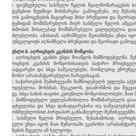
9. დაუშვებელია სასმელი წყლის წყალმომარაგების 
სისტემებით მუდმივი მოხმარება
-
გამოყენება, თუ შესაძ
წყლის გამოყენების მაგივრად მისი ბრუნვითი და მეორად
სისტემიდან მომხმარებლის მიერ სასმელი წყლის ამგვარ
თანხმობის მისაღებად მომხმარებელი ვალდებულია დაა
შეუძლებლობა. ამასთან, აღნიშნული შეთანხმება უნდა იყ
უზრუნველყოფს აღნიშნული ბრუნვითი და მეორადი გამოყენ
მუხლი 6. აღრიცხვის კვანძის მოწყობა
1. აღრიცხვის კვანძი უნდა მოაწყოს მიმწოდებელმა. შ
აღრიცხვის კვანძის მოწყობისათვის საჭირო მრიცხველი
დანადგარები და სხვა საშუალებები, რომლებიც უზრუნვ
უკანონო (არასანქცირებული) ჩარევისაგან.
2. საჭიროების შემთხვევაში მიმწოდებელს უფლება აქვ
ვალდებულია, მოხსნას, შეაკეთოს, დაამოწმოს და შეცვა
ასევე, სხვა სახის თავისი კუთვნილი მოწყობილობები, მათ
3. მიმწოდებელი უფლებამოსილია მომხმარებელს დაარ
მრიცხველისა და სხვა დანადგარებისა თუ საშუალებების
კანონმდებლობით პირდაპირ განსაზღვრულ შემთხვევებში.
4. სასმელი წყლის მრიცხველი, შესაბამისად
,
აღრიცხ
დაცული უნდა იყოს მათ მუშაობაში უკანონო (არასანქცირ
ჩვენების შეცვლა ან ხელყოფა.
5. აღრიცხვის კვანძი უნდა შეესაბამებოდეს საქართვე