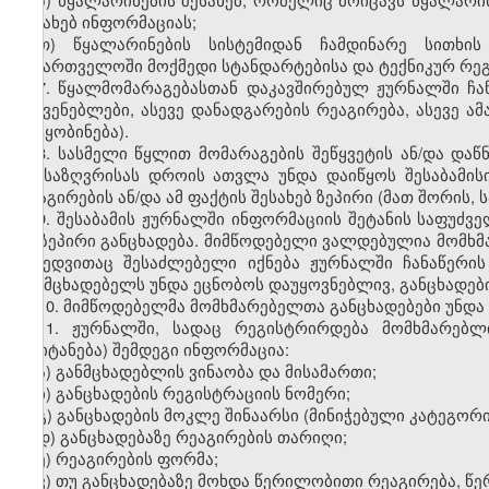
შესახებ ინფორმაციას;
თ) წყალარინების სისტემიდან ჩამდინარე სითხის 
საქართველოში მოქმედი სტანდარტების
ა
და ტექნიკურ რე
7. წყალმომარაგებასთან დაკავშირებულ ჟურნალში ჩა
მაჩვენებლები, ასევე დანადგარების რეაგირება, ასევე ა
შეტყობინება).
8. სასმელი წყლით მომარაგების შეწყვეტის ან/და დაწ
განსაზღვრისას დროის ათვლა უნდა დაიწყოს შესაბამისი
რეაგირების ან/და ამ ფაქტის შესახებ ზეპირი (მათ შორის
,
ს
9. შესაბამის ჟურნალში ინფორმაციის შეტანის საფუძ
ან ზეპირი განცხადება. მიმწოდებელი ვალდებულია მომხმ
მიხედვითაც შესაძლებელი იქნება ჟურნალში ჩანაწერის
განმცხადებელს უნდა ეცნობოს დაუყოვნებლივ, განცხადები
10. მიმწოდებელმა მომხმარებელთა განცხადებები უნდა 
11. ჟურნალში, სადაც რეგისტრირდება მომხმარებლ
(შეიტანება) შემდეგ
ი
ინფორმაცია:
ა) განმცხადებლის ვინაობა და მისამართი;
ბ) განცხადების რეგისტრაციის ნომერი;
გ) განცხადების მოკლე შინაარსი (მინიჭებული კატეგორი
დ) განცხადებაზე რეაგირების თარიღი;
ე) რეაგირების ფორმა;
ვ) თუ განცხადებაზე მოხდა წერილობითი რეაგირება, წე