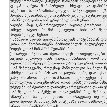
უზრუნველყოფისათვის გაწეული ხარჯების ანაზღაურება წ
ასევე გამოიყენება მომხმარებლის სხვადასხვა დანიშ
დამატებითი ხანძარსაწინააღმდეგო საშუალებებით უ
მოთხოვნის შესაბამისად უნდა განხორციელდეს განცალკე
7. მიმწოდებელმა დაინტერესებულ პირს უნდა მისცეს წ
საშუალება, რაც განპირობებულია საყოფაცხოვრებო, ს
აღნიშნული საჭიროებს მიმწოდებელთან წინასწარ შეთა
წარმოებს შემდეგი წესით:
ა) სასმელი წყლის წყალმომარაგების სისტემასთან დრო
მოწყობა არ წარმოადგენს მიმწოდებელის ვალდებულებ
მიმწოდებელთან წინასწარ შეთანხმებით;
ბ) მხარეებს შუძლიათ შეთანხმდნენ ინდივიდუალური 
დარიცხვის მეთოდზე იმის გათვალისწინებით, რომ მო
ურთიერთშეთანხმებული მეთოდით დარიცხვა ერთჯერადია 
გ) იმ შემთხვევაში, როდესაც მიწოდებული სასმელი
შეთანხმება სხვა პირობას არ ითვალისწინებს, დარიცხ
გამტარუნარიანობისა და მისი 8-საათიანი გამოყენების
ტექნოლოგიური პროცესი ან/და დღის განმავლობაში მისი 
საფუძველზე. ამ მეთოდით დარიცხვა ერთჯერადია და არ 
8. ამ მუხლის მე-7 პუნქტით გათვალისწინებულ შემთხ
მომხმარებლის სასმელი წყლით მომარაგებაზე, თუ აშ
სასმელი წყლით მომარაგების სისტემაზე ან/და მიმწოდე
მას ან/და სხვა მომხმარებლებს.