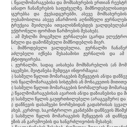
3. წყალმომარაგებისა და მომსახურების ერთიან რეესტრ
სათანადო ჩანაწერების საფუძველზე. მიმწოდებელისათვ
სადგურებსა და ქვესადგურებში, ასევე მომსახურები
უფლებამოსილია ასევე აწარმოოს აღნიშნული ჟურნალებ
ინსტრუქცია შეიძლება ითვალისწინებდეს ვალდებულებას
ელექტრონული ფორმით წარმოების შესახებ).
4. ამ მუხლში მოცემული ჟურნალები (გარდა ელექტრ
აკინძული და დამოწმებული მიმწოდებლის მიერ.
5. მიმწოდებელი ვალდებულია, ჟურნალში ჩანაწე
შესაძლებელი იქნება შესაბამისი ჟურნალის და ამ
იდენტიფიცირება.
6. ჟურნალში, სადაც აისახება მომხმარებლის (ან მ
მონაცემები, შეიტანება შემდეგი ინფორმაცია:
ა) სასმელი წყლით მომარაგების შეწყვეტის ან/და დაწნ
წყლის წყალმომარაგების სისტემის ან მონაკვეთის მითითე
ბ) სასმელი წყლით მომარაგების ნორმალურად მომარაგ
გ) წყალმომარაგებისას ავარიის ან/და დაზიანებისა და მ
დ) სასმელი წყლის გაუფრთხილებელი (არაგეგმური) და გ
ე) დაწნევის დასაშვები ნორმებიდან გადახრისას (ცვა
შესახებ, კერძოდ
,
საკონტროლო კვანძებში დაწნევის მნიშ
ვ) სასმელი წყლის მომარაგების შეწყვეტის ან დაწნე
მიზეზის ან გარემოების და ხანგრძლივობის შესახებ;
ზ) წყალარინების შესახებ, რომელიც მოიცავს წყალარინ