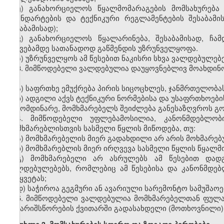
ე) განახორციელოს წყალმომარაგების მომსახურება
სტანდარტების და ტექნიკური რეგლამენტების შესაბამი
შესაბამისად);
ვ) განახორციელოს წყალარინება, შესაბამისად, ჩა
ჩაშვებამდე სათანადოდ გაწმენდის უზრუნველყოფა.
ზ) უზრუნველყოს ამ წესებით ნაკისრი სხვა ვალდებულებ
3. მიმწოდებელი ვალდებულია დაუყოვნებლივ მოახდინო
თუ:
ა) საფრთხე ემუქრება პირის სიცოცხლეს, ჯანმრთელობას 
ბ) ადგილი აქვს ტექნიკური ნორმებისა და უსაფრთხოები
გამომდინარე, მომხმარებელს შეიძლება განესაზღვროს გ
4. მიმწოდებელი უფლებამოსილია, კანონმდებლობ
მომხმარებლისთვის სასმელი წყლის მიწოდება, თუ:
ა) მომხმარებელის მიერ გადახდილი არ არის მოხმარებ
ბ) მომხმარებლის მიერ ირღვევა სასმელი წყლის წყალმო
გ) მომხმარებელი არ ასრულებს ამ წესებით დად
ვალდებულებებს, რომლებიც ამ წესებისა და კანონმდებ
შეწყვეტას;
დ) საჭიროა გეგმური ან ავარიული სარემონტო სამუშაოე
5. მიმწოდებელი ვალდებულია მომხმარებელთან ფულა
ანგარიშსწორების ქვითარში გადასახდელი (მოთხოვნილი) 