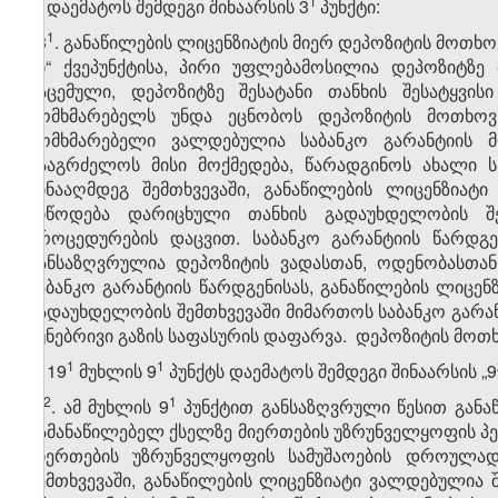
​1
ბ) დაემატოს შემდეგი შინაარსის 3
პუნქტი:
​1
,,3
. განაწილების ლიცენზიატის მიერ დეპოზიტის მოთხოვნ
,,ბ“ ქვეპუნქტისა, პირი უფლებამოსილია დეპოზიტზ
გაცემული, დეპოზიტზე შესატანი თანხის შესატყვის
მომხმარებელს უნდა ეცნობოს დეპოზიტის მოთხოვნა
მომხმარებელი ვალდებულია საბანკო გარანტიის 
გააგრძელოს მისი მოქმედება, წარადგინოს ახალი ს
წინააღმდეგ შემთხვევაში, განაწილების ლიცენზიატ
მიწოდება დარიცხული თანხის გადაუხდელობის შე
პროცედურების დაცვით. საბანკო გარანტიის წარდგე
განსაზღვრულია დეპოზიტის ვადასთან, ოდენობასთან
საბანკო გარანტიის წარდგენისას, განაწილების ლიცე
გადაუხდელობის შემთხვევაში მიმართოს საბანკო გარა
ბუნებრივი გაზის საფასურის დაფარვა. დეპოზიტის მოთხო
​1
​1
3. 19
მუხლის 9
პუნქტს დაემატოს შემდეგი შინაარსის „9
​2
​1
„9
. ამ მუხლის 9
პუნქტით განსაზღვრული წესით განა
გამანაწილებელ ქსელზე მიერთების უზრუნველყოფის პ
მიერთების უზრუნველყოფის სამუშაოების დროულად 
შემთხვევაში, განაწილების ლიცენზიატი ვალდებულია 