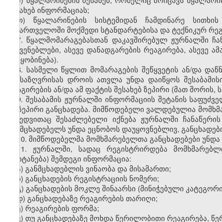
შესახებ ინფორმაციას;
თ) წყალარინების სისტემიდან ჩამდინარე სითხის 
საქართველოში მოქმედი სტანდარტების
ა
და ტექნიკურ რე
7. წყალმომარაგებასთან დაკავშირებულ ჟურნალში ჩა
მაჩვენებლები, ასევე დანადგარების რეაგირება, ასევე ა
შეტყობინება).
8. სასმელი წყლით მომარაგების შეწყვეტის ან/და დაწ
განსაზღვრისას დროის ათვლა უნდა დაიწყოს შესაბამისი
რეაგირების ან/და ამ ფაქტის შესახებ ზეპირი (მათ შორის
,
ს
9. შესაბამის ჟურნალში ინფორმაციის შეტანის საფუძ
ან ზეპირი განცხადება. მიმწოდებელი ვალდებულია მომხმ
მიხედვითაც შესაძლებელი იქნება ჟურნალში ჩანაწერის
განმცხადებელს უნდა ეცნობოს დაუყოვნებლივ, განცხადები
10. მიმწოდებელმა მომხმარებელთა განცხადებები უნდა 
11. ჟურნალში, სადაც რეგისტრირდება მომხმარებლ
(შეიტანება) შემდეგ
ი
ინფორმაცია:
ა) განმცხადებლის ვინაობა და მისამართი;
ბ) განცხადების რეგისტრაციის ნომერი;
გ) განცხადების მოკლე შინაარსი (მინიჭებული კატეგორი
დ) განცხადებაზე რეაგირების თარიღი;
ე) რეაგირების ფორმა;
ვ) თუ განცხადებაზე მოხდა წერილობითი რეაგირება, წე