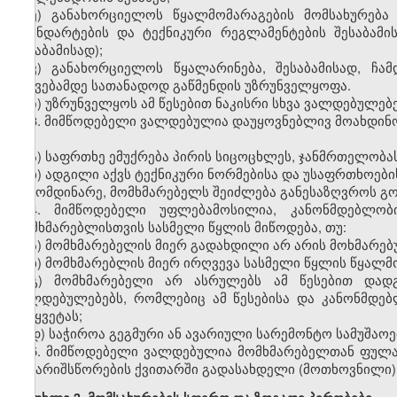
ე) განახორციელოს წყალმომარაგების მომსახურება
სტანდარტების და ტექნიკური რეგლამენტების შესაბამი
შესაბამისად);
ვ) განახორციელოს წყალარინება, შესაბამისად, ჩა
ჩაშვებამდე სათანადოდ გაწმენდის უზრუნველყოფა.
ზ) უზრუნველყოს ამ წესებით ნაკისრი სხვა ვალდებულებ
3. მიმწოდებელი ვალდებულია დაუყოვნებლივ მოახდინო
თუ:
ა) საფრთხე ემუქრება პირის სიცოცხლეს, ჯანმრთელობას 
ბ) ადგილი აქვს ტექნიკური ნორმებისა და უსაფრთხოები
გამომდინარე, მომხმარებელს შეიძლება განესაზღვროს გ
4. მიმწოდებელი უფლებამოსილია, კანონმდებლობ
მომხმარებლისთვის სასმელი წყლის მიწოდება, თუ:
ა) მომხმარებელის მიერ გადახდილი არ არის მოხმარებ
ბ) მომხმარებლის მიერ ირღვევა სასმელი წყლის წყალმო
გ) მომხმარებელი არ ასრულებს ამ წესებით დად
ვალდებულებებს, რომლებიც ამ წესებისა და კანონმდებ
შეწყვეტას;
დ) საჭიროა გეგმური ან ავარიული სარემონტო სამუშაოე
5. მიმწოდებელი ვალდებულია მომხმარებელთან ფულა
ანგარიშსწორების ქვითარში გადასახდელი (მოთხოვნილი) 