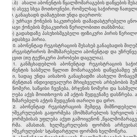
ზ.ბ) ახალი აბონენტის წყალმომარაგების დაწყების შესა
თ) ასევე სხვა მოთხოვნები, რომელსაც საჭიროდ ჩათვლ
9. განაცხადს დამატებით უნდა დაერთოს:
ა) უძრავი ქონების საკუთრების დამადასტურებელი ცნო
უძრავი ქონების მესაკუთრის წერილობითი თანხმობა;
ბ) გადახდაზე პასუხისმგებელი ფიზიკური პირის წერილ
სხვადასხვა პირია.
10. აბონენტად რეგისტრაციის შესახებ განაცხადის მიღ
დაარეგისტრიროს მომხმარებელი აბონენტად და უზრუნვე
დაცვით (თუ ტექნიკური პირობები დაცულია).
11. განმცხადებლის აბონენტად რეგისტრაციის საჭ
აბონენტის სასმელი წყლით მომარაგების დაწყებამდე უნ
აქტი, სადაც უნდა აისახოს განაცხადში ასახული მონაც
აბონენტთან ინდივიდუალური მრიცხველის არსებობის შემთ
და ნომერი, საწყისი ჩვენება, ბრჯენის ნომერი და სასმე
უფლება აქვს მოითხოვოს ამ აქტის შედგენაზე დასწრება.
მომხმარებელს აქტის შედგენის თარიღი და დრო.
12. აბონენტად რეგისტრაციის შემდეგ მიმწოდებელ
ხელშეკრულების გაფორმება (მომხმარებლის სურვილის შ
გაფორმებისას უფლება აქვთ გამოიყენონ „წყალმომარაგ
ფორმა. ამასთან, ხელშეკრულების ფორმის არჩევისა
ხელშეკრულების“ სტანდარტული ფორმის ხელმოწერა.
13. აბონენტად რეგისტრაციის, წყალმომარაგების ხელშ