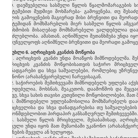
9. დაუშვებელია სასმელი წყლის წყალმომარაგების 
სისტემებით მუდმივი მოხმარება
-
გამოყენება, თუ შესაძ
წყლის გამოყენების მაგივრად მისი ბრუნვითი და მეორად
სისტემიდან მომხმარებლის მიერ სასმელი წყლის ამგვარ
თანხმობის მისაღებად მომხმარებელი ვალდებულია დაა
შეუძლებლობა. ამასთან, აღნიშნული შეთანხმება უნდა იყ
უზრუნველყოფს აღნიშნული ბრუნვითი და მეორადი გამოყენ
მუხლი 6. აღრიცხვის კვანძის მოწყობა
1. აღრიცხვის კვანძი უნდა მოაწყოს მიმწოდებელმა. შ
აღრიცხვის კვანძის მოწყობისათვის საჭირო მრიცხველი
დანადგარები და სხვა საშუალებები, რომლებიც უზრუნვ
უკანონო (არასანქცირებული) ჩარევისაგან.
2. საჭიროების შემთხვევაში მიმწოდებელს უფლება აქვ
ვალდებულია, მოხსნას, შეაკეთოს, დაამოწმოს და შეცვა
ასევე, სხვა სახის თავისი კუთვნილი მოწყობილობები, მათ
3. მიმწოდებელი უფლებამოსილია მომხმარებელს დაარ
მრიცხველისა და სხვა დანადგარებისა თუ საშუალებების
კანონმდებლობით პირდაპირ განსაზღვრულ შემთხვევებში.
4. სასმელი წყლის მრიცხველი, შესაბამისად
,
აღრიცხ
დაცული უნდა იყოს მათ მუშაობაში უკანონო (არასანქცირ
ჩვენების შეცვლა ან ხელყოფა.
5. აღრიცხვის კვანძი უნდა შეესაბამებოდეს საქართვე