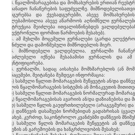
3. წყალმომარაგებისა და მომსახურების ერთიან რეესტრ
სათანადო ჩანაწერების საფუძველზე. მიმწოდებელისათვ
სადგურებსა და ქვესადგურებში, ასევე მომსახურები
უფლებამოსილია ასევე აწარმოოს აღნიშნული ჟურნალებ
ინსტრუქცია შეიძლება ითვალისწინებდეს ვალდებულებას
ელექტრონული ფორმით წარმოების შესახებ).
4. ამ მუხლში მოცემული ჟურნალები (გარდა ელექტრ
აკინძული და დამოწმებული მიმწოდებლის მიერ.
5. მიმწოდებელი ვალდებულია, ჟურნალში ჩანაწე
შესაძლებელი იქნება შესაბამისი ჟურნალის და ამ
იდენტიფიცირება.
6. ჟურნალში, სადაც აისახება მომხმარებლის (ან მ
მონაცემები, შეიტანება შემდეგი ინფორმაცია:
ა) სასმელი წყლით მომარაგების შეწყვეტის ან/და დაწნ
წყლის წყალმომარაგების სისტემის ან მონაკვეთის მითითე
ბ) სასმელი წყლით მომარაგების ნორმალურად მომარაგ
გ) წყალმომარაგებისას ავარიის ან/და დაზიანებისა და მ
დ) სასმელი წყლის გაუფრთხილებელი (არაგეგმური) და გ
ე) დაწნევის დასაშვები ნორმებიდან გადახრისას (ცვა
შესახებ, კერძოდ
,
საკონტროლო კვანძებში დაწნევის მნიშ
ვ) სასმელი წყლის მომარაგების შეწყვეტის ან დაწნე
მიზეზის ან გარემოების და ხანგრძლივობის შესახებ;
ზ) წყალარინების შესახებ, რომელიც მოიცავს წყალარინ