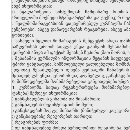
შესახებ ინფორმაციას;
თ) წყალარინების სისტემიდან ჩამდინარე სითხის 
საქართველოში მოქმედი სტანდარტების
ა
და ტექნიკურ რე
7. წყალმომარაგებასთან დაკავშირებულ ჟურნალში ჩა
მაჩვენებლები, ასევე დანადგარების რეაგირება, ასევე ა
შეტყობინება).
8. სასმელი წყლით მომარაგების შეწყვეტის ან/და დაწ
განსაზღვრისას დროის ათვლა უნდა დაიწყოს შესაბამისი
რეაგირების ან/და ამ ფაქტის შესახებ ზეპირი (მათ შორის
,
ს
9. შესაბამის ჟურნალში ინფორმაციის შეტანის საფუძ
ან ზეპირი განცხადება. მიმწოდებელი ვალდებულია მომხმ
მიხედვითაც შესაძლებელი იქნება ჟურნალში ჩანაწერის
განმცხადებელს უნდა ეცნობოს დაუყოვნებლივ, განცხადები
10. მიმწოდებელმა მომხმარებელთა განცხადებები უნდა 
11. ჟურნალში, სადაც რეგისტრირდება მომხმარებლ
(შეიტანება) შემდეგ
ი
ინფორმაცია:
ა) განმცხადებლის ვინაობა და მისამართი;
ბ) განცხადების რეგისტრაციის ნომერი;
გ) განცხადების მოკლე შინაარსი (მინიჭებული კატეგორი
დ) განცხადებაზე რეაგირების თარიღი;
ე) რეაგირების ფორმა;
ვ) თუ განცხადებაზე მოხდა წერილობითი რეაგირება, წე