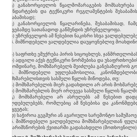
ე) განახორციელოს წყალმომარაგების მომსახურება
სტანდარტების და ტექნიკური რეგლამენტების შესაბამი
შესაბამისად);
ვ) განახორციელოს წყალარინება, შესაბამისად, ჩა
ჩაშვებამდე სათანადოდ გაწმენდის უზრუნველყოფა.
ზ) უზრუნველყოს ამ წესებით ნაკისრი სხვა ვალდებულებ
3. მიმწოდებელი ვალდებულია დაუყოვნებლივ მოახდინო
თუ:
ა) საფრთხე ემუქრება პირის სიცოცხლეს, ჯანმრთელობას 
ბ) ადგილი აქვს ტექნიკური ნორმებისა და უსაფრთხოები
გამომდინარე, მომხმარებელს შეიძლება განესაზღვროს გ
4. მიმწოდებელი უფლებამოსილია, კანონმდებლობ
მომხმარებლისთვის სასმელი წყლის მიწოდება, თუ:
ა) მომხმარებელის მიერ გადახდილი არ არის მოხმარებ
ბ) მომხმარებლის მიერ ირღვევა სასმელი წყლის წყალმო
გ) მომხმარებელი არ ასრულებს ამ წესებით დად
ვალდებულებებს, რომლებიც ამ წესებისა და კანონმდებ
შეწყვეტას;
დ) საჭიროა გეგმური ან ავარიული სარემონტო სამუშაოე
5. მიმწოდებელი ვალდებულია მომხმარებელთან ფულა
ანგარიშსწორების ქვითარში გადასახდელი (მოთხოვნილი) 