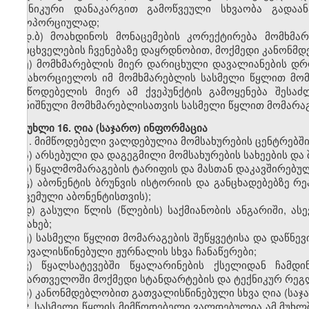
ტექნიკური დანაკარგით გამოწვეული სხვაობა გადაა
პროპორციულად;
დ.ბ) მოახდინოს მონაცემების კორექტირება მომხმ
მრიცხველების ჩვენებაზე დაყრდნობით, მოქმედი კანონმდე
ე) მომხმარებლის მიერ დარიცხული დავალიანების დ
განახორციელოს იმ მომხმარებლის სასმელი წყლით მომა
მიმწოდებელის მიერ ამ ქვეპუნქტის გამოყენება შესა
აღნიშნული მომხმარებლისათვის სასმელი წყლით მომარაგე
მუხლი 16. ღია (საჯარო) ინფორმაცია
1. მიმწოდებელი ვალდებულია მომსახურების ცენტრებში
ა) არსებული და დაგეგმილი მომსახურების სახეების და შ
ბ) წყალმომარაგების ტარიფის და მასთან დაკავშირებუ
გ) აბონენტის ბრუნვის ისტორიის და განცხადებებზე რ
მოცემული აბონენტისთვის);
დ) გასული წლის (წლების) საქმიანობის ანგარიში, ას
შესახებ;
ე) სასმელი წყლით მომარაგების შეწყვეტისა და დაწნევ
გათვალისწინებული ჟურნალის სხვა ჩანაწერები;
ვ) წყალსატევებში წყალარინების ქსელიდან ჩამდი
საქართველოში მოქმედი სტანდარტების და ტექნიკურ რეგლ
ზ) კანონმდებლობით გათვალისწინებული სხვა ღია (საჯ
2. სასმელი წყლის მიმწოდებელი ვალდებულია ამ მუხლ