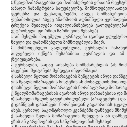
3. წყალმომარაგებისა და მომსახურების ერთიან რეესტრ
სათანადო ჩანაწერების საფუძველზე. მიმწოდებელისათვ
სადგურებსა და ქვესადგურებში, ასევე მომსახურები
უფლებამოსილია ასევე აწარმოოს აღნიშნული ჟურნალებ
ინსტრუქცია შეიძლება ითვალისწინებდეს ვალდებულებას
ელექტრონული ფორმით წარმოების შესახებ).
4. ამ მუხლში მოცემული ჟურნალები (გარდა ელექტრ
აკინძული და დამოწმებული მიმწოდებლის მიერ.
5. მიმწოდებელი ვალდებულია, ჟურნალში ჩანაწე
შესაძლებელი იქნება შესაბამისი ჟურნალის და ამ
იდენტიფიცირება.
6. ჟურნალში, სადაც აისახება მომხმარებლის (ან მ
მონაცემები, შეიტანება შემდეგი ინფორმაცია:
ა) სასმელი წყლით მომარაგების შეწყვეტის ან/და დაწნ
წყლის წყალმომარაგების სისტემის ან მონაკვეთის მითითე
ბ) სასმელი წყლით მომარაგების ნორმალურად მომარაგ
გ) წყალმომარაგებისას ავარიის ან/და დაზიანებისა და მ
დ) სასმელი წყლის გაუფრთხილებელი (არაგეგმური) და გ
ე) დაწნევის დასაშვები ნორმებიდან გადახრისას (ცვა
შესახებ, კერძოდ
,
საკონტროლო კვანძებში დაწნევის მნიშ
ვ) სასმელი წყლის მომარაგების შეწყვეტის ან დაწნე
მიზეზის ან გარემოების და ხანგრძლივობის შესახებ;
ზ) წყალარინების შესახებ, რომელიც მოიცავს წყალარინ