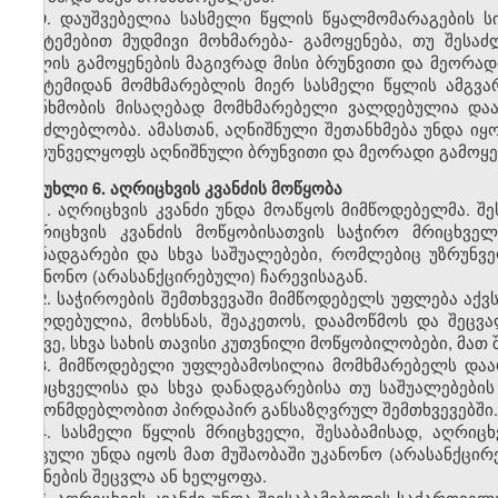
9. დაუშვებელია სასმელი წყლის წყალმომარაგების 
სისტემებით მუდმივი მოხმარება
-
გამოყენება, თუ შესაძ
წყლის გამოყენების მაგივრად მისი ბრუნვითი და მეორად
სისტემიდან მომხმარებლის მიერ სასმელი წყლის ამგვარ
თანხმობის მისაღებად მომხმარებელი ვალდებულია დაა
შეუძლებლობა. ამასთან, აღნიშნული შეთანხმება უნდა იყ
უზრუნველყოფს აღნიშნული ბრუნვითი და მეორადი გამოყენ
მუხლი 6. აღრიცხვის კვანძის მოწყობა
1. აღრიცხვის კვანძი უნდა მოაწყოს მიმწოდებელმა. შ
აღრიცხვის კვანძის მოწყობისათვის საჭირო მრიცხველი
დანადგარები და სხვა საშუალებები, რომლებიც უზრუნვ
უკანონო (არასანქცირებული) ჩარევისაგან.
2. საჭიროების შემთხვევაში მიმწოდებელს უფლება აქვ
ვალდებულია, მოხსნას, შეაკეთოს, დაამოწმოს და შეცვა
ასევე, სხვა სახის თავისი კუთვნილი მოწყობილობები, მათ
3. მიმწოდებელი უფლებამოსილია მომხმარებელს დაარ
მრიცხველისა და სხვა დანადგარებისა თუ საშუალებების
კანონმდებლობით პირდაპირ განსაზღვრულ შემთხვევებში.
4. სასმელი წყლის მრიცხველი, შესაბამისად
,
აღრიცხ
დაცული უნდა იყოს მათ მუშაობაში უკანონო (არასანქცირ
ჩვენების შეცვლა ან ხელყოფა.
5. აღრიცხვის კვანძი უნდა შეესაბამებოდეს საქართვე