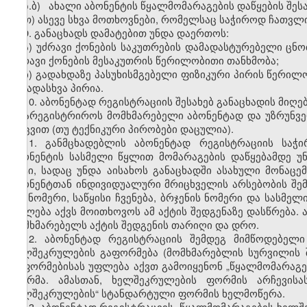
ზ.ბ) ახალი აბონენტის წყალმომარაგების დაწყების შესა
თ) ასევე სხვა მოთხოვნები, რომელსაც საჭიროდ ჩათვლ
9. განაცხადს დამატებით უნდა დაერთოს:
ა) უძრავი ქონების საკუთრების დამადასტურებელი ცნო
უძრავი ქონების მესაკუთრის წერილობითი თანხმობა;
ბ) გადახდაზე პასუხისმგებელი ფიზიკური პირის წერილ
სხვადასხვა პირია.
10. აბონენტად რეგისტრაციის შესახებ განაცხადის მიღ
დაარეგისტრიროს მომხმარებელი აბონენტად და უზრუნვე
დაცვით (თუ ტექნიკური პირობები დაცულია).
11. განმცხადებლის აბონენტად რეგისტრაციის საჭ
აბონენტის სასმელი წყლით მომარაგების დაწყებამდე უნ
აქტი, სადაც უნდა აისახოს განაცხადში ასახული მონაც
აბონენტთან ინდივიდუალური მრიცხველის არსებობის შემთ
და ნომერი, საწყისი ჩვენება, ბრჯენის ნომერი და სასმე
უფლება აქვს მოითხოვოს ამ აქტის შედგენაზე დასწრება.
მომხმარებელს აქტის შედგენის თარიღი და დრო.
12. აბონენტად რეგისტრაციის შემდეგ მიმწოდებელ
ხელშეკრულების გაფორმება (მომხმარებლის სურვილის შ
გაფორმებისას უფლება აქვთ გამოიყენონ „წყალმომარაგ
ფორმა. ამასთან, ხელშეკრულების ფორმის არჩევისა
ხელშეკრულების“ სტანდარტული ფორმის ხელმოწერა.
13. აბონენტად რეგისტრაციის, წყალმომარაგების ხელშ