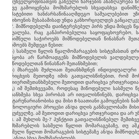
უზრუნველყოფისათვის გაწეული ხარჯების ანაზღაურება წ
ასევე გამოიყენება მომხმარებლის სხვადასხვა დანიშ
დამატებითი ხანძარსაწინააღმდეგო საშუალებებით უ
მოთხოვნის შესაბამისად უნდა განხორციელდეს განცალკე
7. მიმწოდებელმა დაინტერესებულ პირს უნდა მისცეს წ
საშუალება, რაც განპირობებულია საყოფაცხოვრებო, ს
აღნიშნული საჭიროებს მიმწოდებელთან წინასწარ შეთა
წარმოებს შემდეგი წესით:
ა) სასმელი წყლის წყალმომარაგების სისტემასთან დრო
მოწყობა არ წარმოადგენს მიმწოდებელის ვალდებულებ
მიმწოდებელთან წინასწარ შეთანხმებით;
ბ) მხარეებს შუძლიათ შეთანხმდნენ ინდივიდუალური 
დარიცხვის მეთოდზე იმის გათვალისწინებით, რომ მო
ურთიერთშეთანხმებული მეთოდით დარიცხვა ერთჯერადია 
გ) იმ შემთხვევაში, როდესაც მიწოდებული სასმელი
შეთანხმება სხვა პირობას არ ითვალისწინებს, დარიცხ
გამტარუნარიანობისა და მისი 8-საათიანი გამოყენების
ტექნოლოგიური პროცესი ან/და დღის განმავლობაში მისი 
საფუძველზე. ამ მეთოდით დარიცხვა ერთჯერადია და არ 
8. ამ მუხლის მე-7 პუნქტით გათვალისწინებულ შემთხ
მომხმარებლის სასმელი წყლით მომარაგებაზე, თუ აშ
სასმელი წყლით მომარაგების სისტემაზე ან/და მიმწოდე
მას ან/და სხვა მომხმარებლებს.