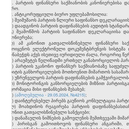
1. პარტიის ფინანსური საქმიანობის კანონიერებისა
ბიურო.
2. ანტიკორუფციული ბიურო უფლებამოსილია:
ა) შეიმუშაოს პარტიის წლიური საფინანსო დეკლარაციის
ბ) დაადგინოს პარტიის დაფინანსების აუდიტის სტანდარ
გ) შეამოწმოს პარტიის საფინანსო დეკლარაციისა და
კანონიერება;
დ) ამ კანონით გათვალისწინებული ფინანსური საქ
გამოიყენოს ელექტრონული დოკუმენტბრუნვის სისტემა
ამონაბეჭდს აქვს ისეთივე იურიდიული ძალა, როგორიც წ
ე) არაუმეტეს წელიწადში ერთხელ განახორციელოს პარტ
ვ) პარტიის უკანონო ფინანსურ საქმიანობაზე საფუძვლ
აუდიტის განხორციელების მოთხოვნით მიმართოს სასამა
ზ) უზრუნველყოს პარტიის დაფინანსების გამჭვირვალობ
თ) მონიტორინგის განხორციელების მიზნით პარტიისგა
ინფორმაცია მისი ფინანსების შესახებ;
ი)
(ამოღებულია - 29.05.2024, №4215)
;
კ) დაინტერესებულ პირებს გაუწიოს კონსულტაცია პარტი
ლ) მოახდინოს რეაგირება პარტიის დაფინანსებასთ
კანონით გათვალისწინებული სანქციები;
მ) დანაშაულის ნიშნების გამოვლენის შემთხვევაში მი
ნ) პირისგან გამოითხოვოს ფინანსური ანგარიში, 