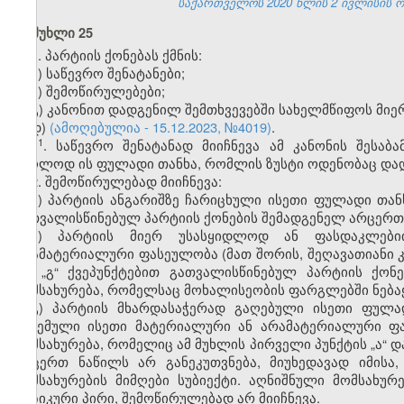
საქართველოს 2020 წლის 2 ივლისის ორ
მუხლი 25
1. პარტიის ქონებას ქმნის:
ა) საწევრო შენატანები;
ბ) შემოწირულებები;
გ) კანონით დადგენილ შემთხვევებში სახელმწიფოს მიე
დ)
(ამოღებულია - 15.12.2023, №4019)
.
​1
1
. საწევრო შენატანად მიიჩნევა ამ კანონის შესა
მხოლოდ ის ფულადი თანხა, რომლის ზუსტი ოდენობაც დად
2. შემოწირულებად მიიჩნევა:
ა) პარტიის ანგარიშზე ჩარიცხული ისეთი ფულადი თანხ
გათვალისწინებულ პარტიის ქონების შემადგენელ არცერთ 
ბ) პარტიის მიერ უსასყიდლოდ ან ფასდაკლები
არამატერიალური ფასეულობა (მათ შორის, შეღავათიანი კრ
და „გ“ ქვეპუნქტებით გათვალისწინებულ პარტიის ქონ
მომსახურება, რომელსაც მოხალისეობის ფარგლებში ნებაყ
გ) პარტიის მხარდასაჭერად გაღებული ისეთი ფულა
გაცემული ისეთი მატერიალური ან არამატერიალური ფა
მომსახურება, რომელიც ამ მუხლის პირველი პუნქტის „ა“ დ
არცერთ ნაწილს არ განეკუთვნება, მიუხედავად იმისა
მომსახურების მიმღები სუბიექტი. აღნიშნული მომსახ
ფიზიკური პირი, შემოწირულებად არ მიიჩნევა.