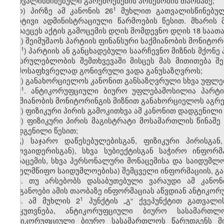
გათვალისწინებული გარემოებების არსებობის თაობაზე;
​1
ო) პირზე ამ კანონის 26
მუხლით გათვალისწინებულ
მარტივი ადმინისტრაციული წარმოების წესით. მხარის 
გადაეცეს აქტის გამოცემის დღის მომდევნო დღის 18 საათა
პ) შეიმუშაოს პარტიის ფინანსური საქმიანობის მონიტ
​1
პ
) პარტიის ან განცხადებული საარჩევნო მიზნის მქონ
შეუსრულებლობის შემთხვევაში მისცეს მას მითითება შე
აღმოსაფხვრელად გონივრული ვადა განუსაზღვროს;
ჟ) განახორციელოს კანონით განსაზღვრული სხვა უფლე
​1
2
. ანტიკორუფციული ბიურო უფლებამოსილია პარტიი
საქმიანობის მონიტორინგის მიზნით განახორციელოს აგრე
ა) ფიზიკური პირის გამოკითხვა ამ კანონით დადგენილი 
ბ) ფიზიკური პირის მაგისტრატი მოსამართლის წინაშ
დადგენილი წესით;
გ) საჯარო დაწესებულებისგან, ფიზიკური პირისგა
პროვაიდერისგან), სხვა სუბიექტისგან საჭირო ინფორ
მონაცემის, სხვა პერსონალური მონაცემისა და საიდუმ
სახელმწიფო საიდუმლოებისა) შემცველი ინფორმაციის, გ
3. თუ არსებობს დასაბუთებული ვარაუდი ამ კანონ
ორგანოები ამის თაობაზე ინფორმაციას აწვდიან ანტიკორ
​1
4. ამ მუხლის 2
პუნქტის „გ“ ქვეპუნქტით გათვალი
მიეკუთვნება, ანტიკორუფციული ბიურო სასამართლ
ანტიკორუფციული ბიურო სასამართლოს წარუდგენს მი