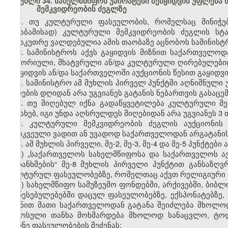
მუხლი 34. სახელმწიფოს უპირატესი შესყიდვის უფლებ
მემკვიდრეობის ძეგლზე
1. თუ კულტურული ფასეულობის, რომელსაც მინიჭებუ
შესაბამისად) კულტურული მემკვიდრეობის ძეგლის სტ
მესაკუთრე ვალდებულია ამის თაობაზე აცნობოს სამინისტ
2. სამინისტროს აქვს გაყიდვის მიზნით საქართველო
ისტორიული, მხატვრული ან/და კულტურული ღირებულებიდ
შესყიდვის ან/და საქართველოში აუქციონის წესით გაყიდვ
3. სამინისტრო ამ მუხლის პირველ პუნქტში აღნიშნული 
მიღების დღიდან არა უგვიანეს გატანის ნებართვის გასაც
4. თუ მიღებულ იქნა გადაწყვეტილება კულტურული მემ
შესახებ, იგი უნდა აღსრულდეს მიღებიდან არა უგვიანეს 3 
5. კულტურული მემკვიდრეობის ძეგლის აუქციონის 
გარკვეული ვადით ან უვადოდ საქართველოდან არგატანი
6. ამ მუხლის პირველი, მე-2, მე-3, მე-4 და მე-5 პუნქტებ
ა) „საქართველოს სახელმწიფოსა და საქართველოს 
შეთანხმების“ მე-8 მუხლის პირველი პუნქტით განსაზღ
კულტურულ ფასეულობებზე, რომელთაც აქვთ რელიგიური 
ბ) სახელმწიფო სამუზეუმო ფონდებში, არქივებში, ბი
დაწესებულებებში დაცულ ფასეულობებზე, ექსპონატებზე,
მიზნით მათი საქართველოდან გატანა შეიძლება მხოლოდ
შემოსული თანხა მოხმარდება მხოლოდ სანაცვლო, ტო
მქონე ფასეულობების შეძენას;