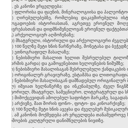
1. ეს კანონი ვრცელდება:
ა) ფლორისა და ფაუნის, მინერალოგიისა და პალეონტოლ
ბ) ღირებულებებზე, რომლებიც დაკავშირებულია ისტ
საზოგადოების ისტორიასთან, აგრეთვე ეროვნულ მოღვ
ცხოვრებასთან და დიდმნიშვნელოვან ეროვნულ ფაქტებთა
გ) არქეოლოგიურ აღმოჩენაზე;
დ) მხატვრული, ისტორიული და არქეოლოგიური ძეგლები
ე) 100 წელზე მეტი ხნის წარწერაზე, მონეტასა და ბეჭედზე
ვ) ეთნოგრაფიულ მასალაზე;
ზ) ნებისმიერი მასალით ხელით შესრულებულ ტილოზე
ნაწარმის გარდა) და გამოყენებითი ხელოვნების ნიმუშზე;
თ) ნებისმიერი მასალისაგან შესრულებული ქანდაკების
ი) ორიგინალურ გრავიურაზე, ესტამპსა და ლითოგრაფია
კ) ნებისმიერი მასალისაგან დამზადებულ ორიგინალურ 
ლ) იშვიათ ხელნაწერზე და ინკუნაბულზე, ძველ წიგნ
(ისტორიულ, მხატვრულ, სამეცნიერო, ლიტერატურულ და სხ
მ) მიმოქცევიდან ამოღებულ საფოსტო მარკაზე, საგადა
ნ) არქივზე, მათ შორის ფონო-, ფოტო- და კინოარქივზე;
ო) 100 წელზე მეტი ხნის ავეჯსა და ძველებურ მუსიკალურ
2. ამ კანონის მოქმედება არ ვრცელდება თანამედროვე 
წარმოების კულტურული დანიშნულების ნივთზე.