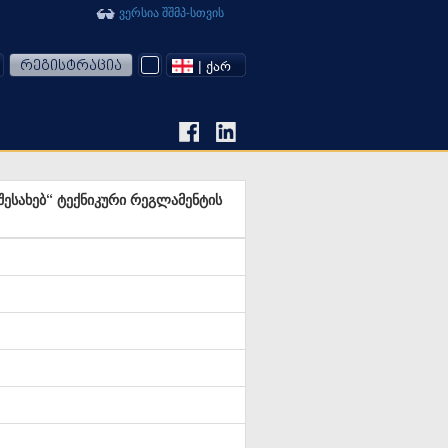
ვერსია შშმპ-სთვის
რეგისტრაცია
| ᲥᲐᲠ
შესახებ“ ტექნიკური რეგლამენტის