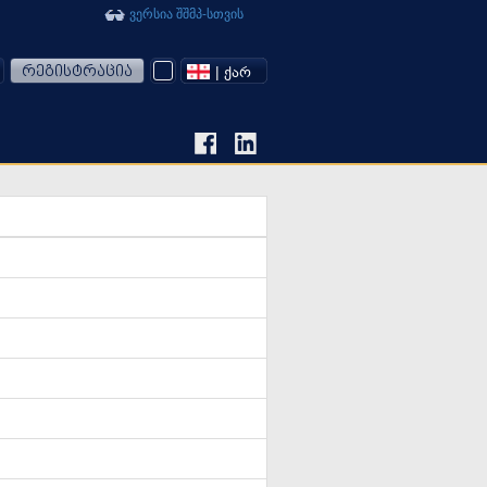
ვერსია შშმპ-სთვის
რეგისტრაცია
| ᲥᲐᲠ