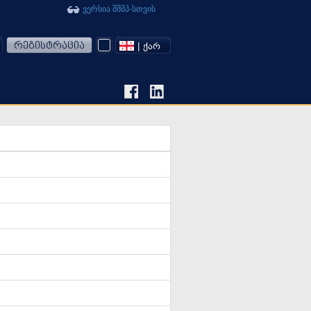
ვერსია შშმპ-სთვის
რეგისტრაცია
| ᲥᲐᲠ