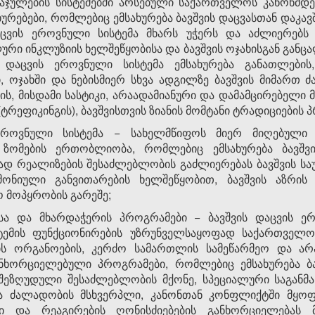
ჯულების სისტემებში არსებული საქართველოს კანონმდ
ურებები, რომლებიც ემსახურება ბავშვის დაცვასთან დაკავ
აცვის ეროვნული სისტემა მხარს უჭერს და აძლიერებს 
ური ინკლუზიის ხელშეწყობისა და ბავშვის ოჯახისგან განც
ის დაცვის ეროვნული სისტემა ემსახურება განათლები
, ოჯახში და ნებისმიერ სხვა ადგილზე ბავშვის მიმართ
ჯის, მისდამი სასტიკი, არაადამიანური და დამამცირებელი 
ეფიკინგის), ბავშვისთვის ზიანის მომტანი ტრადიციების პ
 ეროვნული სისტემა − სახელმწიფოს მიერ მიღებული
 ზომების ერთობლიობა, რომლებიც ემსახურება ბავშვ
 რეალიზების შესაძლებლობის გაძლიერებას ბავშვის საუ
რმონიული განვითარების ხელშეწყობით, ბავშვის აზრის
 მოპყრობის გარეშე;
ისა და მხარდაჭერის პროგრამები − ბავშვის დაცვის ერ
ტემის ფუნქციონირების უზრუნველსაყოფად საქართველ
ის ორგანოების, კერძო სამართლის სამეწარმეო და არ
ნხორციელებული პროგრამები, რომლებიც ემსახურება ბ
 შეზღუდული შესაძლებლობის მქონე, სპეციალური საგანმ
ა ძალადობის მსხვერპლი, კანონთან კონფლიქტში მყოფი
ი და რეაგირების ღონისძიებების განხორციელებას მ