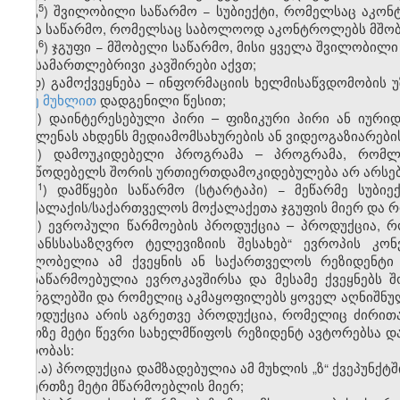
5
გ
) შვილობილი საწარმო − სუბიექტი, რომელსაც აკონ
სხვა საწარმო, რომელსაც საბოლოოდ აკონტროლებს მშობ
6
გ
) ჯგუფი − მშობელი საწარმო, მისი ყველა შვილობილ
და სამართლებრივი კავშირები აქვთ;
დ) გამოქვეყნება – ინფორმაციის ხელმისაწვდომობის
56-ე მუხლით
დადგენილი წესით;
ე) დაინტერესებული პირი – ფიზიკური პირი ან იურ
გავლენას ახდენს მედიამომსახურების ან ვიდეოგაზიარებ
ვ) დამოუკიდებელი პროგრამა – პროგრამა, რომლ
მიმწოდებელს შორის ურთიერთდამოკიდებულება არ არსებ
1
ვ
) დამწყები საწარმო (სტარტაპი) − მეწარმე სუბ
მოქალაქის/საქართველოს მოქალაქეთა ჯგუფის მიერ და რო
ზ) ევროპული წარმოების პროდუქცია – პროდუქცია, რ
„ტრანსსასაზღვრო ტელევიზიის შესახებ“ ევროპის კო
მფლობელია ამ ქვეყნის ან საქართველოს რეზიდენტი 
თანაწარმოებულია ევროკავშირსა და მესამე ქვეყნებს 
ფარგლებში და რომელიც აკმაყოფილებს ყოველ აღნიშნულ
პროდუქცია არის აგრეთვე პროდუქცია, რომელიც ძირით
ერთზე მეტი წევრი სახელმწიფოს რეზიდენტ ავტორებსა და
პირობას:
ზ.ა) პროდუქცია დამზადებულია ამ მუხლის „ზ“ ქვეპუნქ
ან ერთზე მეტი მწარმოებლის მიერ;