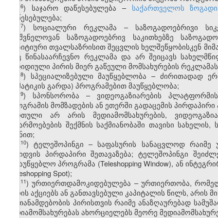
6
ჰ
) საჯარო დაწესებულება –
საქართველოს ზოგადი
დაწესებულება;
7
ჰ
) სოციალური რეკლამა – საზოგადოებრივი სიკეთ
მნიშვნელოვან საზოგადოებრივ საკითხებზე საზოგადო
პოზიტიური თვალსაზრისით შეცვლის ხელშეწყობისკენ მი
არც წინასაარჩევნო რეკლამა და არ შეიცავს სახელმწ
იურიდიული პირის მიერ გაწეული მომსახურების რეკლამას
8
ჰ
) სპეციალიზებული მაუწყებლობა – ძირითადად ერ
თემატიკის გარდა) პროგრამებით მაუწყებლობა;
9
ჰ
) სპონსორობა – ვიდეოგაზიარების პლატფორმის
პროგრამის მომზადების ან ეთერში გადაცემის პირდაპირი ა
ჩართული არ არის მედიამომსახურების, ვიდეოგაზია
ნაწარმოებების შექმნის საქმიანობაში თავისი სახელის, 
მიზნით;
10
ჰ
) ტელეშოპინგი – საფასურის სანაცვლოდ რაიმე უ
მიყიდვის პირდაპირი შეთავაზება; ტელეშოპინგი შეიძ
სამაუწყებლო პროგრამა (Teleshopping Window), ან ინტე
(Teleshopping Spot);
11
ჰ
) ურთიერთდამოკიდებულება – ურთიერთობა, რომელ
პირის აქციებს ან განთავსებული კაპიტალის წილს, არის მი
ან თანამდებობის პირისთვის რაიმე ანაზღაურებად სამუშ
მედიამომსახურებას ახორციელებს მეორე მედიამომსახურე