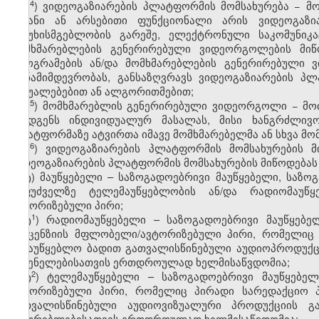
4
ს
) ვიდეოგაზიარების პლატფორმის მომსახურება − მ
მიზანი ან არსებითი ფუნქციონალი არის ვიდეოგაზი
პასუხისმგებლობის გარეშე, ელექტრონული საკომუნიკ
მომხმარებლების გენერირებული ვიდეორგოლების მიწო
პროგრამების ან/და მომხმარებლების გენერირებული ვ
თანამიმდევრობას, განსაზღვრავს ვიდეოგაზიარების პ
საშუალებებით ან ალგორითმებით;
5
ს
) მომხმარებლის გენერირებული ვიდეორგოლი − მოძ
შეადგენს ინდივიდუალურ მასალას, მისი ხანგრძლივო
პლატფორმაზე ატვირთა იმავე მომხმარებელმა ან სხვა მო
6
ს
) ვიდეოგაზიარების პლატფორმის მომსახურების 
ვიდეოგაზიარების პლატფორმის მომსახურების მიწოდებას
ტ) მაუწყებელი – საზოგადოებრივი მაუწყებელი, საზო
საფუძველზე ტელემაუწყებლობის ან/და რადიომაუწ
ავტორიზებული პირი;
1
ტ
) რადიომაუწყებელი – საზოგადოებრივი მაუწყებე
ლიცენზიის მფლობელი/ავტორიზებული პირი, რომელიც 
სამაუწყებლო ბადით გათვალისწინებული აუდიოპროდუქც
მსმენელებისათვის ერთდროულად ხელმისაწვდომია;
2
ტ
) ტელემაუწყებელი – საზოგადოებრივი მაუწყებელ
ავტორიზებული პირი, რომელიც პირადი სარედაქციო პ
გათვალისწინებული აუდიოვიზუალური პროდუქციის გ
მაყურებლებისათვის ერთდროულად ხელმისაწვდომია;