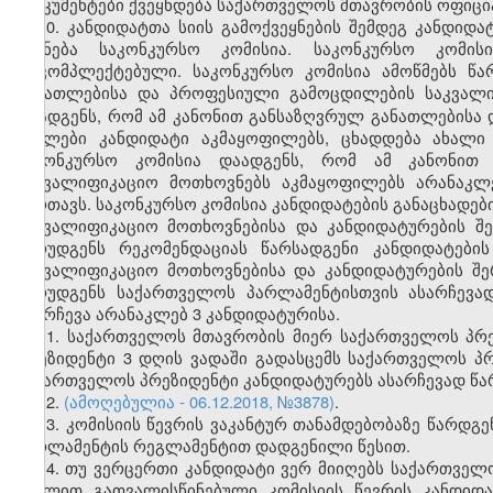
დოკუმენტები ქვეყნდება საქართველოს მთავრობის ოფიცი
10. კანდიდატთა სიის გამოქვეყნების შემდეგ კანდიდ
იქმნება საკონკურსო კომისია. საკონკურსო კომი
დაკომპლექტებული. საკონკურსო კომისია ამოწმებს წა
განათლებისა და პროფესიული გამოცდილების საკვალი
დაადგენს, რომ ამ კანონით განსაზღვრულ განათლებისა
ნაკლები კანდიდატი აკმაყოფილებს, ცხადდება ახალი
საკონკურსო კომისია დაადგენს, რომ ამ კანონით
საკვალიფიკაციო მოთხოვნებს აკმაყოფილებს არანაკლ
მართავს. საკონკურსო კომისია კანდიდატების განაცხადები
საკვალიფიკაციო მოთხოვნებისა და კანდიდატურების შ
წარუდგენს რეკომენდაციას წარსადგენი კანდიდატები
საკვალიფიკაციო მოთხოვნებისა და კანდიდატურების შე
წარუდგენს საქართველოს პარლამენტისთვის ასარჩევად
შეირჩევა არანაკლებ 3 კანდიდატურისა.
11. საქართველოს მთავრობის მიერ საქართველოს პრ
პრეზიდენტი 3 დღის ვადაში გადასცემს საქართველოს პ
საქართველოს პრეზიდენტი კანდიდატურებს ასარჩევად წ
12.
(ამოღებულია - 06.12.2018, №3878)
.
13. კომისიის წევრის ვაკანტურ თანამდებობაზე წარ
პარლამენტის რეგლამენტით დადგენილი წესით.
14. თუ ვერცერთი კანდიდატი ვერ მიიღებს საქართველო
მუხლით გათვალისწინებული კომისიის წევრის კანდიდ