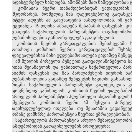
დამადასტურებელ საბუთებს, ამოწმებს მათ ნამდვილობას და
4. კომისიის წევრი თანამდებობიდან გადადგომის
თავმჯდომარეს, რომელიც მას დაუყოვნებლივ გადასცე
კომიტეტი ადგენს ამ განცხადების ნამდვილობას, იმ გ
არაუგვიანეს 15 დღისა ამზადებს შესაბამის დასკვნას. კ
განცხადება საქართველოს პარლამენტის თავმჯდომარ
უფლებამოსილების განხორციელება გააგრძელოს.
5. კომისიის წევრის გარდაცვალების შემთხვევაში
გამოითხოვს კომისიის წევრის გარდაცვალების შესახე
გარდაცვალებისას მისი უფლებამოსილება ვადამდე შეწყდ
6. ამ მუხლის პირველი პუნქტით გათვალისწინებული ს
საკითხს შეისწავლის და განიხილავს საქართველოს პა
შესაბამის დასკვნას და მას პარლამენტის ბიუროს წ
უფლებამოსილების ვადამდე შეწყვეტის საკითხი განსახ
წესრიგში. საქართველოს პარლამენტი ვალდებულია კო
დაუყოვნებლივ განიხილოს. კომისიის წევრის უფლებამოს
საქართველოს პარლამენტის პლენარული სხდომის დღის წე
დაუშვებელია. კომისიის წევრი ამ მუხლის პირვე
გათავისუფლებულად ითვლება, თუ შესაბამის გადაწყვ
სხდომაზე დამსწრე პარლამენტის წევრთა უმრავლესობამ.
7. საქართველოს პარლამენტის სრული შემადგენლობის 
თანამდებობიდან გათავისუფლების პროცედურა:
ა) კომისიის წევრის მიერ ინტერესთა კონფლიქტის ამ კ