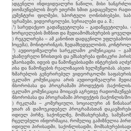
შემადგენელი ინდივიდუალური ნაწილი, მისი ხანგრძლი
რადიომაუწყებლის მიერ ეთერში ხმით გადაცემული რადიო
დოკუმენტური ფილმები, სპორტული ღონისძიებები, საბ
პროგრამები, ვიდეორგოლები, სერიალები და ა. შ.;
1
ც
) სარედაქციო გადაწყვეტილება − გადაწყვეტილება
განხორციელების მიზნით და მედიამომსახურების ყოველდღ
ძ) რეგულირება – ამ კანონით დადგენილი უფლებამოსი
(გამოცემა), მონიტორინგის, ზედამხედველობის, კონტრო
1
ძ
) აუდიოვიზუალური სარეკლამო კომუნიკაცია – გამ
განუსაზღვრელი წრისთვის და ემსახურება ფიზიკური პირის
სამუშაოსადმი, იდეის და წამოწყებისადმი ინტერესის აღძვ
იდეისა და წამოწყების რეალიზაციის ხელშეწყობას. ასეთ
მომხმარებლის გენერირებულ ვიდეორგოლში საფასურის
სარეკლამო კომუნიკაცია არის აუდიოვიზუალური მედი
სპონსორობასა და პროგრამაში პროდუქტის (საქონლის/მო
სარეკლამო კომუნიკაცია მოიცავს აგრეთვე რადიომაუწყე
სპონსორობასა და პროგრამაში პროდუქტის (საქონლის/მომსახ
წ) რეკლამა – კომერციული, სოციალური ან წინასაა
საკუთარ ან დამოუკიდებელ პროგრამასთან დაკავშირებ
იურიდიულ პირზე, საქონელზე, მომსახურებაზე, სამუშაო
გავრცელებული ინფორმაცია, რომელიც გამიზნულია პირთა
იურიდიული პირისადმი, საქონლისადმი, მომსახურებისადმ