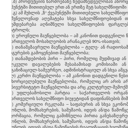
ზ.ბ) პროდუქციის წარმოებაზე ზედამხედველობას ახორ
ქვეპუნქტში მითითებულ ერთ ან ერთზე მეტ სახელმწიფოში
ზ.გ) ამ მუხლის „ზ“ ქვეპუნქტში მითითებული სახელმწი
მნიშვნელოვნად აღემატება სხვა სახელმწიფოებიდან 
ექვემდებარება აღნიშნული სახელმწიფოების ფარგლ
კონტროლს;
თ) ეროვნული მაუწყებლობა – ამ კანონით დადგენილი
საქართველოს მოსახლეობის არანაკლებ 90%-ისათვის;
ი) თანამგზავრული მაუწყებლობა – ტელე- ან რადიოსა
სადგურების გამოყენებით მაუწყებლობა;
კ) თანამდებობის პირი – პირი, რომელიც მუდმივად ა
ცალკეული დავალებების შესაბამისად კომისიაში ან
ორგანიზაციულ-სამეურნეო, ადმინისტრაციულ ან სხვა ამგვ
ლ) კერძო მაუწყებლობა – ამ კანონით დადგენილი წეს
განხორციელებული მაუწყებლობა, რომელიც არ არის არ
საუნივერსიტეტო მაუწყებლობა და არც კულტურულ-შემოქ
მ) უფლებამოსილი პარტია – საქართველოს ორგანუ
საქართველოს სახელმწიფო ბიუჯეტიდან დაფინანსების მი
ნ) კომერციული რეკლამა – საფასურის ან სხვა ეკონო
საქონლის, მომსახურების, სამუშაოს, იდეის ან/და წამო
ინფორმაცია, რომელიც გამიზნულია პირთა განუსაზღვრე
საქონლის, მომსახურების, სამუშაოს, იდეის ან/და წამო
საქონლის, იდეის ან/და წამოწყების რეალიზაციის ხელშეწყ