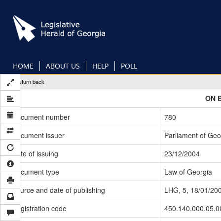
Skip
to
main
content
HOME
ABOUT US
HELP
POLL
Return back
ON 
Document number
780
Document issuer
Parliament of Geo
Date of issuing
23/12/2004
Document type
Law of Georgia
Source and date of publishing
LHG, 5, 18/01/20
Registration code
450.140.000.05.0