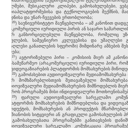
ფილმები, მუსიკალური კლიპები, გამოსახულებები, ვე
მედიაპლატფორმებისა და ტექნოლოგიების შექმნის, მათ
ცოდნისა და უნარ-ჩვევების ერთობლიობა;
20
ჰ
) საუნივერსიტეტო მაუწყებლობა – ამ კანონით დად
არაკომერციული იურიდიული პირის ან საჯარო სამართლი
მიერ განხორციელებული მაუწყებლობა, რომელიც უზრ
სწავლების, სამეცნიერო კვლევებისა და უმაღლესი გ
(უმაღლესი განათლების სფეროში) მიმდინარე ამბების შე
მიღება;
21
ჰ
) ავტორიზებული პირი − კომისიის მიერ ამ კანონ
არასამეწარმეო (არაკომერციული) იურიდიული პირი, რო
და ვიდეოგაზიარების პლატფორმის მომსახურების მიწოდე
22
ჰ
) გამოძახებით აუდიოვიზუალური მედიამომსახურება
მიერ მომხმარებლისთვის შეთავაზებული მომსახურებ
აუდიოვიზუალური მედიამომსახურების მიმწოდებლის მიე
უყუროს პროგრამებს მისი ინდივიდუალური მოთხოვნისამებ
23
ჰ
) ფარული აუდიოვიზუალური სარეკლამო კომუნიკ
პლატფორმის მომსახურების მიმწოდებლისა და ვიდეოგა
პროდუქტის, მომსახურების ან პროდუქტის მწარმოებლი
საქმიანობის სიტყვიერი ან გრაფიკული გამოსახულების პ
ამ გამოსახულებათა პროგრამებში განთავსების დანი
აუდიოვიზუალური სარეკლამო კომუნიკაცია პროგრამებ