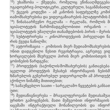
12
ჰ
) უხამსობა – ქმედება, რომელიც ეწინააღმდეგე
საზოგადოებრივ-პოლიტიკური, კულტურული, საგანმანათლ
13
ჰ
) ქცევის კოდექსი − ამ კანონის საფუძველზე კომ
მედიამომსახურებისა და ვიდეოგაზიარების პლატფორმის მო
14
ჰ
) წინასაარჩევნო რეკლამა – რეკლამა, რომლის მ
მუნიციპალიტეტის წარმომადგენლობითი ორგანოს – 
მუნიციპალიტეტის უმაღლესი თანამდებობის პირის – მერის
15
ჰ
) სუბტიტრირება – კინოპროდუქციის პირველადი წა
კადრის ქვედა ნაწილში;
16
ჰ
) ავტორიზაცია − კომისიის მიერ მედიამომსახურებ
კანონით დადგენილი წესით რეგისტრაცია, აგრეთვე ვი
განხორციელების მსურველი პირის მიერ კომისიისთვის
შეტყობინების წარდგენა;
17
ჰ
) პროდუქტის (საქონლის/მომსახურების) განთავსება 
სანაცვლოდ პროდუქტის შესახებ ინფორმაციის ნების
მომხმარებლის გენერირებულ ვიდეორგოლში ამ პროდუქტი
სასაქონლო ნიშანზე მითითებით;
18
ჰ
) სამაუწყებლო საათი – სარეკლამო წყვეტების განს
60 წუთი;
19
ჰ
) მედიაწიგნიერება – მრავალფეროვანი მედიასაშუა
უსაფრთხო გამოყენების, მათი მეშვეობით ინფორმაციის შ
გადაცემაში ინტერაქტიული მონაწილეობის და ინფორმ
მედიაპროდუქციის (აუდიოვიზუალური ტელერადიოპროდუქ