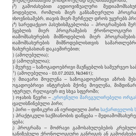
3
ტ
) გამოძახებით აუდიოვიზუალური მედიამომსახ
მიმწოდებელი, რომლის მიერ განსაზღვრული პროგრა
მოთხოვნისამებრ, თავის მიერ შერჩეულ დროს უყურებს პრ
4
ტ
) სარედაქციო პასუხისმგებლობა − პროგრამების შ
მაუწყებლის მიერ პროგრამების ქრონოლოგიური 
მედიამომსახურების მიმწოდებლის მიერ პროგრამებ
მედიამომსახურების მიმწოდებლისთვის სამართლებ
მომსახურებასთან დაკავშირებით;
უ) (ამოღებულია);
ფ) (ამოღებულია);
ქ) მეურვე – საზოგადოებრივი მაუწყებლის სამეურვეო სა
1
ქ
) (ამოღებულია - 03.07.2023, №3461);
ღ) მთავარი მოვლენა – საზოგადოებრივი აზრის შე
საზოგადოებრივი ინტერესის მქონე მოვლენა, მიმდინ
კულტურულ, რელიგიურ თუ სხვა სფეროში;
ყ) ოჯახის წევრი –
„ეროვნული მარეგულირებელი ორგანოე
გათვალისწინებული პირი;
შ) პირი – ფიზიკური ან იურიდიული პირი
საქართველოს 
ჩ) პრაქტიკული საქმიანობის დაწყება – მედიამომსახურ
დაწყება;
ც) პროგრამა – მოძრავი გამოსახულებების კრებულ
ორგანიზებული ქრონოლოგიური განრიგის ან გამოძახებ