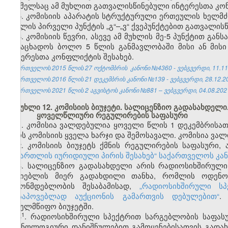
რომელსაც ამ მუხლით გათვალისწინებული ინტერესთა კონ
5. კომისიის აპარატის სტრუქტურული ერთეულის ხელმძღ
მუხლის პირველი პუნქტის „გ“–„ვ“ ქვეპუნქტებით გათვალი
6. კომისიის წევრი, ასევე ამ მუხლის მე-5 პუნქტით 
განაცხადოს ბოლო 5 წლის განმავლობაში მისი ან მისი
ინტერესთა კონფლიქტის შესახებ.
საქართველოს 2015 წლის 27 ოქტომბრის კანონი №4360 - ვებგვერდი, 11.11
საქართველოს 2016 წლის 21 დეკემბრის კანონი №139 - ვებგვერდი, 28.12.2
საქართველოს 2021 წლის 2 აგვისტოს კანონი №881 – ვებგვერდი, 04.08.202
მუხლი 12. კომისიის ბიუჯეტი. სალიცენზიო გადასახდე
ყოველწლიური რეგულირების საფასური
1. კომისია ვალდებულია ყოველი წლის 1 დეკემბრისათ
იყოს კომისიის ყველა ხარჯი და შემოსავალი. კომისია ვალ
2. კომისიის ბიუჯეტს ქმნის რეგულირების საფასური,
სამართლის იურიდიული პირის შესახებ“ საქართველოს კა
3. სალიცენზიო გადასახდელი არის რადიოსიხშირული
მაძიებლის მიერ გადახდილი თანხა, რომლის ოდენობ
კანონმდებლობის შესაბამისად,
„
რადიოსიხშირული სპ
მოსაპოვებლად აუქციონის გამართვის დებულებით
“
.
სახელმწიფო ბიუჯეტში.
1
3
. რადიოსიხშირული სპექტრით სარგებლობის საფასუ
ტექნოლოგიური დანიშნულებით გამოყენებისათვის გადახ