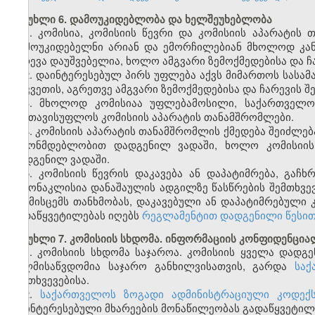
მუხლი 6. დამოუკიდებლობა და ხელშეუხებლობა
1. კომისია, კომისიის წევრი და კომისიის აპარატი
დამოუკიდებელნი არიან და ემორჩილებიან მხოლოდ კანონ
ჩარევა დაუშვებელია, ხოლო ამგვარი ზემოქმედებისა და 
2. დაინტერესებულ პირს უფლება აქვს მიმართოს სასამ
აღკვეთის, აგრეთვე ამგვარი ზემოქმედებისა და ჩარევის
3. მხოლოდ კომისიაა უფლებამოსილი, საქართველო
გაათავისუფლოს კომისიის აპარატის თანამშრომლები.
4. კომისიის აპარატის თანამშრომლის ქმედება შეიძლებ
კანონმდებლობით დადგენილ ვადაში, ხოლო კომისიი
დადგენილ ვადაში.
5. კომისიის წევრის დაკავება ან დაპატიმრება, გა
გამონაკლისია დანაშაულის ადგილზე წასწრების შემთხვე
არ მისცემს თანხმობას, დაკავებული ან დაპატიმრებული
გადაწყვეტილებას იღებს
რეგლამენტით დადგენილი წესი
მუხლი 7. კომისიის სხდომა. ინფორმაციის კონფიდენცი
1. კომისიის სხდომა საჯაროა. კომისიის ყველა დადგე
ხელმისაწვდომია საჯარო განხილვისათვის, გარდა
საქ
შემთხვევებისა.
2.
საქართველოს ზოგადი ადმინისტრაციული კოდექს
დაინტერესებული მხარეების მონაწილეობას გადაწყვეტილე