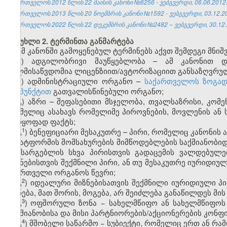
საქართველოს 2012 წლის 22 მაისის კანონი №6256 - ვებგვერდი, 06.06.2012
საქართველოს 2013 წლის 20 ნოემბრის კანონი №1592 - ვებგვერდი, 03.12.2
საქართველოს 2022 წლის 22 დეკემბრის კანონი №2482 – ვებგვერდი, 30.12.
მუხლი 2. ტერმინთა განმარტება
ამ კანონში გამოყენებულ ტერმინებს აქვთ შემდეგი მნიშ
ა) ადგილობრივი მაუწყებლობა – ამ კანონით დ
ხელმისაწვდომია ლიცენზიით/ავტორიზაციით განსაზღვრულ
ბ) ადმინისტრაციული ორგანო –
საქართველოს ზოგადი
ქვეპუნქტით
გათვალისწინებული ორგანო;
გ) აზრი – შეფასებითი მსჯელობა, თვალსაზრისი, კომე
რომელიც ასახავს რომელიმე პიროვნების, მოვლენის ან 
უარყოფად ფაქტს;
1
გ
) ბენეფიციარი მესაკუთრე – პირი, რომელიც კანონის 
პლატფორმის მომსახურების მიმწოდებლების საქმიანობიდა
ამ სარგებლის სხვა პირისთვის გადაცემის ვალდებულ
მიზნებისთვის შექმნილი პირი, ან თუ მესაკუთრე იურიდიულ
მმართველი ორგანოს წევრი;
2
გ
)
იდეალური მიზნებისათვის შექმნილი იურიდიული პ
ქონება, მათ შორის, მოგება, არ შეიძლება განაწილდეს მის
3
გ
)
ოფშორული ზონა − სახელმწიფო ან სახელმწიფოს 
საქმიანობისა და მისი პარტნიორების/აქციონერების კონ
4
გ
) მშობელი საწარმო − სუბიექტი, რომელიც ერთ ან რ