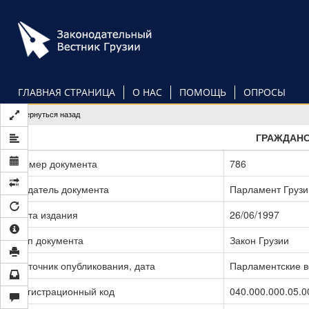
Перейти
к
основному
содержанию
ГЛАВНАЯ СТРАНИЦА
О НАС
ПОМОЩЬ
ОПРОСЫ
Вернуться назад
ГРАЖДАНС
Номер документа
786
Издатель документа
Парламент Грузи
Дата издания
26/06/1997
Тип документа
Закон Грузии
Источник опубликования, дата
Парламентские в
Регистрационный код
040.000.000.05.0