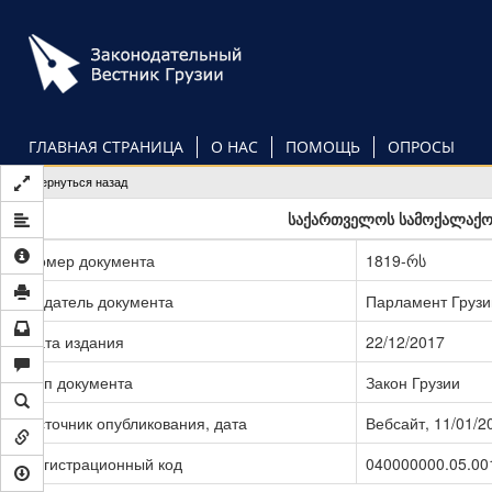
Перейти
к
основному
содержанию
ГЛАВНАЯ СТРАНИЦА
О НАС
ПОМОЩЬ
ОПРОСЫ
Вернуться назад
საქართველოს სამოქალაქო 
Номер документа
1819-რს
Издатель документа
Парламент Грузи
Дата издания
22/12/2017
Тип документа
Закон Грузии
Источник опубликования, дата
Вебсайт, 11/01/2
Регистрационный код
040000000.05.00