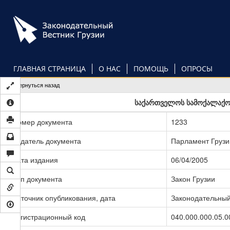
Перейти
к
основному
содержанию
ГЛАВНАЯ СТРАНИЦА
О НАС
ПОМОЩЬ
ОПРОСЫ
Вернуться назад
საქართველოს სამოქალაქო 
Номер документа
1233
Издатель документа
Парламент Грузи
Дата издания
06/04/2005
Тип документа
Закон Грузии
Источник опубликования, дата
Законодательный 
Регистрационный код
040.000.000.05.0