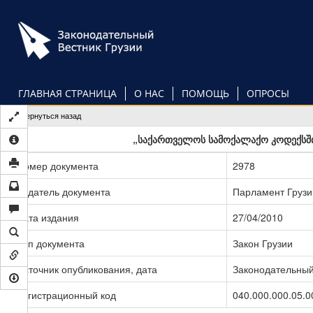
Перейти
к
основному
содержанию
ГЛАВНАЯ СТРАНИЦА
О НАС
ПОМОЩЬ
ОПРОСЫ
Вернуться назад
„საქართველოს სამოქალაქო კოდექსში 
Номер документа
2978
Издатель документа
Парламент Грузи
Дата издания
27/04/2010
Тип документа
Закон Грузии
Источник опубликования, дата
Законодательный 
Регистрационный код
040.000.000.05.0