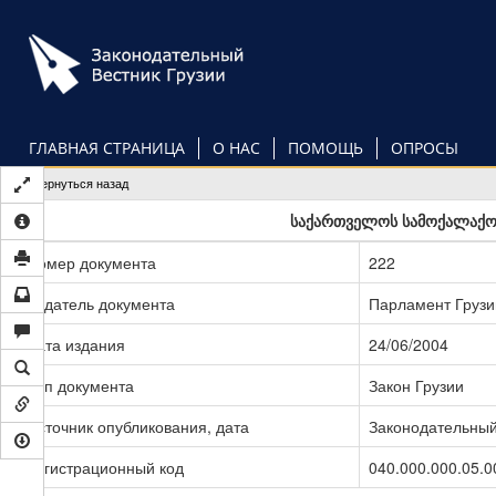
Перейти
к
основному
содержанию
ГЛАВНАЯ СТРАНИЦА
О НАС
ПОМОЩЬ
ОПРОСЫ
Вернуться назад
საქართველოს სამოქალაქო 
Номер документа
222
Издатель документа
Парламент Грузи
Дата издания
24/06/2004
Тип документа
Закон Грузии
Источник опубликования, дата
Законодательный 
Регистрационный код
040.000.000.05.0