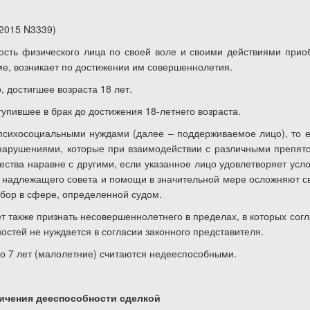
.2015
N
3339)
ность физического лица по своей воле и своими действиями прио
ме, возникает по достижении им совершеннолетия.
 достигшее возраста 18 лет.
тупившее в брак до достижения 18-летнего возраста.
психосоциальными нуждами (далее – поддерживаемое лицо), то е
нарушениями, которые при взаимодействии с различными препятс
тва наравне с другими, если указанное лицо удовлетворяет усло
з надлежащего совета и помощи в значительной мере осложняют с
ор в сфере, определенной судом.
также признать несовершеннолетнего в пределах, в которых согл
остей не нуждается в согласии законного представителя.
до 7 лет (малолетние) считаются недееспособными.
ничения дееспособности сделкой