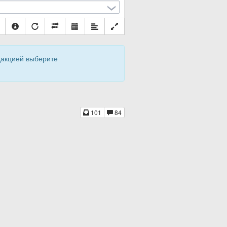
дакцией выберите
101
84