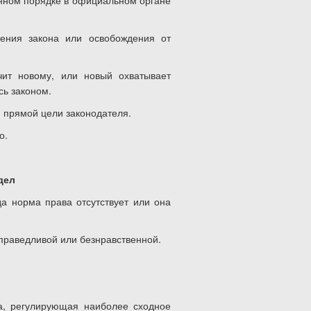
ленном порядке в официальном органе
ения закона или освобождения от
чит новому, или новый охватывает
сь законом.
й прямой цели законодателя.
о.
дел
да норма права отсутствует или она
есправедливой или безнравственной.
а, регулирующая наиболее сходное