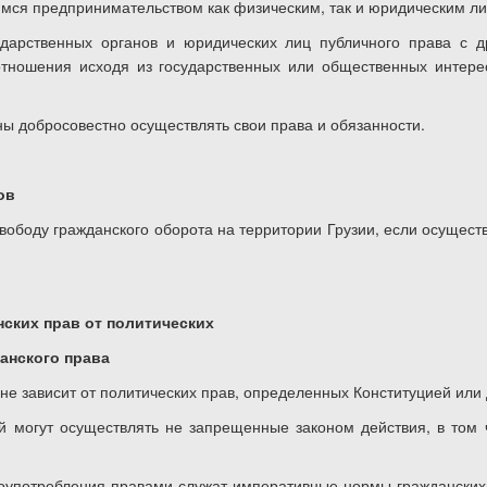
ся предпринимательством как физическим, так и юридическим лиц
ударственных органов и юридических лиц публичного права с д
отношения исходя из государственных или общественных интер
ны добросовестно осуществлять свои права и обязанности.
ов
ободу гражданского оборота на территории Грузии, если осущест
нских прав от политических
анского права
не зависит от политических прав, определенных Конституцией или
ий могут осуществлять не запрещенные законом действия, в том
лоупотребления правами служат императивные нормы гражданских