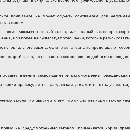
 акты вступают в силу только после их опубликования в установ
ерное понимание не может служить основанием для непримен
тим законом.
то прямо указывает новый закон, или старый закон противоре
ения, или более не существует отношений, которые регулировали
яет специального закона, если такая отмена не представляет собо
нен старый закон, не означает восстановления действия последнег
 в осуществлении правосудия при рассмотрении гражданских 
ствлении правосудия по гражданским делам и в тех случаях, ког
енения закона, мотивируя это тем, что он считает норму закона н
, прямо не предусмотренных законом, применяется норма прав