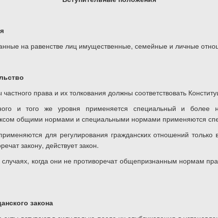
ия
анные на равенстве лиц имущественные, семейные и личные отнош
ельство
ы частного права и их толкования должны соответствовать Конститу
ного и того же уровня применяется специальный и более н
ксом общими нормами и специальными нормами применяются сп
применяются для регулирования гражданских отношений только в 
речат закону, действует закон.
х случаях, когда они не противоречат общепризнанным нормам пра
данского закона