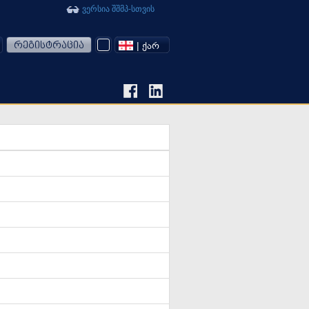
ვერსია შშმპ-სთვის
რეგისტრაცია
| ᲥᲐᲠ