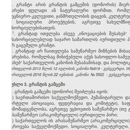
1. გრანტი არის გრანტის გამცემის (დონორის) მიე
სახსრები ფულადი ან ნატურალური ფორმით, რომლებ
სამეცნიერო-კვლევითი, ჯანმრთელობის დაცვის, კულტურ
და სოციალური პროექტების, აგრეთვე სახელმწიფ
განხორციელებისათვის.
​1
1
. გრანტად ითვლება ასევე „ინოვაციების შესახებ
განსახორციელებლად საჯარო სამართლის იურიდიული პი
მიერ გაცემული გრანტი.
2. გრანტად არ ჩაითვლება სამეწარმეო მიზნების მის
სახსრებისა, რომელსაც მინიჭებული აქვს სასოფლო-სამე
შესახებ“ საქართველოს კანონის შესაბამისად, და პოლიტიკ
საქართველოს 2013 წლის 12 ივლისის კანონი №819 - ვებგვერდი, 05.
საქართველოს 2016 წლის 22 ივნისის
კანონი
№
5502
- ვებგვერდი,
მუხლი 3. გრანტის გამცემი
1. გრანტის გამცემი (დონორი) შეიძლება იყოს:
ა) საერთაშორისო საქველმოქმედო, ჰუმანიტარული და
სპორტული ასოციაცია, ფედერაცია და კომიტეტი), საფ
წარმომადგენლობა, აგრეთვე უცხოეთის სამეწარმეო (თუ 
არასამეწარმეო (არაკომერციული) იურიდიული პირი;
ბ) საქართველოს ის არასამეწარმეო (არაკომერციული)
დაგროვება საქველმოქმედო, სოციალური, კულტურული,