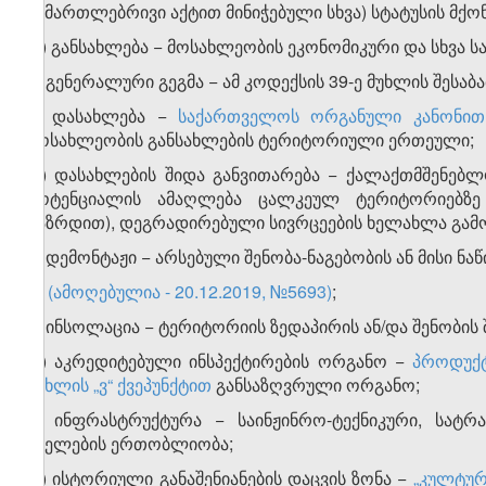
სამართლებრივი აქტით მინიჭებული სხვა) სტატუსის მქო
ო) განსახლება − მოსახლეობის ეკონომიკური და სხვა 
პ) გენერალური გეგმა − ამ კოდექსის 39-ე მუხლის შესაბ
ჟ) დასახლება −
საქართველოს ორგანული კანონით
მოსახლეობის განსახლების ტერიტორიული ერთეული;
რ) დასახლების შიდა განვითარება − ქალაქთმშენებ
პოტენციალის ამაღლება ცალკეულ ტერიტორიებზე გა
გაზრდით), დეგრადირებული სივრცეების ხელახლა გამოყ
ს) დემონტაჟი − არსებული შენობა-ნაგებობის ან მისი 
ტ)
(ამოღებულია - 20.12.2019, №5693)
;
უ) ინსოლაცია − ტერიტორიის ზედაპირის ან/და შენობის შ
ფ) აკრედიტებული ინსპექტირების ორგანო −
პროდუქტ
მუხლის „ვ“ ქვეპუნქტით
განსაზღვრული ორგანო;
ქ) ინფრასტრუქტურა − საინჟინრო-ტექნიკური, სატრა
ქსელების ერთობლიობა;
ღ) ისტორიული განაშენიანების დაცვის ზონა −
„კულტურ