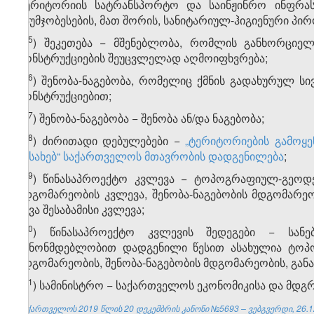
ტერიტორიის სატრანსპორტო და საინჟინრო ინფრასტრ
გაუმჯობესების, მათ შორის, სანიტარიულ-ჰიგიენური პირ
​25
ჰ
) შეკეთება − მშენებლობა, რომლის განხორციელ
კონსტრუქციების შეუცვლელად აღმოიფხვრება;
​26
ჰ
) შენობა-ნაგებობა, რომელიც ქმნის გადახურულ ს
კონსტრუქციებით;
​27
ჰ
) შენობა-ნაგებობა − შენობა ან/და ნაგებობა;
​28
ჰ
) ძირითადი დებულებები −
„ტერიტორიების გამოყე
შესახებ“ საქართველოს მთავრობის დადგენილება
;
​29
ჰ
) წინასაპროექტო კვლევა − ტოპოგრაფიულ-გეოდ
მდგომარეობის კვლევა, შენობა-ნაგებობის მდგომარეობ
სხვა შესაბამისი კვლევა;
​30
ჰ
) წინასაპროექტო კვლევის შედეგები − სან
კანონმდებლობით დადგენილი წესით ასახულია ტოპ
მდგომარეობის, შენობა-ნაგებობის მდგომარეობის, განაშე
​31
ჰ
) სამინისტრო − საქართველოს ეკონომიკისა და მდგ
საქართველოს 2019 წლის 20 დეკემბრის კანონი №5693 – ვებგვერდი, 26.1