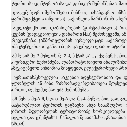
ბ) ტვირთის იდენტურობისა და ფიზიკურ შემოწმებას, მა
3. დოკუმენტური შემოწმების მიზნით, სა­სა­ზღვრო ინ
ანგარიშფაქტურა (ინვოისი), საქონლის წარმოშობის სერტ
4. აფლატოქსინით დაბინძურების (კონტამინაციის) რ
საკვების (დადგენილების დანართი №3) შემთხვევაში, ა
წარედგინება: ჯანმრთელობის სერტიფიკატი საქართვ
კომპეტენტური ორგანოს მიერ გაცემული ლაბორატორიუ
5. ამ წესის მე-2 მუხლის მე-2 პუნქტის „ა“-„გ“ ქვეპუნ
და ფიზიკური შემოწმება, ლაბორატორიული ანალიზისთვ
დამტკიცებული სიხშირის მიხედვით, ელექტრონული პრო
6. სურსათის/ცხოველის საკვების იდენტურობისა და
მფლობელის ან მისი წარმომადგენლისათვის შეუძლებ
ტვირთი დაექვემდებარება შემოწმებას.
7. ამ წესის მე-3 მუხლის მე-3 და მე-4 პუნქტებით გათ
ჩასატარებლად ტვირთის გაგზავნა სხვა სასაზღვრო 
ტვირთის მფლობელის ტერიტორიაზე ხორციელდება 
შესვლის დოკუმენტის“ II ნაწილის შესაბამისი გრაფების
ამასთან: