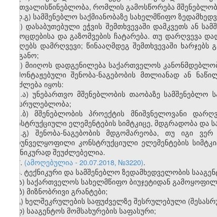
გაუთვალისწინებლობა, რომლის გამოსწორება მშენებლობი
დ.გ) სამშენებლო საქმიანობაზე სახელმწიფო ზედამხე
ე) დასაბუთებული ეჭვის შემთხვევაში დამკვეთს ან 
გამოცდებისა და გაზომვების ჩატარება. თუ დარღვევა 
გაიღებს დამრღვევი; წინააღმდეგ შემთხვევაში ხარჯებს
ორგანო;
ვ) მიიღოს დადგენილება საქართველოს კანონმდებლობ
დამონტაჟებული შენობა-ნაგებობის მთლიანად ან ნაწი
შეიძლება იყოს:
ვ.ა) უნებართვო მშენებლობის თაობაზე სამშენებლო 
შეუსრულებლობა;
ვ.ბ) მშენებლობის პროექტის მნიშვნელოვანი დარ
კონსტრუქციული ელემენტების სიმტკიცე, მდგრადობა და ს
ვ.გ) შენობა-ნაგებობის მდგომარეობა, თუ იგი ვე
უზრუნველყოფილი კონსტრუქციული ელემენტების სიმტკი
ტექნიკურად შეუძლებელია.
7.
(ამოღებულია - 20.07.2018, №3220)
.
8. ტექნიკური და სამშენებლო ზედამხედველობის სააგენ
ა) საქართველოს სახელმწიფო ბიუჯეტიდან გამოყოფილი
ბ) მიზნობრივი გრანტები;
გ) ხელშეკრულების საფუძველზე შესრულებული (შესასრ
დ) სააგენტოს მომსახურების საფასური;