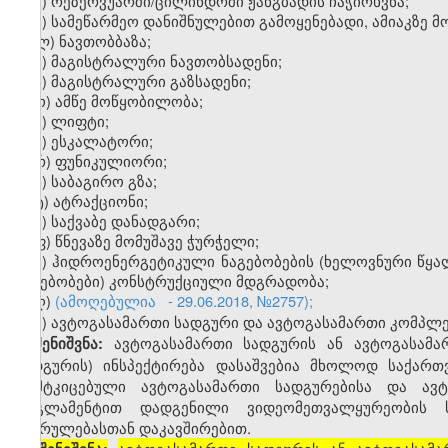
ი) რეზერვუარში/ცილინდრში ჟანგბადის ჩაჭირხვნა;
კ) სამეწარმეო დანიშნულებით გამოყენებადი, ამიაკზე მ
ლ) ნავთობბაზა;
მ) მაგისტრალური ნავთობსადენი;
ნ) მაგისტრალური გაზსადენი;
ო) ამწე მოწყობილობა;
პ) ლიფტი;
ჟ) ესკალატორი;
რ) ფუნიკულიორი;
ს) საბაგირო გზა;
ტ) ატრაქციონი;
უ) საქვაბე დანადგარი;
ფ) წნევაზე მომუშავე ჭურჭელი;
ქ) ჰიდროენერგეტიკული ნაგებობების (ხელოვნური წყალ
ნაგებობები) კონსტრუქციული მდგრადობა;
ღ)
(ამოღებულია - 29.06.2018, №2757);
ყ) ავტოგასამართი სადგური და ავტოგასამართი კომპლექ
ავტოგასამართი სადგურის ან ავტოგასამა
შენიშვნა
:
სადგურის) ინსპექტირება დასაშვებია მხოლოდ საქარ
დამტკიცებული ავტოგასამართი სადგურებისა და ავტ
რეგლამენტით დადგენილი ვიდეომეთვალყურეობის სი
შესრულებასთან დაკავშირებით.