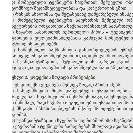
დ) მომეტებული ტექნიკური საფრთხის შემცველი ობი
სახელმწიფო ზედამხედველობისა და კონტროლის გზით;
ე) რისკის ანალიზსა და შეფასებაზე დამყარებული ინსპე
ვ) მომეტებული ტექნიკური საფრთხის შემცველი ობი
ინსპექტირების ორგანოების საქმიანობისათვის სამართლებ
ზ) საჯარო სამართლის იურიდიული პირის − ტექნიკურ
ორგანოების უფლებამოსილებათა გამიჯვნა მომეტებული
კონტროლის სფეროებში;
თ) სამშენებლო საქმიანობის განხორციელების უზრ
საქართველოს კანონმდებლობით დადგენილი მოთხოვნები
ი) სტანდარტიზაციის, მეტროლოგიის, აკრედიტაციის
დანერგვა და ევროკავშირის კანონმდებლობასთან დაახლ
მუხლი 2. კოდექსის ზოგადი პრინციპები
1. ეს კოდექსი ეფუძნება შემდეგ ზოგად პრინციპებს:
ა) სახელმწიფოს მიერ დაწესებული უსაფრთხოები
გავრცელებას. სხვა სფეროში მეწარმეს თავად აქვს უფლე
ბ) მინიმალურად საჭირო რეგულირებით უსაფრთხო პროდ
გ) მსგავსი მახასიათებლების მქონე პროდუქტებისათ
მიდგომას;
დ)
სტანდარტიზაციის სფეროში საერთაშორისო სტანდარ
ე)
ვაჭრობაში ტექნიკური ბარიერები
ს
მხოლოდ ადამიანის
ამ
ავე
კოდექსით განსაზღვრულ შემთხვევებში;