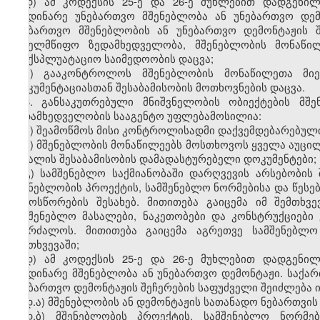
დ) ამ კოდექსის 25-ე და 26-ე მუხლებით დადგენი
მიმდინარე უნებართვო მშენებლობა ან უნებართვო დე
უნებართვო მშენებლობის ან უნებართვო დემონტაჟის შ
სახელმწიფო ზედამხედველობა, მშენებლობის მონაწილ
საექსპლუატაციო საიმედოობის დაცვა;
ე) გააკონტროლოს მშენებლობის მონაწილეთა მიე
დოკუმენტაციასთან შესაბამისობის მოთხოვნების დაცვა.
6. განსაკუთრებული მნიშვნელობის ობიექტების მშ
ზედამხედველობის სააგენტო უფლებამოსილია:
ა) შეამოწმოს მისი კონტროლისადმი დაქვემდებარებული
ბ) მშენებლობის მონაწილეებს მოსთხოვოს ყველა აუც
მასალის შესაბამისობის დამადასტურებელი დოკუმენტები;
გ) სამშენებლო საქმიანობაში დარღვევის არსებობის
მშენებლობის პროექტის, სამშენებლო ნორმებისა და წესე
გამოსწორების შესახებ. მითითება გაიცემა იმ შემთხვ
სამშენებლო მასალები, ნაკეთობები და კონსტრუქციები
აიკრძალოს. მითითება გაიცემა აგრეთვე სამშენებლო
შემთხვევაში;
დ) ამ კოდექსის 25-ე და 26-ე მუხლებით დადგენი
მიმდინარე მშენებლობა ან უნებართვო დემონტაჟი. საქ
უნებართვო დემონტაჟის შეჩერების საფუძველი შეიძლება ი
დ.ა) მშენებლობის ან დემონტაჟის სათანადო ნებართვის
დ.ბ) მშენებლობის პროექტის, სამშენებლო ნორმე