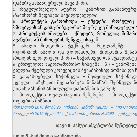
პირდაპირ განსაზღვრული სხვა პირი.
15.
რეგულირებული სფერო – კანონით განსაზღვრუ
შესაბამისობის შეფასება სავალდებულოა.
16.
პროდუქტის გამოთხოვა – ქმედება, რომელიც 
მწარმოებლის ან დისტრიბუტორის მიერ უკვე მიწოდებულია
17. პროდუქტის ამოღება – ქმედება, რომელიც მიმა
შეთავაზების ან მიწოდების შეწყვეტისაკენ.
18.
ახალი მიდგომის ტექნიკური რეგლამენტი – ტ
ევროკომისიის ახალი და გლობალური მიდგომის შესაბ
სამართლის იურიდიული პირი − საქართველოს სტანდარტე
19.
ერთეულთა საერთაშორისო სისტემა (
S
I) – გაზომვ
მიღებულია მეტრული კონვენციის შესაბამისად ზომისა და 
20.
დაფასოებული საქონელი – შეფუთული საქონელი
გარკვეული სიზუსტით შეესაბამება წინასწარ შერჩეულ
შეფუთვის გახსნის ან ხილული დაზიანების გარეშე.
21. პროდუქტის რეალიზაციის შეჩერება − პროდუქტ
აღმოფხვრის მიზნით.
საქართველოს 2018 წლის 29
ივნისის
კანონი №2757
–
ვებგვერდი,
საქართველოს 2018 წლის 31 ოქტომბრის კანონი №3690 – ვებგვერდი
თავი II. პასუხისმგებლობა წუნდებუ
მუხლი 5. ტერმინთა განმარტება