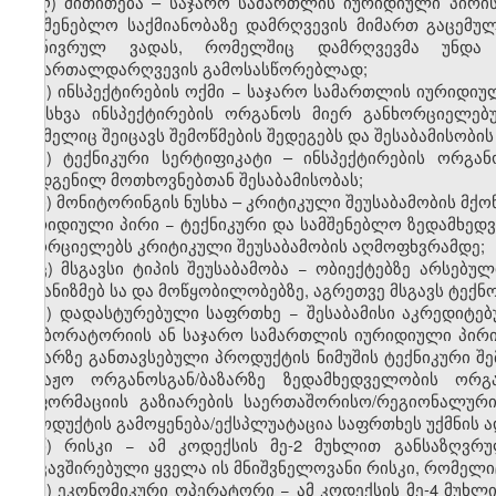
ღ) მითითება – საჯარო სამართლის იურიდიული პირის
სამშენებლო საქმიანობაზე დამრღვევის მიმართ გაცემულ
გონივრულ ვადას, რომელშიც დამრღვევმა უნდა 
სამართალდარღვევის გამოსასწორებლად;
ყ) ინსპექტირების ოქმი − საჯარო სამართლის იურიდიუ
ან სხვა ინსპექტირების ორგანოს მიერ განხორციელებუ
რომელიც შეიცავს შემოწმების შედეგებს და შესაბამისობის 
შ) ტექნიკური სერტიფიკატი – ინსპექტირების ორგა
დადგენილ მოთხოვნებთან შესაბამისობას;
ჩ) მონიტორინგის ნუსხა – კრიტიკული შეუსაბამობის მქ
იურიდიული პირი − ტექნიკური და სამშენებლო ზედამხედ
ახორციელებს კრიტიკული შეუსაბამობის აღმოფხვრამდე;
ც) მსგავსი ტიპის შეუსაბამობა − ობიექტებზე არსებუ
მექანიზმებ სა და მოწყობილობებზე, აგრეთვე მსგავს ტე
ძ) დადასტურებული საფრთხე − შესაბამისი აკრედიტე
ლაბორატორიის ან საჯარო სამართლის იურიდიული პირის
ბაზარზე განთავსებული პროდუქტის ნიმუშის ტექნიკური შე
საბაჟო ორგანოსგან/ბაზარზე ზედამხედველობის ორ
ინფორმაციის გაზიარების საერთაშორისო/რეგიონალური
პროდუქტის გამოყენება/ექსპლუატაცია საფრთხეს უქმნის ა
წ) რისკი − ამ კოდექსის მე-2 მუხლით განსაზღვრ
დაკავშირებული ყველა ის მნიშვნელოვანი რისკი, რომელი
ჭ) ეკონომიკური ოპერატორი − ამ კოდექსის მე-4 მუხ