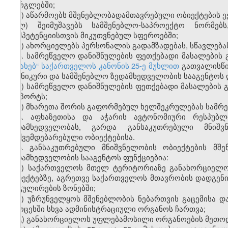
ფარგლებში;
კ) აწარმოებს მშენებლობადამთავრებული ობიექტების ე
ლ) შეიმუშავებს სამშენებლო-საპროექტო ნორმებ
კომპეტენციისთვის მიკუთვნებულ სფეროებში;
მ) ახორციელებს პერსონალის გადამზადებას, სწავლებას 
3. სამრეწველო დანიშნულების ფეთქებადი მასალების 
შესახებ“
საქართველოს კანონის 25-ე მუხლით
გათვალისწი
ტექნიკური და სამშენებლო ზედამხედველობის სააგენტოს 
ა) სამრეწველო დანიშნულების ფეთქებადი მასალების გა
პასპორტს;
ბ) მხარეთა შორის გაფორმებულ ხელშეკრულებას სამრეწ
4. აფხაზეთისა და აჭარის ავტონომიური რესპუბლი
ზედამხედველობას, გარდა განსაკუთრებული მნიშვ
დაქვემდებარებული ობიექტებისა.
5. განსაკუთრებული მნიშვნელობის ობიექტების მშ
ზედამხედველობის სააგენტოს ფუნქციებია:
ა) საქართველოს მთელ ტერიტორიაზე განახორციელო
ობიექტებზე, აგრეთვე საქართველოს მთავრობის დადგენ
რეგულირების ზონებში;
ბ) უზრუნველყოს მშენებლობის ნებართვის გაცემისა დ
პროცესში სხვა ადმინისტრაციული ორგანოს ჩართვა;
გ) განახორციელოს უფლებამოსილი ორგანოების მეთ