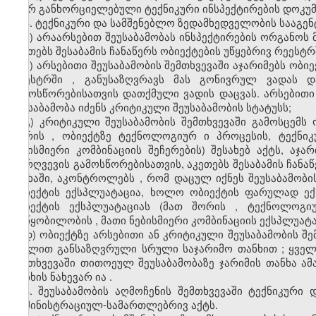
მიერ განხორციელებული ტექნიკური ინსპექტირების დოკუმ
3. ტექნიკური და სამშენებლო ზედამხედველობის სააგენ
ა) არაარსებით შეუსაბამობას ინსპექტირების ორგანოს
აკეთებს შესაბამის ჩანაწერს ობიექტების უწყებრივ რეესტრ
ბ) არსებითი შეუსაბამობის შემთხვევაში აჯარიმებს ობი
რეესტრში
,
განუსაზღვრავს
მას
გონივრულ ვადას და
გამოსწორებისათვის დათქმული ვადის დაცვას. არსებითი
შეუსაბამობა იძენს კრიტიკული შეუსაბამობის სტატუსს;
გ) კრიტიკული შეუსაბამობის შემთხვევაში გამოსცემს 
შორის
,
ობიექტზე ტექნოლოგიურ
ი
პროცესის, ტექნიკ
ნებისმიერი კომბინაციის შეჩერების) შესახებ აქტს, ა
დარღვევის გამოსწორებისათვის, აკეთებს შესაბამის ჩანაწ
ნუსხაში, აკონტროლებს
,
რომ დაცულ იქნეს
შეუსაბამობ
ობიექტის ექსპლუატაცია, ხოლო ობიექტის ფარულად ექ
ობიექტის ექსპლუატაციას (მათ შორის
,
ტექნოლოგი
მოწყობილობის
,
მათი ნებისმიერი კომბინაციის ექსპლუატ
დ) ობიექტზე არსებითი
ან კრიტიკული
შეუსაბამობის შ
მუხლით განსაზღვრული სრული საჯარიმო თანხით
;
ყველ
შემთხვევაში
თითოეულ შეუსაბამობაზე ჯარიმის თანხა
ამ
თანხის ნახევარ
ია
.
4. შეუსაბამობის აღმოჩენის შემთხვევაში ტექნიკური
ადმინისტრაციულ-სამართლებრივ აქტს.