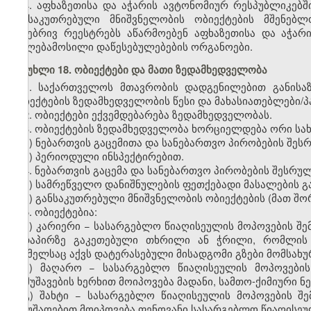
4
. აფხაზეთისა და აჭარის ავტონომიურ რესპუბლიკებშ
განსაკუთრებული მნიშვნელობის ობიექტების მშენებლ
უწყებრივ რეესტრ
ებ
ს აწარმოებენ აფხაზეთისა და აჭა
უფლებამოსილი დაწესებულებების ორგანოები.
მუხლი 18. ობიექტები და მათი ზედამხედველობა
1. საქართველოს მთავრობის დადგენილებით განისაზ
ობიექტების ზედამხედველობის წესი და მახასიათებლები/
2. ობიექტები ექვემდებარება ზედამხედველობას.
3. ობიექტების ზედამხედველობა ხორციელდება ორი სახ
ა) ნებართვის გაცემითა და სანებართვო პირობების შე
ბ) პერიოდული ინსპექტირებით.
4. ნებართვის გაცემა და სანებართვო პირობების შესრუ
ა) სამრეწველო დანიშნულების ფეთქებადი მასალების გა
ბ) განსაკუთრებული მნიშვნელობის ობიექტების
(
მათ შო
5. ობიექტებია:
ა) კარიერი
−
სასარგებლო წიაღისეულის მოპოვების შემ
ზედაპირზე გაკეთებული თხრილი ან ჭრილი, რომლის 
რომელსაც აქვს დატერასებული მისადგომი გზები მომსახ
ბ
)
მაღარო
−
სასარგებლო
წიაღისეულის
მოპოვების
დამუშავების
ხერხით
მოიპოვება
მადანი
,
სამთო
-
ქიმიური
ნ
გ) შახტი
−
სასარგებლო წიაღისეულის მოპოვების შემ
სამუშაოებით
მოიპოვება
ფენოვანი სასარგებლო წიაღისე