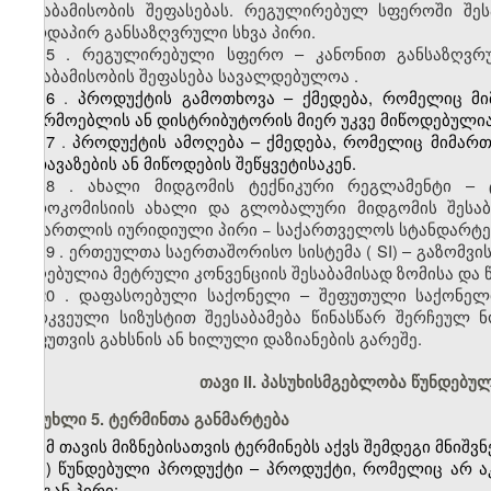
შესაბამისობის შეფასებას. რეგულირებულ სფეროში შე
პირდაპირ განსაზღვრული სხვა პირი.
1
5
.
რეგულირებული სფერო –
კანონით განსაზღვ
შესაბამისობის შეფასება სავალდებულოა
.
1
6
.
პროდუქტის გამოთხოვა – ქმედება, რომელიც მ
მწარმოებლის ან დისტრიბუტორის მიერ
უკვე მიწოდებული
1
7
.
პროდუქტის ამოღება – ქმედება, რომელიც მიმართ
შეთავაზების ან მიწოდების შეწყვეტისაკენ.
1
8
.
ახალი მიდგომის ტექნიკური რეგლამენტი – ტ
ევროკ
ომისიის
ახალი
და გლობალური
მიდგომის შესა
ს
ამართლის
ი
ურიდიული
პ
ირი −
საქართველოს სტანდარტე
1
9
.
ერთეულთა საერთაშორისო სისტემა (
S
I) – გაზომ
მიღებულია მეტრული კონვენციის შესაბამისად ზომისა და 
20
.
დაფასოებული საქონელი – შეფუთული საქონელ
გარკვეული სიზუსტით შეესაბამება წინასწარ შერჩეულ
შეფუთვის გახსნის ან ხილული დაზიანების გარეშე.
თავი II. პასუხისმგებლობა წუნდებუ
მუხლი 5. ტერმინთა განმარტება
ამ თავის მიზნებისათვის ტერმინებს აქვს შემდეგი მნიშვ
ა) წუნდებული პროდუქტი – პროდუქტი, რომელიც არ 
მისგან პირი: