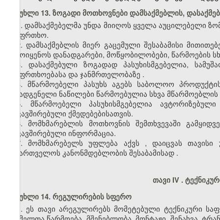
მუხლი 13. ზოგადი მოთხოვნები დამსაქმებლის, დასაქმ
1. დამსაქმებელმა უნდა მიიღოს ყველა აუცილებელი ზო
უსაფრთხო.
2. დამსაქმებლის მიერ გაცემული შესაბამისი მითითებ
გამოიყენო
ს
დანადგარები, მოწყობილობები, წარმოების ს
3. დასაქმებული ზოგადად პასუხისმგებელი
ა,
სამუშ
უსაფრთხოებასა და ჯანმრთელობაზე
.
4. მწარმოებელი პასუხს აგებს საბოლოო პროდუქტი
შემადგენელი
ნაწილები წარმოებ
უ
ლია სხვა მწარმოებლის 
5. მწარმოებელი პასუხისმგებელია ავტორიზებული
დაკავშირებულ
ი
ქმედებე
ბისათვის.
6. მომხმარებლის მოთხოვნის შემთხვევაში გამყიდ
დაკავშირებული ინფორმაცია.
7. მომხმარებელს უფლება აქვს
,
დაიცვას თავისი
საქართველოს კანონმდებლობის შესაბამისად
.
თავი
I
V
.
ტექნიკუ
მუხლი 14. რეგულირების სფერო
1. ეს
თავი
არეგულირებს მომეტებული ტექნიკური საფ
რომელთა წარმოება, მშენებლობა, მონტაჟი, შენახვა, ტრან