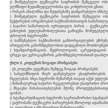
დ)
მომეტებული ტექნიკური საფრთხის შემცველი ობი
სახელმწიფო ზედამხედველობისა და კონტროლის გზით;
ე)
რისკის ანალიზსა და შეფასებაზე დამყარებული ინსპე
ვ)
მომეტებული ტექნიკური საფრთხის შემცველი ობი
ინსპექტირების ორგანოების საქმიანობისათვის სამართლებ
ზ)
საჯარო სამართლის იურიდიული პირის −
ტექნიკურ
ორგანოების უფლებამოსილებათა გამიჯვნა მომეტებული
კონტროლის სფერო
ებ
ში;
თ)
სამშენებლო საქმიანობის განხორციელების უზრუ
საქართველოს კანონმდებლობით დადგენილ
ი
მოთხოვნ
ებ
ი)
სტანდარტიზაციის, მეტროლოგიის, აკრედიტაციის
დანერგვა და ევროკავშირის კანონმდებლობასთან დაახლ
მუხლი 2. კოდექსის ზოგადი პრინციპები
1. ეს კოდექსი ეფუძნება
შემდეგ ზოგად პრინციპებს:
ა)
სახელმწიფოს მიერ დაწესებული უსაფრთხოების
გა
ვრცელება
ს.
სხვა სფეროში მეწარმეს თავად აქვს უფლებ
ბ)
მინიმალურად საჭირო რეგულირებით უსაფრთხო პროდ
გ)
მსგავსი მახასიათებლების მქონე პროდუქტ
ებ
ისათვ
მიდგომა
ს
;
დ)
სტანდარტიზაციის სფეროში საერთაშორისო სტანდარ
ე)
ვაჭრობაში ტექნიკური ბარიერები
ს
მხოლოდ ადამიანის
ამ
ავე
კოდექსით განსაზღვრულ შემთხვევებში;