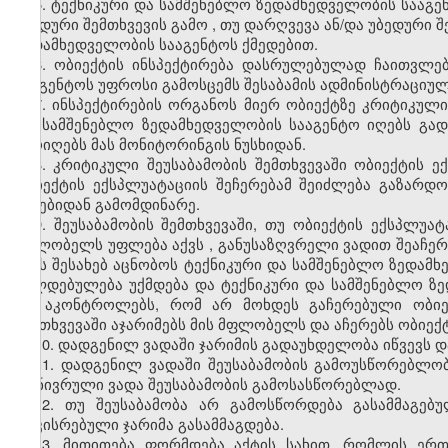
5. ტექნიკური და სამშენებლო ზედამხედველობის სააგე
უბედური შემთხვევის გამო
,
თუ დარღვევა ან/და უბედური 
ზედამხედველობის სააგენტოს ქმედებით.
6. ობიექტის ინსპექტირება დასრულებულად ჩაითვლებ
სააგენტოს უფროსი გამოსცემს შესაბამის ადმინისტრაციუ
7. ინსპექტირების ორგანოს მიერ ობიექტზე კრიტიკულ
და
სამშენებლო
ზედამხედველობის სააგენტო
იღებს გად
ამოიღებს მას მონიტორინგის ნუსხიდან.
8. კრიტიკული შეუსაბამობის შემთხვევაში ობიექტის ე
ობიექტის
ექსპლუატაციის შეჩერებამ შეიძლება გაზარდ
ბუნებიდან გამომდინარე.
9. შეუსაბამობის შემთხვევაში, თუ ობიექტის ე
ქ
სპლ
უ
ატ
მფლობელს უფლება აქვს
,
განუსაზღვრელი ვადით შეაჩერ
ამის შესახებ
აცნობოს ტექნიკურ
ი
და სამშენებლო ზედამხ
ვალდებულება უქმდება და ტექნიკურ
ი
და სამშენებლო ზ
და
აკონტროლებს, რომ
არ მოხდეს
გაჩერებული ობი
შემთხვევაში აჯარიმებს მის მფლობელს და აჩერებს ობიექ
10. დადგენილ ვადაში ჯარიმის გადაუხდელობა იწვევს დ
11. დადგენილ ვადაში შეუსაბამობის გამოუსწორებლო
გონივრული ვადა შეუსაბამობის გამოსასწორებლად.
12. თუ შეუსაბამობა არ გამოსწორდება გასამმაგებ
დაკისრებული ჯარიმა გასამმაგდება.
13. მითითება ფორმდება აქტის სახით, რომლის ერ