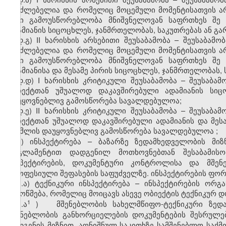
შეუძლებელია და რომელიც მოცემული მომენტისათვის არ
მისი გამოუსწორებლობა მნიშვნელოვან საფრთხეს
შე
ადამიანის სიცოცხლეს, ჯანმრთელობას, საკუთრებას ან გა
დ.გ) II ხარისხის არსებითი შეუსაბამობა – შეუსაბა
შეუძლებელია და რომელიც მოცემული მომენტისათვის არ
მისი გამოუსწორებლობა მნიშვნელოვან საფრთხეს
შე
ადამიან
ი
ს
ა
და მესამე პირის სიცოცხლეს, ჯანმრთელობას, 
დ.დ) I ხარისხის კრიტიკული შეუსაბამობა – შეუსაბა
ობიექტთან უშუალოდ დაკავშირებული ადამიან
ი
ს სიც
დაუყოვნებლივ გამოსწორება სავალდებულოა;
დ.ე) II ხარისხის კრიტიკული შეუსაბამობა – შეუსაბ
ობიექტთან უშუალოდ დაკავშირებული ადამიანის და მესა
რომლის დაუყოვნებლივ გამოსწორება სავალდებულოა
;
ე) ინსპექტირება – ბაზარზე ზედამხედველობის მი
რეგლამენტით დადგენილ მოთხოვნებთან შესაბამისო
ინსპექტირების, დოკუმენტური კონტროლისა და მშენ
პროფესიული შეფასების საფუძველზე. ინსპექტირების ფორ
ე.ა) ტექნიკური ინსპექტირება – ინსპექტირების ო
შემოწმება, რომელიც მოიცავს ასევე ობიექტის ტექნიკურ დ
1
ე.ა
) მშენებლობის სახელმწიფო-ტექნიკური ზედა
მშენებლობის განხორციელების დოკუმენტების შესრულე
დადგენის მიზნით, აღნიშნულ საკითხზე სამშენებლო საქ