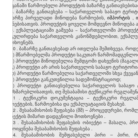
ქვეყანაში
წარმოებული პროდუქტის ბაზარზე განთავსებ
ისა
8. ბაზარზე განთავსება – საქართველოს
საბაჟო
ტერიტ
ბაზარზე პირველადი მიწოდება წარმოების,
იმპორტ
ის
,
ი
მიზნებისათვის. პროდუქტის ყოველი მომდევნო მიწოდება 
9.
ექსპლუატაციაში გაშვება
−
საქართველოში
პროდუქტ
რეგულირდება საქართველოს კანონმდებლობით,
ექსპლუ
მოთხოვნებს.
10
.
ბაზარზე განთავსებად არ ითვლება
შემთხვევა, როდ
ა) მწარმოებ
ე
ლ
მა
პროდუქტი საკუთარ წარმომადგენლო
ბ) პროდუქტი მიწოდებულია შემდგომი დახვეწის (მაგალ
გ) პროდუქტი არ არის საქართველოს
საბაჟო
ტერიტორია
დ) პროდუქტი წარმოებულია საქართველოში სხვა ქვეყან
ე) პროდუქტი განკუთვნილია სადემონსტრაციოდ;
ვ) პროდუქტი განთავსებულია საქართველოს
საბაჟო
მომხმარებლისათვის, თუ შესაბამისი ტექნიკური რეგლამე
1
1
.
ტექნიკური დოკუმენტაცია
−
ტექნიკური რეგლა
პროექტების, წარმოებისა და ექსპლუატაციის შესახებ.
1
2
.
შესაბამისობის შეფასება
(შშ)
– პროცედურები, რომ
ობიექტის მიმართ დადგენილი მოთხოვნები
.
1
3
.
შესაბამისობის შეფასების ობიექტი – მასალა, პრ
გამოიყენება შესაბამისობის შეფასება
.
14.
შესაბამისობის შემფასებელი პირი – პირი,