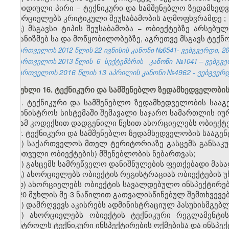
იურიდიული პირი −
ტექნიკური
და
სამშენებლო
ზედამხედ
ახორციელებს კრიტიკული შეუსაბამობის აღმოფხვრამდე
;
ც) მსგავსი ტიპის შეუსაბამობა
−
ობიექტებზე არსებულ
მექანიზმებ
სა
და მოწყობილობებზე, ა
გრეთ
ვე მსგავს ტექ
საქართველოს 2012 წლის 22 ივნისის კანონი №6541- ვებგვერდი, 26.
საქართველოს 2013 წლის
6
სექტემბრის
კანონი
№1041 – ვებგვერ
საქართველოს 2016 წლის 13 აპრილის კანონი №4962 - ვებგვერდი
მუხლი 16. ტექნიკური და სამშენებლო ზედამხედველობი
1. ტექნიკური და სამშენებლო ზედამხედველობის საა
სამინისტროს სისტემაში შემავალი საჯარო სამართლის 
და ამ კოდექსით დადგენილი წესით ახორციელებს ობიექტ
2. ტექნიკური და სამშენებლო ზედამხედველობის სააგენ
ა) საქართველოს მთელ ტერიტორიაზე გასცემს განსაკუ
ბირთვული ობიექტების) მშენებლობის ნებართვას;
ბ) გასცემს სამრეწველო დანიშნულების ფეთქებადი მასა
გ) ახორციელებს ობიექტის რეგისტრაციას
ობიექტების
უ
დ) ახორციელებს ობიექტის სავალდებულო ინსპექტირებ
მე-20 მუხლის მე-3 ნაწილით
გათვალისწინებულ
შემთხვევებ
ე) დამრღვევს აკისრებს ადმინისტრაციულ პასუხისმგებ
ვ) ახორციელებს ობიექტის ტექნიკური რეგლამენტის
კონტროლს ტექნიკური ინსპექტირების ოქმებისა და ინსპექ