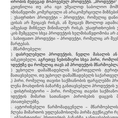
ნადირობის შედეგად მოპოვებულ პროდუქტს. „პროდუქტი“ 
განკუთვნილია თუ არა იგი უშუალოდ საბოლოო მომხ
ხელმისაწვდომი კომერციული ან არაკომერციული მიზნები
2. უსაფრთხო პროდუქტი – პროდუქტი, რომელიც დანიშ
დაცვისას არ შეიცავს რისკს, ან შეიცავს მხოლოდ ადამ
დასაშვებად მიჩნეულ მინიმალურ რისკს. უსაფრთხოები
რისკის შემცველი სხვა პროდუქტის ხელმისაწვდომობა არ 
3. სახიფათო პროდუქტი –
პროდუქტი
, რომელიც არ შეე
განმარტებას.
4. მწარმოებელი:
ა)
დასრულებული პროდუქტის, ნედლი მასალის ან
გადამკეთებელი,
აგრეთვე ნებისმიერი სხვა პირი, რომლის
პროდუქტზე და რომელიც თავს ამ პროდუქტის მწარმოებლ
ბ) უცხოელი დამამზადებლის საქართველოს ტერიტო
განმათავსებელი, თუ უცხოელ დამამზადებელს საქართველ
გ) პირი, რომელიც თავისი საქმიანობის ფარგლებში პ
გავლენა მოახდინოს ბაზარზე განთავსებული პროდუქტის 
5. დისტრიბუტორი – პირი, რომელიც თავისი საქმია
პროდუქტის მიმართ სათანადო პირობების დაცვის შ
მახასიათებლებზე.
6. ავტორიზებული წარმომადგენელი
−
მწარმოებლი
შეიძლება მიმართო
ს
უფლებამოსილმა პირმა ტექნიკური რ
7. იმპორტიორი/
პროდუქტის
ბაზარზე განთავსებისათ