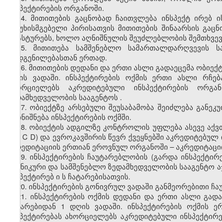
ინსპექტირების ორგანოში.
14. მითითების გაცნობად ჩაითვლება ინსპექტ
ირებ
ი
პასუხისმგებელი პირისათვის მითითების შინაარსის გაც
ადასტურებს, ხოლო აღნიშნულის შეუძლებლობის შემთხვევ
15. მითითება სამშენებლო სამართალდარღვევის სა
დადგენილებასთან ერთად.
16. მითითების
დედანი
და ერთი ასლი გადაეცემა ობიექტ
დღის ვადაში.
ინსპექტირების
ოქმის ერთი ასლი რჩება
ახორციელებს აკრედიტებული ინსპექტირების ორგა
ზედამხედველობის სააგენტოს
.
17. ობიექტზე არსებული შეუსაბამობა შეიძლება განეკ
აღინიშნება ინსპექტირების ოქმში.
18. ობიექტის ადგილზე
კონტროლის
უფლება ასევე აქვ
(OE
C
D) და ევროკავშირის წევრ ქვეყნებში აკრედიტებულ
აკრედიტაციის ერთიან ეროვნულ ორგანოში – აკრედიტაციი
19. ინსპექტირების ჩაუტარებლობის (გარდა ინსპექტი
ტექნიკური და სამშენებლო ზედამხედველობის სააგენტო
ა
ინსპექტირებ
ი
ს ჩატარებისათვის.
20. ინსპექტირების გონივრულ ვადაში განმეორებითი ჩა
21. ინსპექტირების ოქმის
დედანი
და ერთი ასლი გადა
ჩატარებიდან 1 დღის ვადაში.
ინსპექტირების
ოქმის ე
ინსპექტირებას ახორციელებს აკრედიტებული ინსპექტირ