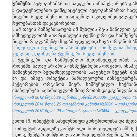
ავტოგასამართი სადგურის ინსპექტირება და
შენიშვნა:
№60 დადგენილებით დამტკიცებული ავტოგასამართი სადგ
ტექნიკური რეგლამენტით დადგენილი ვიდეომეთვალყურე
შესრულებასთან დაკავშირებით.
6. ამ
თავის
მიზნებისათვის ამ მუხლის მე-5 ნაწილით
გ
ზედამხედველობას ახორციელებს ტექნიკური და სამშენებ
ტექნიკური რეგლამენტი ზედამხედველად სხვა ორგანოს ან
7.
ზღვრულ
ი
ტექნიკურ
ი
პარამეტრებ
ი
,
რომ
ე
ლ
თა
მიხე
შემცველად
,
დგინდება ტექნიკური რეგლამენტით
.
8. ტექნიკური და სამშენებლო ზედამხედველობის ს
სფეროებში, სადაც არ არის ინსპექტირების ორგანო. ინსპ
და სამშენებლო ზედამხედველობის სა
ა
გენტო წყვეტს შე
ერთი და იმავე ობიექტის პარალელური ინსპექტირებ
ინსპექტირების ორგანოს მიერ. სამშენებლო საქმიან
განისაზღვრება საქართველოს მთავრობის დადგენილებით
საქართველოს 2012 წლის 29 ივნისის კანონი №6606- ვებგვერდი, 10.
საქართველოს 2014 წლის 26 დეკემბრის კანონი №3004
– ვებგვერდ
საქართველოს 2015 წლის 29 აპრილის კანონი №3484
– ვებგვერდი,
მუხლი 19. ობიექტის სახელმწიფო კონტროლისა და ზედ
1. ობიექტის ადგილზე კონტროლი ხორციელდება ინსპექ
2. დოკუმენტურ კონტროლს ახორციელებს ტექნიკური და