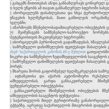
ზ) გასცემს მითითებ
ა
ს ან/და განსაზღვრავს გონივრულ ვ
თ) ხელს უწყობს ამ
თავით
განსაზღვრულ სფეროში სახე
ი) ახორციელებს დასახლებათა და სხვა ტერიტორიუ
შემუშავების ხელშეწყობას,
მათი
განხილვის ორგანიზ
ფარგლებში;
კ) აწარმოებს მშენებლობადამთავრებული ობიექტების ე
ლ) შე
ი
მუშავებს
სამშენებლო-საპროექტო ნორმებ
კომპეტენცი
ი
ს
თვის
მიკუთვნებულ სფეროებში;
მ) ახორციელებს პერსონალის გადამზადებას, სწავლება
3. სამრეწველო დანიშნულების ფეთქებადი მასალების 
შესახებ
“
საქართველოს კანონის 25-ე მუხლით
გათვალისწ
ტექნიკური და სამშენებლო ზედამხედველობის სააგენტოს 
ა)
სამრეწველო დანიშნულების
ფეთქებადი მასალების გ
პასპორტს;
ბ) მხარეთა შორის გაფორმებულ ხელშეკრულებას
სამრ
4. აფხაზეთისა და აჭარის ავტონომიური რესპუბლ
ზედამხედველობას, გარდა განსაკუთრებული მნიშვ
დაქვემდებარებული ობიექტებისა.
5. განსაკუთრებული მნიშვნელობის ობიექტების მშ
ზედამხედველობის სააგენტო
ს ფუნქციებია
:
ა) საქართველოს მთელ ტერიტორიაზე განახორციელო
ობიექტებზე, აგრეთვე საქართველოს მთავრობის დადგენ