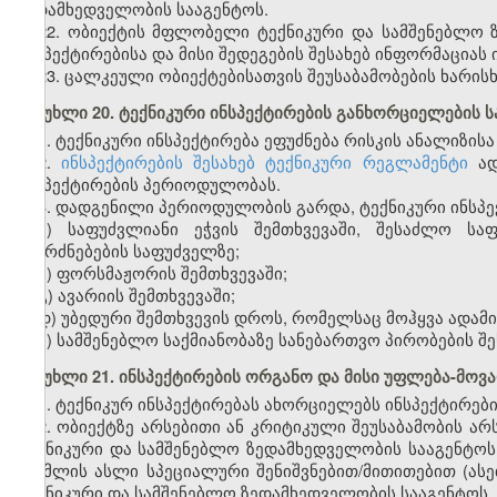
ზედამხედველობის სააგენტოს.
22. ობიექტის მფლობელი ტექნიკურ
ი
და სამშენებლო 
ინსპექტირებისა და მისი შედეგების შესახებ ინფორმაციას
23. ცალკეული ობიექტებისათვის შეუსაბამობების ხარის
მუხლი 20. ტექნიკური ინსპექტირების განხორციელების 
1. ტექნიკური ინსპექტირება ეფუძნება რისკის ანალიზ
ი
სა
2.
ინსპექტირების შესახებ ტექნიკური რეგლამენტი
ად
ინსპექტირების პერიოდულობას.
3. დადგენილი პერიოდულობის გარდა, ტექნიკური ინსპ
ა) საფუძვლიანი ეჭვის შემთხვევაში, შესაძლო სა
შეგრძნებების საფუძველზე;
ბ) ფორსმაჟორის შემთხვევაში;
გ) ავარიის შემთხვევაში;
დ) უბედური შემთხვევის დროს, რომელსაც მოჰყვა ადამ
ე) სამშენებლო საქმიანობაზე სანებართვო პირობების შ
მუხლი 21. ინსპექტირების ორგანო და მისი უფლება-მოვ
1. ტექნიკურ ინსპექტირებას ახორციელებს ინსპექტირე
2.
ობიექტზე
არსებითი ან კრიტიკული შეუსაბამობის არ
ტექნიკურ
ი
და სამშენებლო ზედამხედველობის სააგენტო
ს
რომლის ასლი სპეციალური შენიშვნებით/მითითებით
(
ას
ტექნიკურ
ი
და სამშენებლო ზედამხედველობის სააგენტო
ს
.