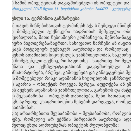
ბ) საშიშ ობიექტებთან დაკავშირებული ის ობიექტები 
საქართველოს 2015 წლის 11
ნოემბრის კანონი
№4492
- ვებგვერდი
მუხლი 15. ტერმინთა განმარტება
ამ
თავის
მიზნებისათვის ტერმინებს აქვ
ს
შემდეგი მნიშვ
ა) მომეტებული ტექნიკური საფრთხის შემცველი ობი
მოწყობილობა, მათი ნებისმიერი კომბინაცია, შენობა-ნაგ
ქიმიური ნივთიერება/ნაერთი, სახიფათო ნარჩენი ან ისე
შეიცავს პოტენციურ ტექნიკურ საფრთხეს და რომელსაც ა
მიაყენოს ადამიანის სიცოცხლეს, ჯანმრთელობას, საკუთრე
ბ) მომეტებული ტექნიკური საფრთხე – საფრთხე, რომელს
შექმნასა და ექსპლუატაციასთან დაკავშირებული პრ
ტრანსპორტირება, ბრუნვა, გამოყენება და განადგურება შე
არის
მომეტებულ
ი
რისკ
ი
ადამიანის სიცოცხლის, ჯანმრთელ
გ) ავარია – ობიექტის რღვევა, ნგრევა, აფეთქება ან ე
ზიანს აყენებს ადამიანის ჯანმრთელობას, გარემოს და მ
დ) შეუსაბამობა – ობიექტის დაზიანება, წუნი, სათან
რისკს, აგრეთვე უსაფრთხოების წესების დარღვევა, რომე
შეუსაბამობას:
დ.ა) არაარსებითი შეუსაბამობა – შეუსაბამობა, რომლი
გარეშე, რომელიც არ უქმნის პირდაპირ საფრთხეს ადა
რომელიც უნდა აღმოფხვრას ობიექტის მფლობელმა;
დ.ბ) I ხარისხის არსებითი შეუსაბამობა – შეუსაბა