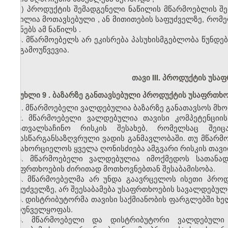
ვ) პროდუქტის შემადგენელი ნაწილის მწარმოებლის შე
ნაწილია მოთავსებული
,
ან მითითების საფუძველზე, რომ
იყენებს ამ ნაწილს
.
3. მწარმოებელს
არ
ე
კისრება
პასუხისმგებლობა წუნდებ
არ გამო
უ
წვ
ევ
ია.
თავი III. პროდუქტის უს
მუხლი
9
.
ბაზარზე განთავსებული პროდუქტის უსაფრთხ
1. მწარმოებელი ვალდებულია ბაზარზე განათავსოს მ
2. მწარმოებელი ვალდებულია თავისი კომპეტენცი
არათვალსაჩინო რისკის შესახებ, რომელსაც შეიც
წინასწარგანსაზღვრული ვადის განმავლობაში. თუ მწარმ
განახორციელოს ყველა ღონისძიება ამგვარი რისკის თავ
3. მწარმოებელი ვალდებულია იმოქმედოს სათანა
უსაფრთხოების ძირითად მოთხოვნებთან შესაბამისობა.
4. მწარმოებელმა არ უნდა გაავრცელოს ისეთი პრო
საფუძველზე, არ შეესაბამება უსაფრთხოების სავალდებულ
5. დისტრიბუტორმა თავისი საქმიანობის ფარგლებში ხე
უზრუნველყოფას.
6. მწარმოებელი და დისტრიბუტორი ვალდებული 