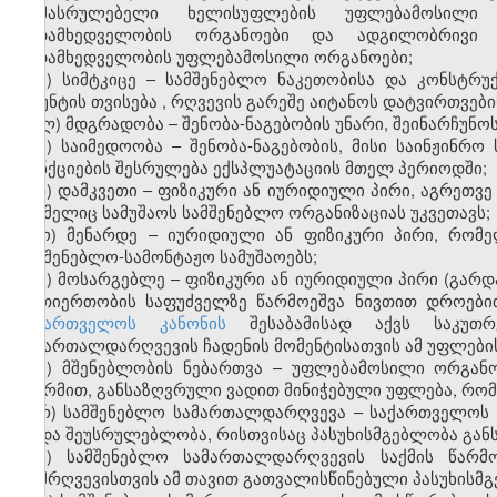
აღმასრულებელი ხელისუფლების უფლებამოსილი დ
ზედამხედველობის ორგანოები და ადგილობრივი თ
ზედამხედველობის უფლებამოსილი ორგანოები;
კ) სიმტკიცე – სამშენებლო ნაკეთობისა და კონსტრუქც
გრუნტის თვისება
,
რღვევის გარეშე აიტანოს დატვირთვები
ლ) მდგრადობა – შენობა-ნაგებობის უნარი, შეინარჩუნ
მ) საიმედოობა – შენობა-ნაგებობის, მისი საინჟინრო
ფუნქციების შესრულება ექსპლუატაციის მთელ პერიოდში;
ნ) დამკვეთი – ფიზიკური ან იურიდიული პირი, აგრეთვ
რომელიც სამუშაოს სამშენებლო ორგანიზაციას
უკვეთავს;
ო) მენარდე – იურიდიული ან ფიზიკური პირი, რომე
სამშენებლო-სამონტაჟო სამუშაოებს;
პ) მოსარგებლე – ფიზიკური ან იურიდიული პირი (გარ
ურთიერთობის საფუძველზე წარმოეშვა ნივთით დროებ
საქართველოს კანონის
შესაბამისად აქვს საკუთრ
სამართალდარღვევის ჩადენის მომენტისათვის ამ უფლები
ჟ) მშენებლობის ნებართვა – უფლებამოსილი ორგან
ფორმით, განსაზღვრული ვადით მინიჭებული უფლება, რო
რ) სამშენებლო სამართალდარღვევა – საქართველოს 
ან/და შეუსრულებლობა, რისთვისაც პასუხისმგებლობა გა
ს) სამშენებლო სამართალდარღვევის საქმის წარმ
დამრღვევისთვის ამ
თავით
გათვალისწინებული პასუხისმგ