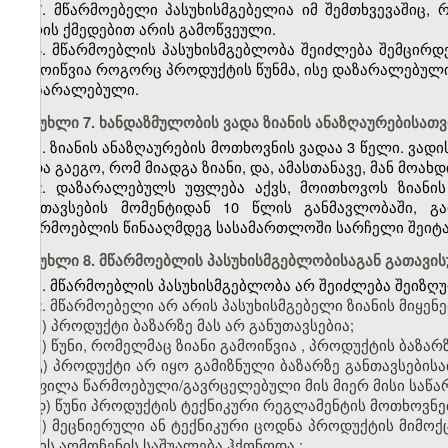
7. მწარმოებელი პასუხისმგებელია იმ შემთხვევაშიც
პირის ქმედებით არის გამოწვეული.
8. მწარმოებლის პასუხისმგებლობა შეიძლება შემცირდე
გამოიწვია როგორც პროდუქტის წუნმა, ისე დაზარალებულის
დაზარალებული.
მუხლი 7. ხანდაზმულობის ვადა ზიანის ანაზღაურებისათვ
1. ზიანის ანაზღაურების მოთხოვნის ვადაა 3 წელი. ვა
უნდა გაეგო, რომ მიადგა ზიანი, და, ამასთანავე, მან მოახ
2. დაზარალებულს უფლება აქვს, მოითხოვოს ზიანის 
განთავსების მომენტიდან 10 წლის განმავლობაში, გ
მწარმოებლის წინააღმდეგ სასამართლოში სარჩელი შეიტა
მუხლი 8. მწარმოებლის პასუხისმგებლობისაგან გათავი
1. მწარმოებლის პასუხისმგებლობა არ შეიძლება შეიზღ
2. მწარმოებელი არ არის პასუხისმგებელი ზიანის
მიყენ
ა) პროდუქტი ბაზარზე
მა
ს
არ გან
უ
თავს
ები
ა;
ბ) წუნი, რომელმაც ზიანი
გამოიწვია
,
პროდუქტის ბაზარზ
გ) პროდუქტი არ იყო გამიზნული ბაზარზე განთავსებისა
ყოფილა
წარმოებული/გავრცელებული
მის
მიერ მისი საწ
დ) წუნი
პროდუქტის
ტექნიკური რეგლამენტის მოთხოვნე
ე) მეცნიერული ან ტექნიკური ცოდნა პროდუქტის მიმოქც
წუნის აღმოჩენის საშუალება
ჰქონოდა
;