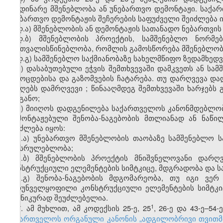
მიმდინარე მშენებლობა ან უნებართვო დემონტაჟი. საქ
უნებართვო დემონტაჟის შეჩერების საფუძველი შეიძლება ი
დ.ა) მშენებლობის ან დემონტაჟის სათანადო ნებართვის
დ.ბ) მშენებლობის პროექტის, სამშენებლო ნორმე
გაუთვალისწინებლობა, რომლის გამოსწორება მშენებლობი
დ.გ) სამშენებლო საქმიანობაზე სახელმწიფო ზედამხე
ე) დასაბუთებული ეჭვის შემთხვევაში დამკვეთს ან 
გამოცდებისა და გაზომვების ჩატარება. თუ დარღვევა 
გაიღებს დამრღვევი
;
წინააღმდეგ შემთხვევაში
ხარჯებს 
ორგანო;
ვ) მიიღოს დადგენილება საქართველოს კანონმდებლობ
დამონტაჟებული შენობა-ნაგებობის მთლიანად ან ნაწი
შეიძლება იყოს:
ვ.ა) უნებართვო მშენებლობის თაობაზე სამშენებლო 
შეუსრულებლობა;
ვ.ბ) მშენებლობის პროექტის მნიშვნელოვანი დარ
კონსტრუქციული ელემენტების სიმტკიცე, მდგრადობა და ს
ვ.გ) შენობა-ნაგებობის მდგომარეობა, თუ იგი ვე
უზრუნველყოფილი კონსტრუქციული ელემენტების სიმტკი
ტექნიკურად შეუძლებელია.
​1
7. ამ მუხლით, ამ კოდექსის 25-ე, 25
, 26-ე და 43-ე–5
საქართველოს ორგანული კანონის „ადგილობრივი თვითმმ