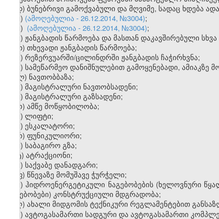
დ) ბუნებრივი გამოქვაბული და მღვიმე, სადაც ხდება ად
ე)
(ამოღებულია - 26.12.2014, №3004)
;
ვ)
(ამოღებულია - 26.12.2014, №3004)
;
ზ) ჟანგბადის წარმოება და მასთან დაკავშირებული სხვ
თ) თხევადი ჟანგბადის წარმოება;
ი) რეზერვუარში/ცილინდრში ჟანგბადის ჩაჭირხვნა;
კ) სამეწარმეო დანიშნულებით გამოყენებადი, ამიაკზე მ
ლ) ნავთობბაზა;
მ) მაგისტრალური ნავთობსადენი;
ნ) მაგისტრალური გაზსადენი;
ო) ამწე მოწყობილობა;
პ) ლიფტი;
ჟ) ესკალატორი;
რ) ფუნიკულიორი;
ს) საბაგირო გზა;
ტ) ატრაქციონი;
უ) საქვაბე დანადგარი;
ფ) წნევაზე მომუშავე ჭურჭელი;
ქ) ჰიდროენერგეტიკული ნაგებობების (ხელოვნური წყა
ნაგებობები) კონსტრუქციული მდგრადობა;
ღ) ახალი მიდგომის ტექნიკური რეგლამე
ნ
ტებით გა
ნ
საზ
ყ) ავტოგასამართი სადგური და ავტოგასამართი კომპლე