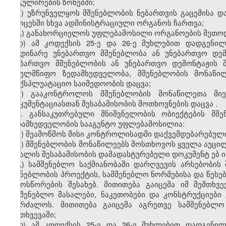
რეგულირების ზონებში;
ბ)
უზრუნველყოს მშენებლობის ნებართვის გაცემისა 
პროცესში სხვა ადმინისტრაციული ორგანოს ჩართვა;
გ) განახორციელოს უფლებამოსილი ორგანოების მეთო
დ) ამ კოდექსის 25-ე და 26-ე მუხლებით დადგენი
მიმდინარე უნებართვო მშენებლობა ან უნებართვო დე
უნებართვო მშენებლობის ან უნებართვო დემონტაჟის შ
სახელმწიფო ზედამხედველობა, მშენებლობი
ს
მონაწი
საექსპლუატაციო საიმედოობის დაცვა;
ე) გააკონტროლოს მშენებლობი
ს
მონაწილეთა მიე
დოკუმენტაციასთან შესაბამისობის
მოთხოვნების
დაცვა
.
6. განსაკუთრებული მნიშვნელობის ობიექტების მშ
ზედამხედველობის სააგენტო უფლებამოსილია:
ა) შეამოწმოს
მისი
კონტროლისადმი დაქვემდებარებული 
ბ) მშენებლობი
ს
მონაწილეებს მოსთხოვოს
ყველა აუცი
მასალის შესაბამისობის დამადასტურებელი დოკუმენტ
ებ
ი
გ) სამშენებლო საქმიანობაში დარღვევის არსებობის 
მშენებლობის პროექტის, სამშენებლო ნორმებისა და წესე
გამოსწორების შესახებ. მითითება გაიცემა იმ შემთხვ
სამშენებლო მასალები, ნაკეთობები და კონსტრუქციები
აიკრძალოს. მითითება გაიცემა აგრეთვე სამშენებლო
შემთხვევაში;
დ) ამ კოდექსის 25-ე
და
26-ე მუხლებით დადგენი