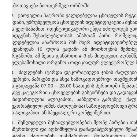
გ) მოთავსება ბიოთერმულ ორმოში.
12. ცხოველის პატრონი ვალდებულია ცხოველის რეგის
ვადაში, უზრუნველყოს ცხოველის იდენტიფიკაციის შესაძ
და ყელსაბამით. იდენტიფიკატორი უნდა იძლეოდეს ცხ
დადგენის შესაძლებლობას. ამასთან, პირი, რომელიც
ვალდებულია აწარმოოს მის მიერ იდენტიფიცირებული
შეყვანიდან 10 დღის ვადაში ან მოთხოვნის შემთხ
ორგანოში, ამ წესის დანართი # 3-ის მიხედვით. აღნ
უფლებამოსილი ორგანოს ოფიციალურ ელექტრონულ საფ
13. ძაღლების (გარდა დეკორატიული ჯიშის ძაღლებისა
სკვერები, პარკები და სხვა საზოგადოებრივი თავშეყრ
და გადაყვანა 07:00 – 23:00 საათების პერიოდში ნე
იგივე კატეგორიის ცხოველების გასეირნება და გადაყვან
ნებადართულია ალიკაპით, საბმელის გარეშეც. ქალ
დეკორატიული ჯიშის ძაღლებისა) საზოგადოებრივი ტ
და ალიკაპით, ან სპეციალური კონტეინერით.
14. შეზღუდული შესაძლებლობების მქონე პირების თა
გაწვრთნილი და აღნიშნულის დამადასტურებელი შესაბ
მსგავსი ძაღლების დახმარებით მოსარგებლე პი