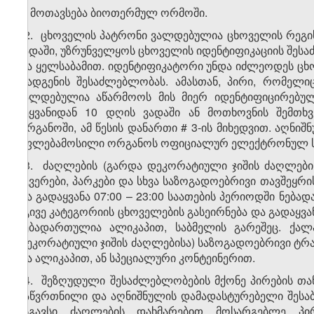
გ) მოთავსება ბიოთერმულ ორმოში.
12. ცხოველის პატრონი ვალდებულია ცხოველის რეგის
ვადაში, უზრუნველყოს ცხოველის იდენტიფიკაციის შესაძ
და ყელსაბამით. იდენტიფიკატორი უნდა იძლეოდეს ცხ
დადგენის შესაძლებლობას. ამასთან, პირი, რომელიც
ვალდებულია აწარმოოს მის მიერ იდენტიფიცირებული
შეყვანიდან 10 დღის ვადაში ან მოთხოვნის შემთხ
ორგანოში, ამ წესის დანართი # 3-ის მიხედვით. აღნ
უფლებამოსილი ორგანოს ოფიციალურ ელექტრონულ საფ
13. ძაღლების (გარდა დეკორატიული ჯიშის ძაღლებისა
სკვერები, პარკები და სხვა საზოგადოებრივი თავშეყრ
და გადაყვანა 07:00 – 23:00 საათების პერიოდში ნე
იგივე კატეგორიის ცხოველების გასეირნება და გადაყვან
ნებადართულია ალიკაპით, საბმელის გარეშეც. ქალ
დეკორატიული ჯიშის ძაღლებისა) საზოგადოებრივი ტ
და ალიკაპით, ან სპეციალური კონტეინერით.
14. შეზღუდული შესაძლებლობების მქონე პირების თა
გაწვრთნილი და აღნიშნულის დამადასტურებელი შესაბ
მსგავსი ძაღლების დახმარებით მოსარგებლე პი