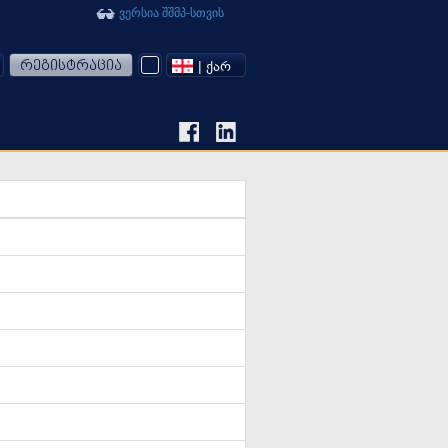
ვერსია შშმპ-სთვის
რეგისტრაცია
| ᲥᲐᲠ