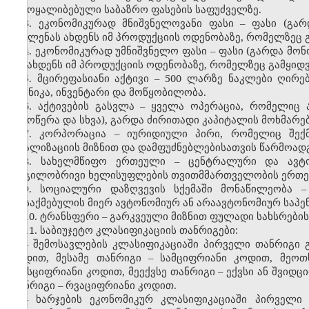
ჩამოყალიბებული საბაზრო ფასების საფუძველზე.
3. ეკონომიკურად მნიშვნელოვანი ფასი – ფასი (გ
გავლენას ახდენს იმ პროდუქციის ოდენობაზე, რომელზეც 
4. ეკონომიკურად უმნიშვნელო ფასი – ფასი (გარდა მ
არ ახდენს იმ პროდუქციის ოდენობაზე, რომელზეც გამყიდ
5. მცირეფასიანი აქტივი – 500 ლარზე ნაკლები ღირ
ტექნიკა, ინვენტარი და მოწყობილობა.
6. აქტივების გასვლა – ყველა ოპერაცია, რომელიც ა
ჩამოწერა და სხვა), გარდა ძირითადი კაპიტალის მოხმარებ
7. კორპორაცია – იურიდიული პირი, რომელიც შექმ
რეალიზაციის მიზნით და დამფუძნებლებისათვის წარმოადგე
8. სახელმწიფო ერთეული – ცენტრალური და ავტო
ადგილობრივი ხელისუფლების თვითმმართველობის ერთე
9. სოციალური დაზღვევის სქემაში მონაწილეობა –
დასაქმებულის მიერ ავტონომიურ ან არაავტონომიურ საპე
10. ტრანსფერი – გარკვეული მიზნით ფულადი სახსრების
11. საბიუჯეტო კლასიფიკაციის თანრიგები:
– შემოსავლების კლასიფიკაციაში პირველი თანრიგი 
კოდით, მესამე თანრიგი – სამციფრიანი კოდით, მეო
ექვსციფრიანი კოდით, მეექვსე თანრიგი – ექვსი ან შვიდ
თანრიგი – რვაციფრიანი კოდით.
– ხარჯების ეკონომიკურ კლასიფიკაციაში პირველი