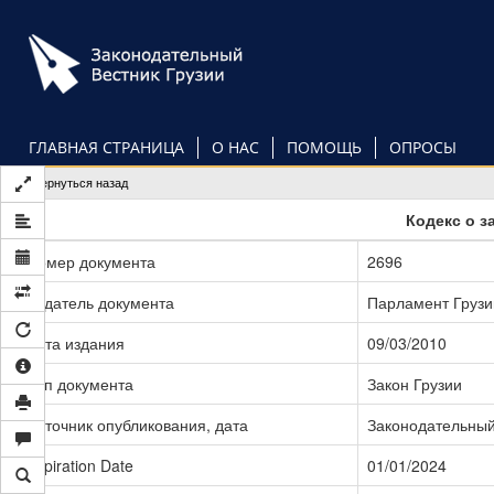
Перейти
к
основному
содержанию
ГЛАВНАЯ СТРАНИЦА
О НАС
ПОМОЩЬ
ОПРОСЫ
Вернуться назад
Кодекс о з
Номер документа
2696
Издатель документа
Парламент Грузи
Дата издания
09/03/2010
Тип документа
Закон Грузии
Источник опубликования, дата
Законодательный 
Expiration Date
01/01/2024