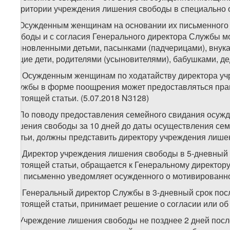
территории учреждения лишения свободы в специально 
2. Осужденным женщинам на основании их письменного 
свободы и с согласия Генерального директора Службы мо
усыновленными детьми, пасынками (падчерицами), внука
общие дети, родителями (усыновителями), бабушками, де
1
2
. Осужденным женщинам по ходатайству директора уч
Службы в форме поощрения может предоставляться прав
настоящей статьи. (5.07.2018 N3128)
3. По поводу предоставления семейного свидания осуж
лишения свободы за 10 дней до даты осуществления сем
статьи, должны представить директору учреждения лише
1
3
. Директор учреждения лишения свободы в 5-дневный 
настоящей статьи, обращается к Генеральному директор
или письменно уведомляет осужденного о мотивированно
2
3
. Генеральный директор Службы в 3-дневный срок пос
настоящей статьи, принимает решение о согласии или об 
4. Учреждение лишения свободы не позднее 2 дней посл