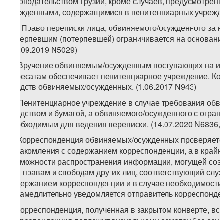
законодательством Грузии, кроме случаев, предусмотр
осужденными, содержащимися в пенитенциарных учрежде
1
1
. Право переписки лица, обвиняемого/осужденного за 
потерпевшим (потерпевшей) ограничивается на основан
(20.09.2019 N5029)
2. Вручение обвиняемым/осужденным поступающих на их
адресатам обеспечивает пенитенциарное учреждение. Ко
средств обвиняемых/осужденных. (1.06.2017 N943)
3. Пенитенциарное учреждение в случае требования об
средством и бумагой, а обвиняемого/осужденного с огр
необходимым для ведения переписки. (14.07.2020 N6836, 
4. Корреспонденция обвиняемых/осужденных проверяетс
ознакомления с содержанием корреспонденции, а в край
возможности распространения информации, могущей соз
или правам и свободам других лиц, соответствующий сл
содержанием корреспонденции и в случае необходимости
незамедлительно уведомляется отправитель корреспонде
5. Корреспонденция, полученная в закрытом конверте, в