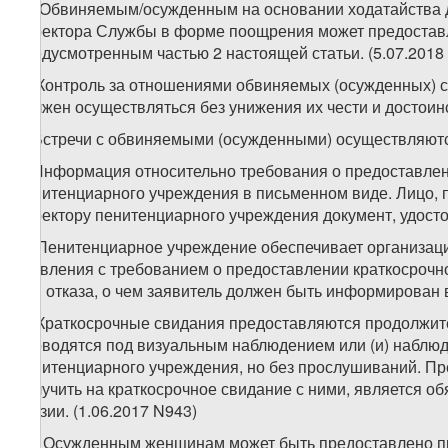
1
2
. Обвиняемым/осужденным на основании ходатайства д
директора Службы в форме поощрения может предоставля
предусмотренным частью 2 настоящей статьи. (5.07.2018
3. Контроль за отношениями обвиняемых (осужденных) с
должен осуществляться без унижения их чести и достоинс
4. Встречи с обвиняемыми (осужденными) осуществляются
5. Информация относительно требования о предоставлен
пенитенциарного учреждения в письменном виде. Лицо, 
директору пенитенциарного учреждения документ, удосто
6. Пенитенциарное учреждение обеспечивает организаци
заявления с требованием о предоставлении краткосрочн
для отказа, о чем заявитель должен быть информирован в 
7. Краткосрочные свидания предоставляются продолжите
проводятся под визуальным наблюдением или (и) наблю
пенитенциарного учреждения, но без прослушиваний. П
получить на краткосрочное свидание с ними, является о
Грузии. (1.06.2017 N943)
1
7
. Осужденным женщинам может быть предоставлено пр