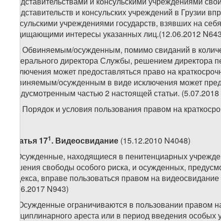
представительствами и консульскими учреждениями свои
представительств и консульских учреждений в Грузии в
консульскими учреждениями государств, взявших на себя
защищающими интересы указанных лиц.(12.06.2012 N643
14. Обвиняемым/осужденным, помимо свиданий в количе
Генерального директора Службы, решением директора п
исключения может предоставляться право на краткосрочн
Обвиняемым/осужденным в виде исключения может предос
предусмотренным частью 2 настоящей статьи. (5.07.2018
15. Порядок и условия пользования правом на краткосро
1
Статья 17
. Видеосвидание
(15.12.2010 N4048)
1. Осужденные, находящиеся в пенитенциарных учрежде
лишения свободы особого риска, и осужденных, предусм
Кодекса, вправе пользоваться правом на видеосвидание 
(1.06.2017 N943)
2. Осужденные ограничиваются в пользовании правом н
дисциплинарного ареста или в период введения особых 