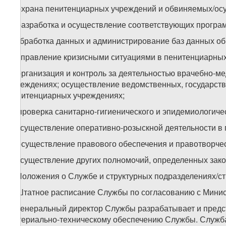
б) охрана пенитенциарных учреждений и обвиняемых/ос
в) разработка и осуществление соответствующих програ
г) обработка данных и администрирование баз данных о
д) управление кризисными ситуациями в пенитенциарны
е) организация и контроль за деятельностью врачебно-м
учреждениях; осуществление ведомственных, государст
пенитенциарных учреждениях;
ж) проверка санитарно-гигиенического и эпидемиологич
з) осуществление оперативно-розыскной деятельности в 
и) осуществление правового обеспечения и правотворчес
к) осуществление других полномочий, определенных зако
2. Положения о Службе и структурных подразделениях/с
3. Штатное расписание Службы по согласованию с Минис
4. Генеральный директор Службы разрабатывает и пред
материально-техническому обеспечению Службы. Служба 