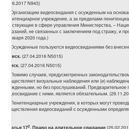
(1.06.2017 N943)
3. Организацию видеосвидания с осужденным на основа
пенитенциарное учреждение, а за пределами пенитенциа
действующее в сфере управления Министерства, – Наци
наказаний, не связанных с заключением под стражу, и про
1 января 2020 года.)
4. Осужденные пользуются видеосвиданиями без внесени
41.
иск.
(27.04.2016 N5015)
5.
иск.
(27.04.2016 N5015)
6. Помимо случаев, предусмотренных законодательством
осуществляют визуальные наблюдения или (и) наблюден
осужденными, но без прослушиваний. Предварительное 
видеосвидание с ними, является обязательным. (29.11.201
7. Пенитенциарные учреждения, в которых могут провод
осуществления видеосвиданий c осужденными определяю
2
Статья 17
. Право на длительное свидание
(25.02.20