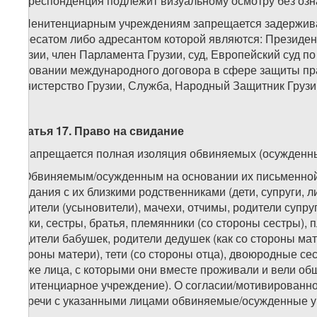
корреспонденция подлежит визуальному осмотру без озн
6. Пенитенциарным учреждениям запрещается задержива
адресатом либо адресантом которой являются: Президен
Грузии, член Парламента Грузии, суд, Европейский суд п
основании международного договора в сфере защиты пр
министерство Грузии, Служба, Народный Защитник Грузии
Статья 17. Право на свидание
1. Запрещается полная изоляция обвиняемых (осужденны
2. Обвиняемым/осужденным на основании их письменной
свидания с их близкими родственниками (дети, супруги,
родители (усыновители), мачехи, отчимы, родители супру
внуки, сестры, братья, племянники (со стороны сестры), 
родители бабушек, родители дедушек (как со стороны матер
стороны матери), тети (со стороны отца), двоюродные сест
также лица, с которыми они вместе проживали и вели об
пенитенциарное учреждение). О согласии/мотивированно
встречи с указанными лицами обвиняемые/осужденные у