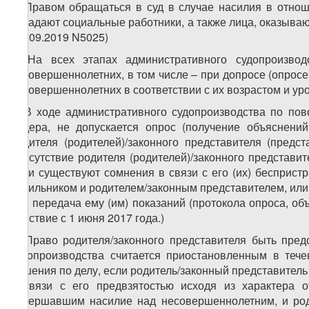
2. Правом обращаться в суд в случае насилия в отнош
обладают социальные работники, а также лица, оказыва
(20.09.2019 N5025)
3. На всех этапах административного судопроизв
несовершеннолетних, в том числе – при допросе (опрос
несовершеннолетних в соответствии с их возрастом и ур
4. В ходе административного судопроизводства по по
ордера, не допускается опрос (получение объяснени
родителя (родителей)/законного представителя (предс
присутствие родителя (родителей)/законного представи
если существуют сомнения в связи с его (их) бесприст
насильником и родителем/законным представителем, или 
или передача ему (им) показаний (протокола опроса, об
действие с 1 июня 2017 года.)
5. Право родителя/законного представителя быть пре
судопроизводства считается приостановленным в тече
решения по делу, если родитель/законный представител
в связи с его предвзятостью исходя из характера 
совершавшим насилие над несовершеннолетним, и род