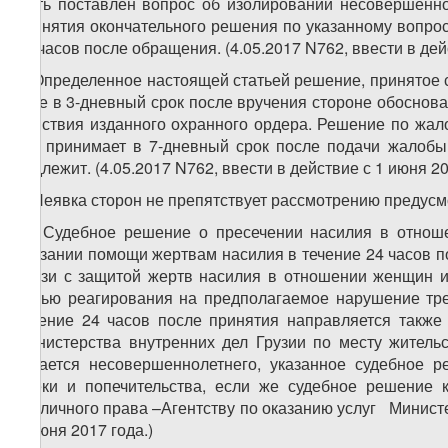
быть поставлен вопрос об изолировании несовершеннол
принятия окончательного решения по указанному вопро
24 часов после обращения. (4.05.2017 N762, ввести в дей
6. Определенное настоящей статьей решение, принятое 
суде в 3-дневный срок после вручения стороне обоснов
действия изданного охранного ордера. Решение по жал
суд принимает в 7-дневный срок после подачи жалобы
подлежит. (4.05.2017 N762, ввести в действие с 1 июня 20
7. Неявка сторон не препятствует рассмотрению предус
1
7
. Судебное решение о пресечении насилия в отнош
оказании помощи жертвам насилия в течение 24 часов п
связи с защитой жертв насилия в отношении женщин и
целью реагирования на предполагаемое нарушение тре
течение 24 часов после принятия направляется также
Министерства внутренних дел Грузии по месту житель
касается несовершеннолетнего, указанное судебное 
опеки и попечительства, если же судебное решение 
публичного права –Агентству по оказанию услуг Министер
1 июня 2017 года.)