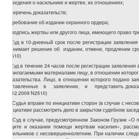
г) сведения о насильнике и жертве, их отношениях;
д) перечень доказательств;
е) требование об издании охранного ордера;
ж) подпись жертвы или другого лица, имеющего право тр
4. Суд в 10-дневный срок после регистрации заявления
принимает решение об издании, отмене, продлении срок
N2510)
5. Суд в течение 24 часов после регистрации заявления
с прилагаемыми материалами лицу, в отношении которог
доказательства. Лицо, в отношении которого подано за
поставленные в заявлении, и представить доказател
28.12.2009 N2510)
1
5
. Судья вправе по инициативе сторон (в случае с нес
инициативе рассмотреть дело в закрытом судебном заседа
2
5
. Суд в случае, предусмотренном Законом Грузии «О 
защите и оказании помощи жертвам насилия», рассма
насильников с несовершеннолетним. При наличии след