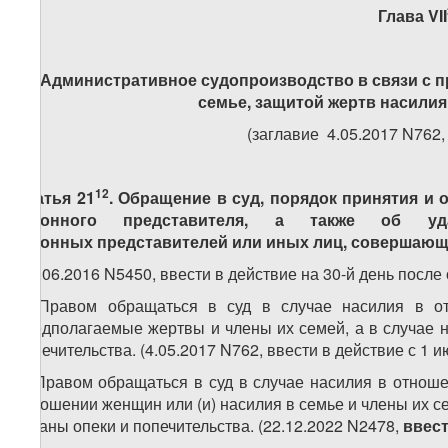
Глава VII
Административное судопроизводство в связи с п
семье, защитой жертв насили
(заглавие 4.05.2017 N762, в
12
Статья
21
.
Обращение в суд, порядок принятия и
законного представителя, а также об 
законных
представителей или иных
лиц, совершающ
(22.06.2016 N5450, ввести в действие на 30-й день после
1. Правом обращаться в суд в случае насилия в о
предполагаемые жертвы и члены их семей, а в случае 
попечительства. (4.05.2017 N762, ввести в действие с 1 и
1.
Правом обращаться в суд в случае насилия в отноше
отношении женщин или (и) насилия в семье и члены их с
органы опеки и попечительства. (22.12.2022 N2478,
ввест