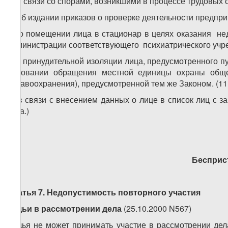
д) в связи со спорами, возникшими в процессе трудовых
е) об издании приказов о проверке деятельности предпр
ж) о помещении лица в стационар в целях оказания н
администрации соответствующего психиатрического учре
з) о принудительной изоляции лица, предусмотренного пу
основании обращения местной единицы охраны обще
здравоохранения), предусмотренной тем же Законом. (11.
и) в связи с внесением данных о лице в список лиц с з
года.)
Бесприс
Статья 7. Недопустимость повторного участия
судьи в рассмотрении дела
(25.10.2000 N567)
Судья не может принимать участие в рассмотрении дел