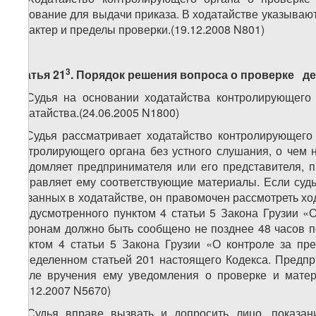
основание для выдачи приказа. В ходатайстве указываю
характер и пределы проверки.(19.12.2008 N801)
3
Статья 21
. Порядок решения вопроса о проверке д
1. Судья на основании ходатайства контролирующего
ходатайства.(24.06.2005 N1800)
2. Судья рассматривает ходатайство контролирующего
контролирующего органа без устного слушания, о чем н
уведомляет предпринимателя или его представителя, п
направляет ему соответствующие материалы. Если судь
указанных в ходатайстве, он правомочен рассмотреть хо
предусмотренного пунктом 4 статьи 5 Закона Грузии «
сторонам должно быть сообщено не позднее 48 часов п
пунктом 4 статьи 5 Закона Грузии «О контроле за пр
определенном статьей 201 настоящего Кодекса. Предпр
после вручения ему уведомления о проверке и матер
(28.12.2007 N5670)
3. Судья вправе вызвать и допросить лицо, показан