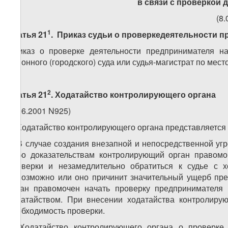
в связи с проверкой
(8.
1
Статья 21
. Приказ судьи о проверкедеятельности 
Приказ о проверке деятельности предпринимателя на
районного (городского) суда или судья-магистрат по ме
2
Статья 21
. Ходатайство контролирующего органа
(8.06.2001 N925)
1. Ходатайство контролирующего органа представляется
2. В случае создания внезапной и непосредственной уг
либо доказательствам контролирующий орган правомо
проверки и незамедлительно обратиться к судье с х
невозможно или оно причинит значительный ущерб пре
орган правомочен начать проверку предпринимателя 
ходатайством. При внесении ходатайства контролирую
необходимость проверки.
3. Ходатайство контролирующего органа о проверке