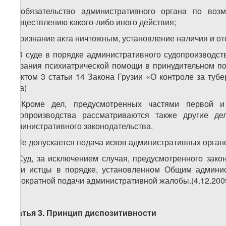
в) обязательство административного органа по воз
осуществлению какого-либо иного действия;
г) признание акта ничтожным, установление наличия и о
2. В суде в порядке административного судопроизводс
оказания психиатрической помощи в принудительном по
пунктом 3 статьи 14 Закона Грузии «О контроле за тубе
года)
3. Кроме дел, предусмотренных частями первой и
судопроизводства рассматриваются также другие 
административного законодательства.
4. Не допускается подача исков административных орган
5. Суд, за исключением случая, предусмотренного зак
если истцы в порядке, установленном Общим админис
однократной подачи административной жалобы.(4.12.200
Статья 3. Принцип диспозитивности