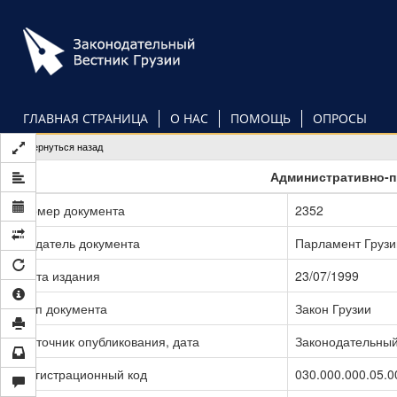
Перейти
к
основному
содержанию
ГЛАВНАЯ СТРАНИЦА
О НАС
ПОМОЩЬ
ОПРОСЫ
Вернуться назад
Административно-п
Номер документа
2352
Издатель документа
Парламент Грузи
Дата издания
23/07/1999
Тип документа
Закон Грузии
Источник опубликования, дата
Законодательный 
Регистрационный код
030.000.000.05.0