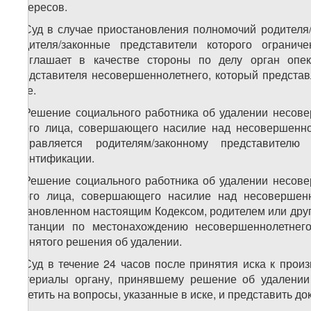
интересов.
6. Суд в случае приостановления полномочий родителя
родителя/законные представители которого ограни
приглашает в качестве стороны по делу орган опек
представителя несовершеннолетнего, который представ
суде.
7. Решение социального работника об удалении несовер
иного лица, совершающего насилие над несовершеннол
направляется родителям/законному представителю
идентификации.
8. Решение социального работника об удалении несовер
иного лица, совершающего насилие над несовершен
установленном настоящим Кодексом, родителем или дру
инстанции по местонахождению несовершеннолетнего
принятого решения об удалении.
9. Суд в течение 24 часов после принятия иска к прои
материалы органу, принявшему решение об удалении
ответить на вопросы, указанные в иске, и представить д