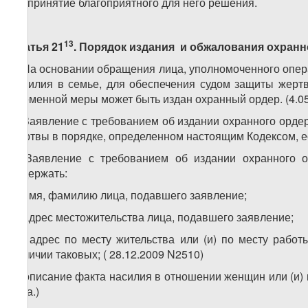
бы принятие благоприятного для него решения.
13
Статья 21
. Порядок издания и обжалования
охранн
1. На основании обращения лица, уполномоченного опер
насилия в семье, для обеспечения судом защиты жертв
временной меры может быть издан охранный ордер. (4.05.
2. Заявление с требованием об издании охранного орде
жертвы в порядке, определенном настоящим Кодексом, ес
3. Заявление с требованием об издании охранного
содержать:
а) имя, фамилию лица, подавшего заявление;
б) адрес местожительства лица, подавшего заявление;
1
б
) адрес по месту жительства или (и) по месту работ
наличии таковых; ( 28.12.2009 N2510)
в) описание факта насилия в отношении женщин или (и) н
года.)