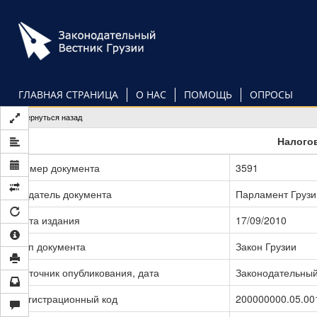
Перейти
к
основному
содержанию
ГЛАВНАЯ СТРАНИЦА
О НАС
ПОМОЩЬ
ОПРОСЫ
Вернуться назад
Налого
Номер документа
3591
Издатель документа
Парламент Грузи
Дата издания
17/09/2010
Тип документа
Закон Грузии
Источник опубликования, дата
Законодательный 
Регистрационный код
200000000.05.00