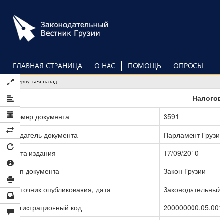
Перейти
к
основному
содержанию
ГЛАВНАЯ СТРАНИЦА
О НАС
ПОМОЩЬ
ОПРОСЫ
Вернуться назад
Налого
Номер документа
3591
Издатель документа
Парламент Грузи
Дата издания
17/09/2010
Тип документа
Закон Грузии
Источник опубликования, дата
Законодательный 
Регистрационный код
200000000.05.00