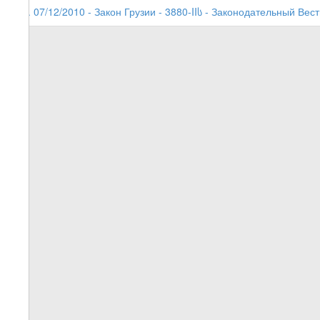
1. 07/12/2010 - Закон Грузии - 3880-IIს - Законодательный Вес