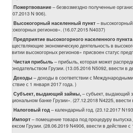
40.
Пожертвование
– безвозмездно полученные организ
(30.07.2013 N 906).
41.
Высокогорный населенный пункт
– высокогорный 
высокогорных регионов». (16.07.2015 N4037)
42.
Предприятие высокогорного населенного пункта
осуществляющие экономическую деятельность в высокого
развитии высокогорных регионов» присвоен статус предп
43.
Чистая прибыль
– прибыль, которая может распред
законодательством Грузии. (13.05.2016 N5092, ввести в де
44.
Доходы
– доходы в соответствии с Международными с
действие с 1 января 2017 года. )
45.
Субъект, выдающий займы,
– субъект, выдающий з
Национальном банке Грузии». (27.12.2018 N4225, ввести в
46.
Налоговый год
– календарный год. (23.12.2017 N1935
47.
Импорт
– помещение товара под процедуру выпуска
кодексом Грузии. (28.06.2019 N4906, ввести в действие с 