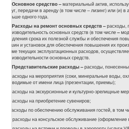
31.
Основное средство
–
материальный актив, использу
услуг, передачи в аренду (в том числе – лизинг) или (и)
больше одного года.
32.
Расходы на ремонт основных средств –
расходы, 
производительность основных средств (в том числе
–
мод
продления срока их полезной службы и обеспечения пов
машин и установок для обеспечения повышения их произ
кроме текущих эксплуатационных расходов, осуществляе
производительности основных средств.
33.
Представительские расходы –
расходы, понесенны
а) расходы на мероприятия (соки, минеральные воды, охла
проводимые от имени лица (презентации, приемы);
б) расходы на экскурсионные и культурно-зрелищные ме
в) расходы на приобретение сувениров;
г) расходы по обеспечению обслуживания гостей, в том ч
г.а) расходы на консульское обслуживание (оформление в
г.б) расходы на встречи и проводы в аэропорту (услуги VIP