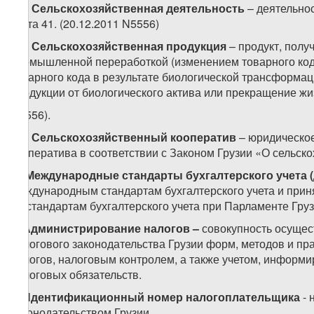
61.
Сельскохозяйственная деятельность
– деятельно
учета 41. (20.12.2011 N5556)
62.
Сельскохозяйственная продукция
– продукт, полу
промышленной переработкой (изменением товарного кода
товарного кода в результате биологической трансформаци
продукции от биологического актива или прекращение жиз
N5556).
63.
Сельскохозяйственный кооператив
– юридическое
кооператива в соответствии с Законом Грузии «О сельск
7.
Международные стандарты бухгалтерского учета (
международным стандартам бухгалтерского учета и прин
по стандартам бухгалтерского учета при Парламенте Груз
8.
Администрирование налогов –
совокупность осуще
налогового законодательства Грузии форм, методов и пр
налогов, налоговым контролем, а также учетом, информ
налоговых обязательств.
9.
Идентификационный номер налогоплательщика
-
законодательством Грузии.