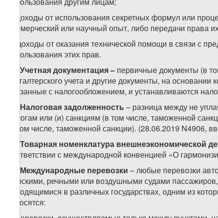
использования другим лицам;
е) доходы от использования секретных формул или про
коммерческий или научный опыт, либо передачи права и
ж) доходы от оказания технической помощи в связи с пр
использования этих прав.
22.
Учетная документация –
первичные документы (в т
бухгалтерского учета и другие документы, на основании
связанные с налогообложением, и устанавливаются нало
23.
Налоговая задолженность
– разница между не упла
налогам или (и) санкциям (в том числе, таможенной санк
(в том числе, таможенной санкции). (28.06.2019 N4906, вв
24.
Товарная номенклатура внешнеэкономической де
соответствии с международной конвенцией «О гармонизи
25.
Международные перевозки
– любые перевозки авт
морскими, речными или воздушными судами пассажиров, 
находящимися в различных государствах, одним из кото
относятся:
а) перевозки, осуществляемые только между пунктами, н