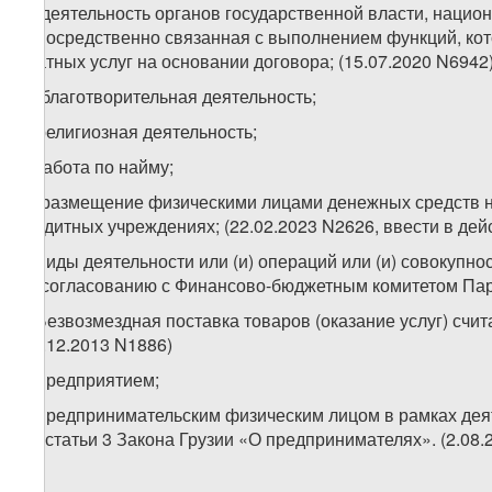
а) деятельность органов государственной власти, нацио
непосредственно связанная с выполнением функций, кот
платных услуг на основании договора; (15.07.2020 N6942
б) благотворительная деятельность;
в) религиозная деятельность;
г) работа по найму;
д) размещение физическими лицами денежных средств на
кредитных учреждениях; (22.02.2023 N2626, ввести в дейс
е) виды деятельности или (и) операций или (и) совокуп
по согласованию с Финансово-бюджетным комитетом Па
3. Безвозмездная поставка товаров (оказание услуг) счи
(26.12.2013 N1886)
а) предприятием;
б) предпринимательским физическим лицом в рамках деят
и 2 статьи 3 Закона Грузии «О предпринимателях». (2.08.2