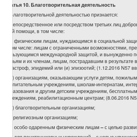
Статья 10. Благотворительная деятельность
1. Благотворительной деятельностью признается:
а) непосредственное или посредством третьих лиц добр
этой помощи, в том числе:
а.а) физическим лицам, нуждающимся в социальной защ
в том числе: лицам с ограниченными возможностями, пр
пользующимся международной защитой, и вынужденно 
семьям и их членам, лицам, пострадавшим в результате 
катастроф, эпидемий или (и) эпизоотий; (1.12.2016 N57 в
а.б) организациям, оказывающим услуги детям, пожилым
воспитательным учреждениям, школам-интернатам, инте
образования и другим детским учреждениям, бесплатны
учреждениям, реабилитационным центрам; (8.06.2016 N537
а.в) благотворительным организациям;
а.г) религиозным организациям;
а.д) особо одаренным физическим лицам
–
с целью разви
а.е) для пенитенциарных учреждений – с целью улучшен