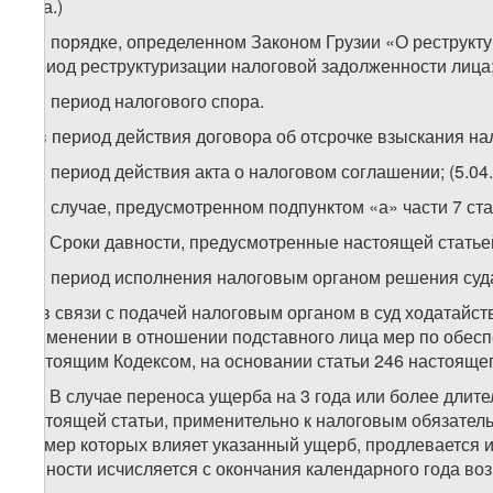
года.)
б) в порядке, определенном Законом Грузии «О реструкт
период реструктуризации налоговой задолженности лица
в) в период налогового спора.
г) в период действия договора об отсрочке взыскания на
д) в период действия акта о налоговом соглашении; (5.04
е) в случае, предусмотренном подпунктом «а» части 7 ста
11. Сроки давности, предусмотренные настоящей статьей
а) в период исполнения налоговым органом решения суд
б) в связи с подачей налоговым органом в суд ходатайс
применении в отношении подставного лица мер по обес
настоящим Кодексом, на основании статьи 246 настоящег
12. В случае переноса ущерба на 3 года или более длите
настоящей статьи, применительно к налоговым обязатель
размер которых влияет указанный ущерб, продлевается и
давности исчисляется с окончания календарного года во