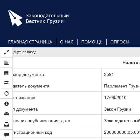
Перейти
к
основному
содержанию
ГЛАВНАЯ СТРАНИЦА
О НАС
ПОМОЩЬ
ОПРОСЫ
Вернуться назад
Налого
Номер документа
3591
Издатель документа
Парламент Грузи
Дата издания
17/09/2010
Тип документа
Закон Грузии
Источник опубликования, дата
Законодательный 
Регистрационный код
200000000.05.00