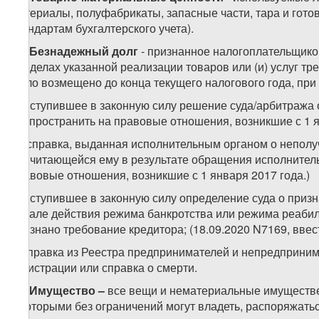
материалы, полуфабрикаты, запасные части, тара и гот
стандартам бухгалтерского учета).
29.
Безнадежный долг
- признанное налогоплательщико
пределах указанной реализации товаров или (и) услуг тре
было возмещено до конца текущего налогового года, при
а) вступившее в законную силу решение суда/арбитража о
распространить на правовые отношения, возникшие с 1 я
б) справка, выданная исполнительным органом о неполу
причитающейся ему в результате обращения исполнительн
правовые отношения, возникшие с 1 января 2017 года.)
в) вступившее в законную силу определение суда о при
начале действия режима банкротства или режима реабил
признано требование кредитора; (18.09.2020 N7169, ввест
г) справка из Реестра предпринимателей и непредприним
регистрации или справка о смерти.
30.
Имущество –
все вещи и нематериальные имуществе
и которыми без ограничений могут владеть, распоряжатьс