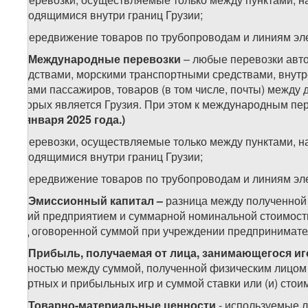
находящимися внутри границ Грузии;
б) передвижение товаров по трубопроводам и линиям эл
25.
Международные перевозки
– любые перевозки авт
средствами, морскими транспортными средствами, вну
судами пассажиров, товаров (в том числе, почты) между
которых является Грузия. При этом к международным пер
го января 2025 года.)
а) перевозки, осуществляемые только между пунктами, н
находящимися внутри границ Грузии;
б) передвижение товаров по трубопроводам и линиям эл
26.
Эмиссионный капитал –
разница между полученной
акций предприятием и суммарной номинальной стоимость
над оговоренной суммой при учреждении предпринимате
27.
Прибыль, получаемая от лица, занимающегося и
разностью между суммой, полученной физическим лицом (и
азартных и прибыльных игр и суммой ставки или (и) стоим
28.
Товарно-материальные ценности
- используемые 