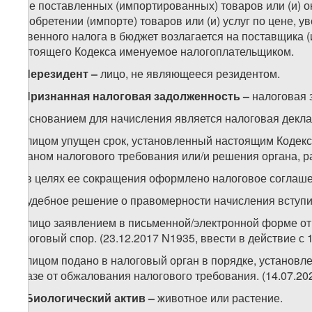
цене поставленных (импортированных) товаров или (и) 
приобретении (импорте) товаров или (и) услуг по цене, у
косвенного налога в бюджет возлагается на поставщика (
настоящего Кодекса именуемое налогоплательщиком.
4.
Нерезидент –
лицо, не являющееся резидентом.
5.
Признанная налоговая задолженность
–
налоговая 
а) основанием для начисления является налоговая декла
б) лицом упущен срок, установленный настоящим Кодек
органом налогового требования или/и решения органа, 
в) в целях ее сокращения оформлено налоговое соглаш
г) судебное решение о правомерности начисления вступи
д) лицо заявлением в письменной/электронной форме о
налоговый спор. (23.12.2017 N1935, ввести в действие с 1
е) лицом подано в налоговый орган в порядке, установ
отказе от обжалования налогового требования. (14.07.20
6.
Биологический актив –
животное или растение.