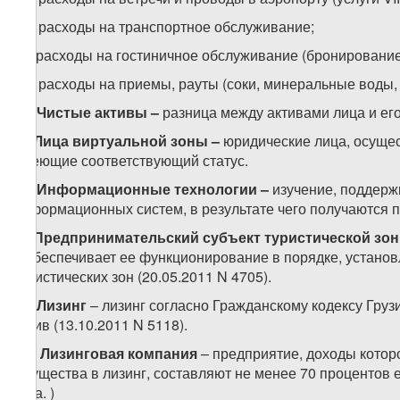
г.в) расходы на транспортное обслуживание;
г.г) расходы на гостиничное обслуживание (бронирование
г.д) расходы на приемы, рауты (соки, минеральные воды, о
34.
Чистые активы –
разница между активами лица и ег
35.
Лица виртуальной зоны –
юридические лица, осуще
имеющие соответствующий статус.
36.
Информационные технологии –
изучение, поддерж
информационных систем, в результате чего получаются 
37.
Предпринимательский субъект туристической зо
и обеспечивает ее функционирование в порядке, устано
туристических зон (20.05.2011 N 4705).
38.
Лизинг
– лизинг согласно Гражданскому кодексу Гру
актив (13.10.2011 N 5118).
39.
Лизинговая компания
– предприятие, доходы которо
имущества в лизинг, составляют не менее 70 процентов е
года. )