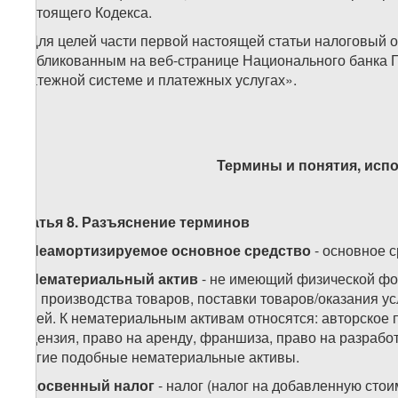
настоящего Кодекса.
3. Для целей части первой настоящей статьи налоговый 
опубликованным на веб-странице Национального банка Гр
платежной системе и платежных услугах».
Термины и понятия, исп
Статья 8. Разъяснение терминов
1.
Неамортизируемое основное средство
- основное 
2.
Нематериальный актив
- не имеющий физической ф
для производства товаров, поставки товаров/оказания ус
целей. К нематериальным активам относятся: авторское п
лицензия, право на аренду, франшиза, право на разрабо
другие подобные нематериальные активы.
3.
Косвенный налог
- налог (налог на добавленную стои