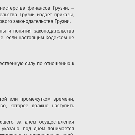
нистерства финансов Грузии, –
льства Грузии издает приказы,
вого законодательства Грузии.
ны и понятия законодательства
ве, если настоящим Кодексом не
ественную силу по отношению к
атой или промежутком времени,
во, которое должно наступить
ующего за днем осуществления
 указано, под днем понимается
скресенья и праздничных дней,