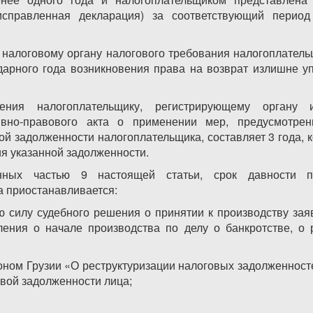
исправленная декларация) за соответствующий период
 налоговому органу налогового требования налогоплательщ
дарного года возникновения права на возврат излишне у
ения налогоплательщику, регистрирующему органу 
тивно-правового акта о применении мер, предусмотре
й задолженности налогоплательщика, составляет 3 года, 
я указанной задолженности.
нных частью 9 настоящей статьи, срок давности п
а приостанавливается:
ую силу судебного решения о принятии к производству за
ления о начале производства по делу о банкротстве, о
оном Грузии «О реструктуризации налоговых задолженност
овой задолженности лица;