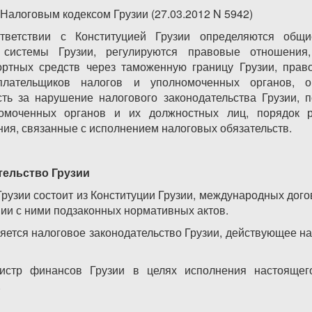
Налоговым кодексом Грузии (27.03.2012 N 5942)
ветствии с Конституцией Грузии определяются общ
 системы Грузии, регулируются правовые отношени
ортных средств через таможенную границу Грузии, пра
плательщиков налогов и уполномоченных органов, о
сть за нарушение налогового законодательства Грузии, 
омоченных органов и их должностных лиц, порядок р
ия, связанные с исполнением налоговых обязательств.
тельство Грузии
Грузии состоит из Конституции Грузии, международных дог
вии с ними подзаконных нормативных актов.
яется налоговое законодательство Грузии, действующее на
нистр финансов Грузии в целях исполнения настоящег
.