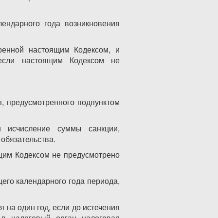
лендарного года возникновения
тренной настоящим Кодексом, и
 если настоящим Кодексом не
я, предусмотренного подпунктом
и исчисление суммы санкции,
обязательства.
ящим Кодексом не предусмотрено
щего календарного года периода,
 на один год, если до истечения
 в налоговый орган налоговая