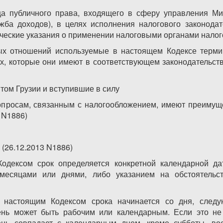
ца публичного права, входящего в сферу управления Ми
ба доходов), в целях исполнения налогового законодате
ческие указания о применении налоговыми органами налого
ых отношений используемые в настоящем Кодексе терми
х, которые они имеют в соответствующем законодательст
ом Грузии и вступившие в силу
просам, связанным с налогообложением, имеют преимущ
 N1886)
в
(26.12.2013 N1886)
одексом срок определяется конкретной календарной д
 месяцами или днями, либо указанием на обстоятельст
о настоящим Кодексом срока начинается со дня, след
ень может быть рабочим или календарным. Если это не
нь совпадает с календарным днем, кроме субботы, во