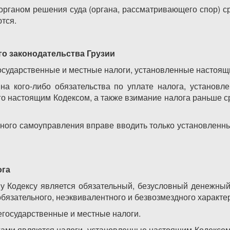
органом решения суда (органа, рассматривающего спор) с
тся.
го законодательства Грузии
государственные и местные налоги, установленные настоящ
на кого-либо обязательства по уплате налога, установ
го настоящим Кодексом, а также взимание налога раньше с
тного самоуправления вправе вводить только установлен
ога
у Кодексу является обязательный, безусловный денежны
бязательного, неэквивалентного и безвозмездного характе
егосударственные и местные налоги.
ами являются налоги, установленные настоящим Кодексом,