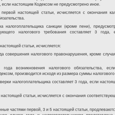
а, если настоящим Кодексом не предусмотрено иное.
 первой настоящей статьи, исчисляется с окончания ка
язательства.
а налогоплательщика санкции (кроме пени), предусмо
вующего налогового требования составляет 3 года,
настоящей статьи, исчисляется:
ода совершения налогового правонарушения, кроме случа
о года возникновения налогового обязательства, есл
ексом, производится исходя из размера суммы налогового 
оверки налогоплательщика составляет 3 года, если насто
 настоящей статьи, исчисляется с окончания соответствую
нные частями первой, 3 и 5 настоящей статьи, продлеваются
енее одного года и налогоплательщиком представлена