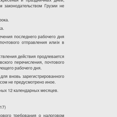
м законодательством Грузии не
рока.
а.
ечения последнего рабочего дня
 почтового отправления или/и в
ствления действия продлевается
вского перечисления, почтового
ующего рабочего дня.
 для вновь зарегистрированного
ксом не предусмотрено иное.
вных 12 календарных месяцев.
17)
гового требования о налоговом