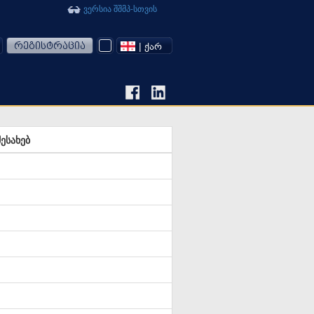
ვერსია შშმპ-სთვის
რეგისტრაცია
| ᲥᲐᲠ
ესახებ