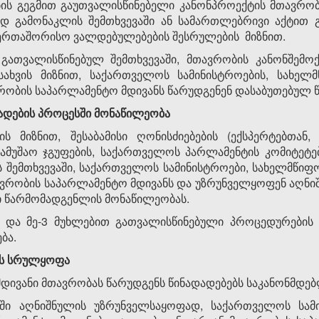
ბის გეგმით გაუთვალისწინებელი კა­ნონ­პროექტის მთავრო
 გამონაკლის შემთხვევაში ან სა­მა­რთ­ლებრივი აქტით გ
ერთაშორისო ვალდებულებების შესრუ­ლე­ბის მიზ­ნით.
 გათვალისწინებულ შემთხვევაში, მთავ­რობის კანონშემოქ
ასახვის მიზნით, საქართველოს სამინისტროების, სახელმწ
ობის საპარლამენტო მდივანს წარ­უდ­გე­ნენ დასაბუთებულ 
ზადების პროცესში მონაწილეობა
ს მიზნით, შესაბამისი ღონისძიებების (ექსპერტებთან,
, სამუშაო ჯგუფების, საქართველოს პარლამენტის კომიტეტ
ს შემთხვევაში, საქართველოს სამინისტროები, სახელმწიფო 
ავრობის საპარლამენტო მდი­ვანს და უზ­რუნველყოფენ აღნ
მისი წარმომადგენლის მონაწილეობას.
-2 და მე-3 მუხლებით გათვა­ლისწი­ნე­ბული პროცედურები
ბა.
ის სრულყოფა
დივანი მთავრობას წარუ­დგენს წინა­დადებებს საკანონმდ
ტში აღნიშნულის უზრუნველსაყოფად, საქართველოს სამ