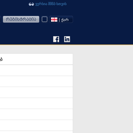
ვერსია შშმპ-სთვის
რეგისტრაცია
| ᲥᲐᲠ
ებ