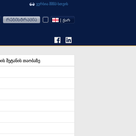
ვერსია შშმპ-სთვის
რეგისტრაცია
| ᲥᲐᲠ
ს შეტანის თაობაზე