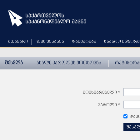
Skip
to
main
content
მთავარი
ჩვენ შესახებ
დახმარება
საჯარო ინფორმ
შესვლა
ახალი პაროლის მოთხოვნა
რეგისტრა
მომხმარებელი
*
პაროლი
*
დამ
შესვ